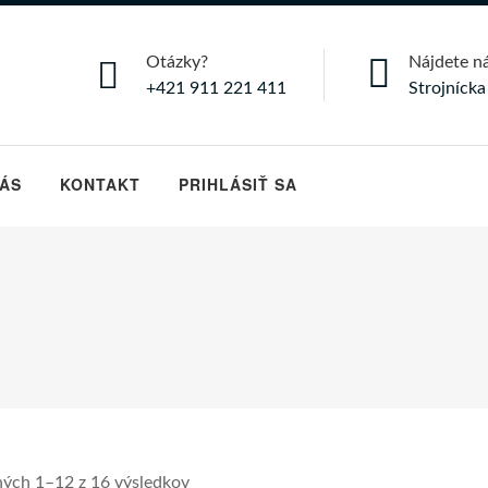
Otázky?
Nájdete n
+421 911 221 411
Strojníck
NÁS
KONTAKT
PRIHLÁSIŤ SA
ých 1–12 z 16 výsledkov