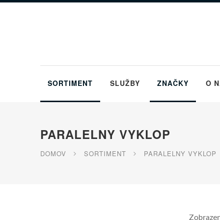
Preskočiť na hlavný obsah
SORTIMENT
SLUŽBY
ZNAČKY
O 
PARALELNY VYKLOP
DOMOV
SORTIMENT
PARALELNY VYKLOP
Zobrazen