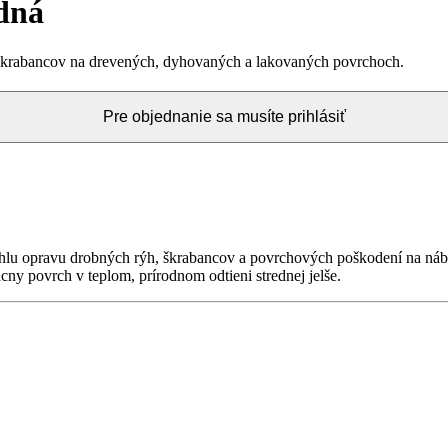
dná
 škrabancov na drevených, dyhovaných a lakovaných povrchoch.
Pre objednanie sa musíte prihlásiť
hlu opravu drobných rýh, škrabancov a povrchových poškodení na náby
cny povrch v teplom, prírodnom odtieni strednej jelše.