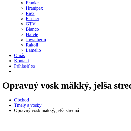
Franke
Hranipex
Riex
Fischer
GTV
Blanco
Häfele
Jowatherm
Rakoll
Lamelio
O nás
Kontakt
Prihlásiť sa
Opravný vosk mäkký, jelša stre
Obchod
Tmely a vosky
Opravný vosk mäkký, jelša stredná