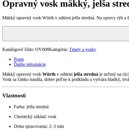
Opravný vosk mäkký, jelša stre
Mäkký opravný vosk Würth v odtieni jelša stredná. Na opravy rýh a
Katalógové číslo:
OV008
Kategória:
Tmely a vosky
Popis
Ďalšie informácie
Mäkký opravný vosk
Würth
v odtieni
jelša stredná
je určený na rýc
Vosk sa ľahko nanáša, dobre priľne k podkladu a vytvára hladký, trvá
Vlastnosti
Farba: jelša stredná
Chemický základ: vosk
Doba spracovania: 2–3 min