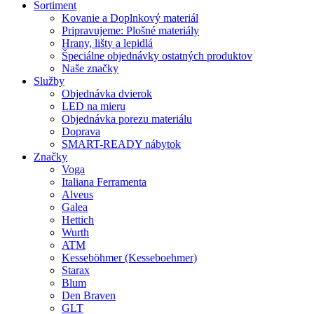
Sortiment
Kovanie a Doplnkový materiál
Pripravujeme: Plošné materiály
Hrany, lišty a lepidlá
Špeciálne objednávky ostatných produktov
Naše značky
Služby
Objednávka dvierok
LED na mieru
Objednávka porezu materiálu
Doprava
SMART-READY nábytok
Značky
Voga
Italiana Ferramenta
Alveus
Galea
Hettich
Wurth
ATM
Kesseböhmer (Kesseboehmer)
Starax
Blum
Den Braven
GLT