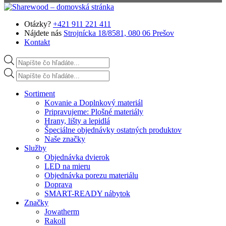
Preskočiť na hlavný obsah
Otázky?
+421 911 221 411
Nájdete nás
Strojnícka 18/8581, 080 06 Prešov
Kontakt
Products search
Products search
Sortiment
Kovanie a Doplnkový materiál
Pripravujeme: Plošné materiály
Hrany, lišty a lepidlá
Špeciálne objednávky ostatných produktov
Naše značky
Služby
Objednávka dvierok
LED na mieru
Objednávka porezu materiálu
Doprava
SMART-READY nábytok
Značky
Jowatherm
Rakoll