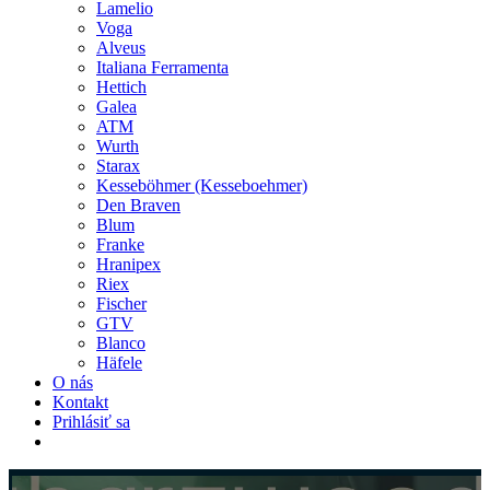
Lamelio
Voga
Alveus
Italiana Ferramenta
Hettich
Galea
ATM
Wurth
Starax
Kesseböhmer (Kesseboehmer)
Den Braven
Blum
Franke
Hranipex
Riex
Fischer
GTV
Blanco
Häfele
O nás
Kontakt
Prihlásiť sa