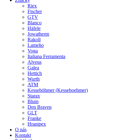
Značky
Riex
Fischer
GTV
Blanco
Häfele
Jowatherm
Rakoll
Lamelio
Voga
Italiana Ferramenta
Alveus
Galea
Hettich
Wurth
ATM
Kesseböhmer (Kesseboehmer)
Starax
Blum
Den Braven
GLT
Franke
Hranipex
O nás
Kontakt