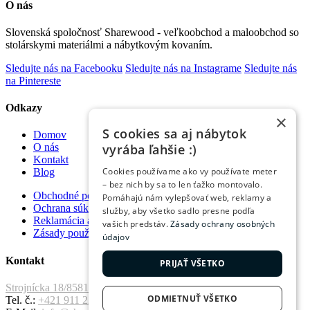
O nás
Slovenská spoločnosť Sharewood - veľkoobchod a maloobchod so
stolárskymi materiálmi a nábytkovým kovaním.
Sledujte nás na Facebooku
Sledujte nás na Instagrame
Sledujte nás
na Pintereste
Odkazy
×
S cookies sa aj nábytok
Domov
vyrába ľahšie :)
O nás
Kontakt
Cookies používame ako vy používate meter
Blog
– bez nich by sa to len ťažko montovalo.
Obchodné podmienky
Pomáhajú nám vylepšovať web, reklamy a
Ochrana súkromia
služby, aby všetko sadlo presne podľa
Reklamácia a vrátenie tovaru
vašich predstáv.
Zásady ochrany osobných
Zásady používania súborov cookie
údajov
Kontakt
PRIJAŤ VŠETKO
Strojnícka 18/8581 Prešov, 080 01
ODMIETNUŤ VŠETKO
Tel. č.:
+421 911 221 411