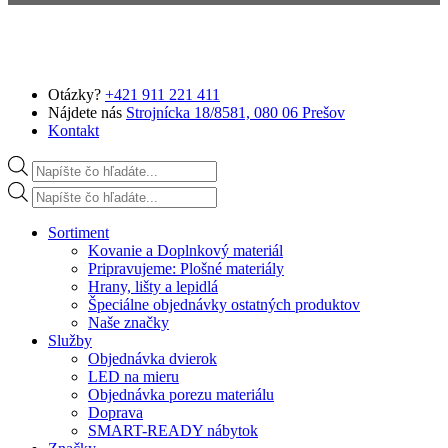
Preskočiť na hlavný obsah
Otázky?
+421 911 221 411
Nájdete nás
Strojnícka 18/8581, 080 06 Prešov
Kontakt
Products search
Products search
Sortiment
Kovanie a Doplnkový materiál
Pripravujeme: Plošné materiály
Hrany, lišty a lepidlá
Špeciálne objednávky ostatných produktov
Naše značky
Služby
Objednávka dvierok
LED na mieru
Objednávka porezu materiálu
Doprava
SMART-READY nábytok