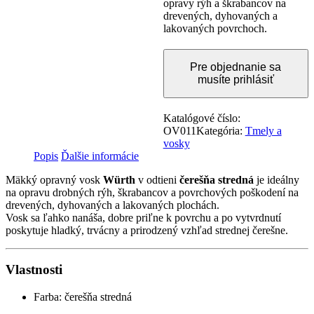
opravy rýh a škrabancov na
drevených, dyhovaných a
lakovaných povrchoch.
Pre objednanie sa
musíte prihlásiť
Katalógové číslo:
OV011
Kategória:
Tmely a
vosky
Popis
Ďalšie informácie
Mäkký opravný vosk
Würth
v odtieni
čerešňa stredná
je ideálny
na opravu drobných rýh, škrabancov a povrchových poškodení na
drevených, dyhovaných a lakovaných plochách.
Vosk sa ľahko nanáša, dobre priľne k povrchu a po vytvrdnutí
poskytuje hladký, trvácny a prirodzený vzhľad strednej čerešne.
Vlastnosti
Farba: čerešňa stredná