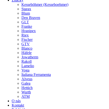
Značky
Kesseböhmer (Kesseboehmer)
Starax
Blum
Den Braven
GLT
Franke
Hranipex
Riex
Fischer
GTV
Blanco
Häfele
Jowatherm
Rakoll
Lamelio
Voga
Italiana Ferramenta
Alveus
Galea
Hettich
Wurth
ATM
O nás
Kontakt