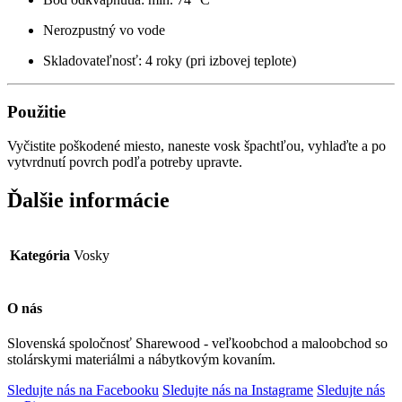
Nerozpustný vo vode
Skladovateľnosť: 4 roky (pri izbovej teplote)
Použitie
Vyčistite poškodené miesto, naneste vosk špachtľou, vyhlaďte a po
vytvrdnutí povrch podľa potreby upravte.
Ďalšie informácie
Kategória
Vosky
O nás
Slovenská spoločnosť Sharewood - veľkoobchod a maloobchod so
stolárskymi materiálmi a nábytkovým kovaním.
Sledujte nás na Facebooku
Sledujte nás na Instagrame
Sledujte nás