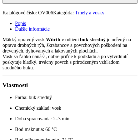
Katalógové číslo:
OV006
Kategória:
Tmely a vosky
Popis
Ďalšie informácie
Mäkký opravný vosk
Würth
v odtieni
buk stredný
je určený na
opravu drobných rýh, škrabancov a povrchových poškodení na
drevených, dyhovaných a lakovaných plochách.
Vosk sa ľahko nanáša, dobre priľne k podkladu a po vytvrdnutí
poskytuje hladký, trvácny povrch s prirodzeným vzhľadom
stredného buku.
Vlastnosti
Farba: buk stredný
Chemický základ: vosk
Doba spracovania: 2–3 min
Bod mäknutia: 66 °C
Bod odkvapnutia: min. 74 °C