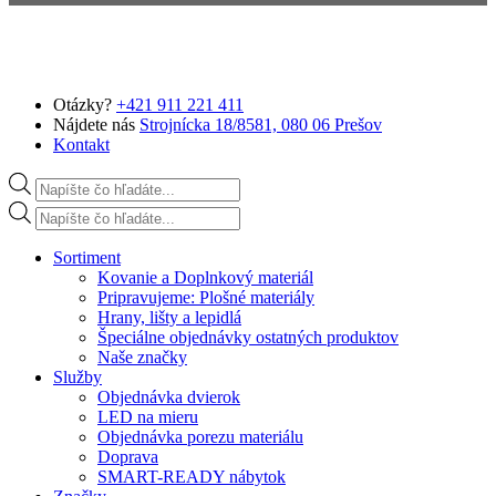
Preskočiť na hlavný obsah
Otázky?
+421 911 221 411
Nájdete nás
Strojnícka 18/8581, 080 06 Prešov
Kontakt
Products search
Products search
Sortiment
Kovanie a Doplnkový materiál
Pripravujeme: Plošné materiály
Hrany, lišty a lepidlá
Špeciálne objednávky ostatných produktov
Naše značky
Služby
Objednávka dvierok
LED na mieru
Objednávka porezu materiálu
Doprava
SMART-READY nábytok