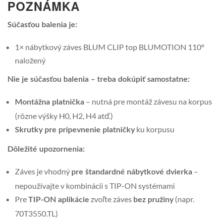
POZNÁMKA
Súčasťou balenia je:
1× nábytkový záves BLUM CLIP top BLUMOTION 110°
naložený
Nie je súčasťou balenia – treba dokúpiť samostatne:
– nutná pre montáž závesu na korpus
Montážna platnička
(rôzne výšky H0, H2, H4 atď.)
ku korpusu
Skrutky pre pripevnenie platničky
Dôležité upozornenia:
Záves je vhodný
–
pre štandardné nábytkové dvierka
nepoužívajte v kombinácii s TIP-ON systémami
Pre
zvoľte záves
(napr.
TIP-ON aplikácie
bez pružiny
70T3550.TL)