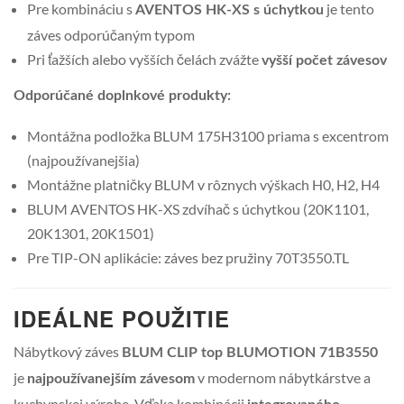
Pre kombináciu s
je tento
AVENTOS HK-XS s úchytkou
záves odporúčaným typom
Pri ťažších alebo vyšších čelách zvážte
vyšší počet závesov
Odporúčané doplnkové produkty:
Montážna podložka BLUM 175H3100 priama s excentrom
(najpoužívanejšia)
Montážne platničky BLUM v rôznych výškach H0, H2, H4
BLUM AVENTOS HK-XS zdvíhač s úchytkou (20K1101,
20K1301, 20K1501)
Pre TIP-ON aplikácie: záves bez pružiny 70T3550.TL
IDEÁLNE POUŽITIE
Nábytkový záves
BLUM CLIP top BLUMOTION 71B3550
je
v modernom nábytkárstve a
najpoužívanejším závesom
kuchynskej výrobe. Vďaka kombinácii