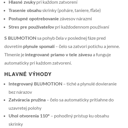
pri každom zatvorení
Hlasné zvuky
skrinky (poháre, taniere, fľaše)
Trasenie obsahu
závesov nárazmi
Postupné opotrebovanie
pri každodennom používaní
Stres pre používateľov
sa pohyb čela v poslednej fáze pred
S BLUMOTION
dovretím
– čelo sa zatvorí potichu a jemne.
plynule spomalí
Tlmenie je
a funguje
integrované priamo v tele závesu
automaticky pri každom zatvorení.
HLAVNÉ VÝHODY
– tiché a plynulé dovieranie
Integrovaný BLUMOTION
bez nárazov
– čelo sa automaticky pritiahne do
Zatváracia pružina
uzavretej polohy
– pohodlný prístup ku obsahu
Uhol otvorenia 110°
skrinky