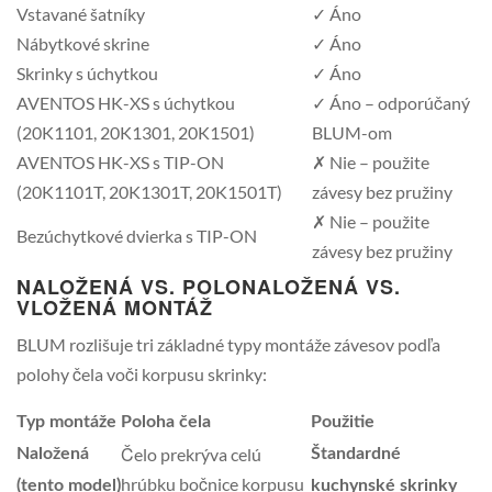
Vstavané šatníky
✓ Áno
Nábytkové skrine
✓ Áno
Skrinky s úchytkou
✓ Áno
AVENTOS HK-XS s úchytkou
✓ Áno – odporúčaný
(20K1101, 20K1301, 20K1501)
BLUM-om
AVENTOS HK-XS s TIP-ON
✗ Nie – použite
(20K1101T, 20K1301T, 20K1501T)
závesy bez pružiny
✗ Nie – použite
Bezúchytkové dvierka s TIP-ON
závesy bez pružiny
NALOŽENÁ VS. POLONALOŽENÁ VS.
VLOŽENÁ MONTÁŽ
BLUM rozlišuje tri základné typy montáže závesov podľa
polohy čela voči korpusu skrinky:
Typ montáže
Poloha čela
Použitie
Čelo prekrýva celú
Naložená
Štandardné
hrúbku bočnice korpusu
(tento model)
kuchynské skrinky