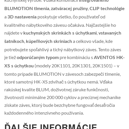
integrovaného
,
,
BLUMOTION tlmenia
zatváracej pružiny
CLIP technológie
a
poskytuje všetko, čo používateľ od
3D nastavenia
kvalitného nábytkového závesu očakáva. Najčastejšie ho
nájdete v
,
kuchynských skrinkách s úchytkami
vstavaných
,
a celkovo všade, kde
šatníkoch
kúpeľňových skriniach
potrebujete spoľahlivý a tichý nábytkový záves. Tento záves
je tiež
pre kombináciu s
odporúčaným typom
AVENTOS HK-
(modely 20K1101, 20K1301, 20K1501) – v
XS s úchytkou
tomto prípade BLUMOTION v závesoch zabezpečí tlmenie,
ktoré samotný HK-XS zdvíhač s úchytkou nemá. Vďaka
rakúskej kvalite BLUM, doživotnej záruke funkčnosti,
životnosti minimálne 200 000 cyklov a precíznej mechanike
získate záves, ktorý bude bezchybne fungovať desaťročia
každodenného intenzívneho používania.
ĎALŠIE INFORMÁCIE