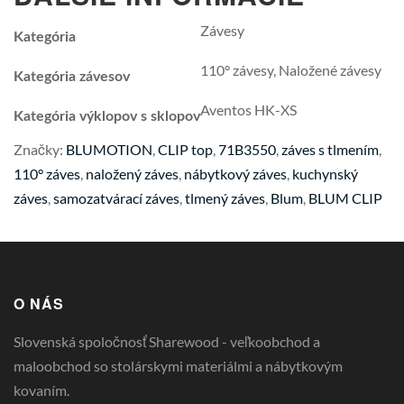
Závesy
Kategória
110° závesy, Naložené závesy
Kategória závesov
Aventos HK-XS
Kategória výklopov s sklopov
Značky:
BLUMOTION
,
CLIP top
,
71B3550
,
záves s tlmením
,
110° záves
,
naložený záves
,
nábytkový záves
,
kuchynský
záves
,
samozatvárací záves
,
tlmený záves
,
Blum
,
BLUM CLIP
O NÁS
Slovenská spoločnosť Sharewood - veľkoobchod a
maloobchod so stolárskymi materiálmi a nábytkovým
kovaním.