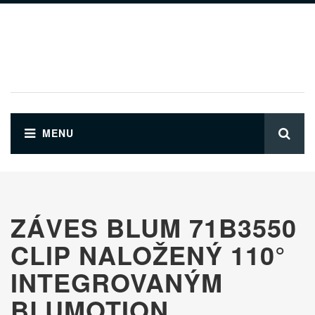
Preskočiť na hlavný obsah
ZÁVES BLUM 71B3550
CLIP NALOŽENÝ 110°
INTEGROVANÝM
BLUMOTION