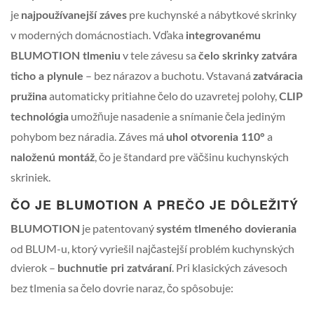
je
pre kuchynské a nábytkové skrinky
najpoužívanejší záves
v moderných domácnostiach. Vďaka
integrovanému
v tele závesu sa
BLUMOTION tlmeniu
čelo skrinky zatvára
– bez nárazov a buchotu. Vstavaná
ticho a plynule
zatváracia
automaticky pritiahne čelo do uzavretej polohy,
pružina
CLIP
umožňuje nasadenie a snímanie čela jediným
technológia
pohybom bez náradia. Záves má
a
uhol otvorenia 110°
, čo je štandard pre väčšinu kuchynských
naloženú montáž
skriniek.
ČO JE BLUMOTION A PREČO JE DÔLEŽITÝ
je patentovaný
BLUMOTION
systém tlmeného dovierania
od BLUM-u, ktorý vyriešil najčastejší problém kuchynských
dvierok –
. Pri klasických závesoch
buchnutie pri zatváraní
bez tlmenia sa čelo dovrie naraz, čo spôsobuje: