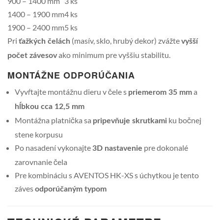
900 – 1400 mm
3 ks
1400 – 1900 mm
4 ks
1900 – 2400 mm
5 ks
Pri
(masív, sklo, hrubý dekor) zvážte
ťažkých čelách
vyšší
ako minimum pre vyššiu stabilitu.
počet závesov
MONTÁŽNE ODPORÚČANIA
Vyvŕtajte montážnu dieru v čele s
a
priemerom 35 mm
hĺbkou cca 12,5 mm
Montážna platnička sa
ku bočnej
pripevňuje skrutkami
stene korpusu
Po nasadení vykonajte
pre dokonalé
3D nastavenie
zarovnanie čela
Pre kombináciu s AVENTOS HK-XS s úchytkou je tento
záves
odporúčaným typom