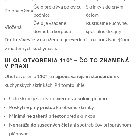
Čelo prekrýva polovicu
Skrinky s deleným
Polonaložená
bočnice
čelom
Čelo je vsadené
Rustikálne kuchyne,
Vložená
dovnútra korpusu
špeciálne dizajny
– najpoužívanejšom
Tento záves je v naloženom prevedení
v moderných kuchyniach.
UHOL OTVORENIA 110° – ČO TO ZNAMENÁ
V PRAXI
Uhol otvorenia
je
v
110°
najpoužívanejším štandardom
kuchynských skrinkách. Pri tomto uhle:
Čelo skrinky sa otvorí
mierne za kolmú polohu
Poskytne
ku obsahu skrinky
plný prístup
pred skrinkou
Minimálne zaberá priestor
ani spotrebičov pri správnom
Nenaráža do susedných čiel
plánovaní