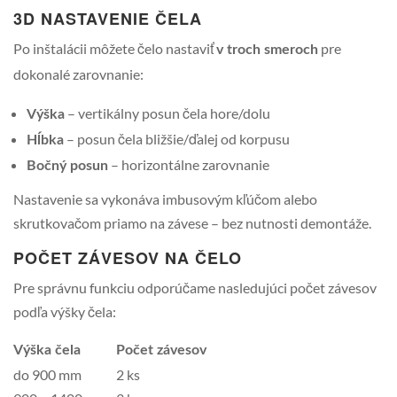
3D NASTAVENIE ČELA
Po inštalácii môžete čelo nastaviť
pre
v troch smeroch
dokonalé zarovnanie:
– vertikálny posun čela hore/dolu
Výška
– posun čela bližšie/ďalej od korpusu
Hĺbka
– horizontálne zarovnanie
Bočný posun
Nastavenie sa vykonáva imbusovým kľúčom alebo
skrutkovačom priamo na závese – bez nutnosti demontáže.
POČET ZÁVESOV NA ČELO
Pre správnu funkciu odporúčame nasledujúci počet závesov
podľa výšky čela:
Výška čela
Počet závesov
do 900 mm
2 ks