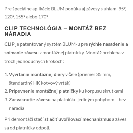
Pre špeciálne aplikácie BLUM ponúka aj závesy s uhlami 95°,
120°, 155° alebo 170°.
CLIP TECHNOLÓGIA – MONTÁŽ BEZ
NÁRADIA
je patentovaný systém BLUM-u pre
CLIP
rýchle nasadenie a
z montážnej platničky. Montáž prebieha v
snímanie závesu
troch jednoduchých krokoch:
v čele (priemer 35 mm,
Vyvŕtanie montážnej diery
štandardný HK kotvový vrták)
ku korpusu skrutkami
Pripevnenie montážnej platničky
na platničku jediným pohybom – bez
Zacvaknutie závesu
náradia
Pri demontáži stačí
a záves
stlačiť uvoľňovací mechanizmus
sa od platničky odpojí.