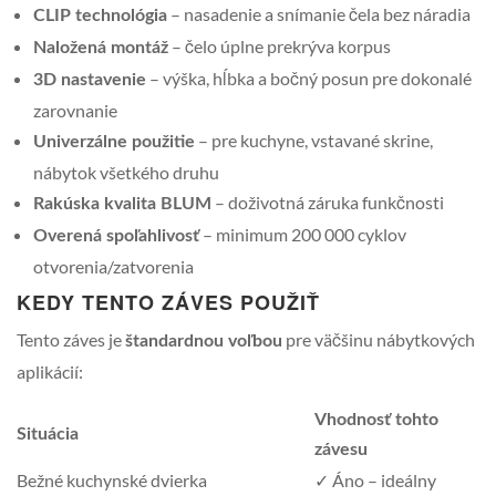
– nasadenie a snímanie čela bez náradia
CLIP technológia
– čelo úplne prekrýva korpus
Naložená montáž
– výška, hĺbka a bočný posun pre dokonalé
3D nastavenie
zarovnanie
– pre kuchyne, vstavané skrine,
Univerzálne použitie
nábytok všetkého druhu
– doživotná záruka funkčnosti
Rakúska kvalita BLUM
– minimum 200 000 cyklov
Overená spoľahlivosť
otvorenia/zatvorenia
KEDY TENTO ZÁVES POUŽIŤ
Tento záves je
pre väčšinu nábytkových
štandardnou voľbou
aplikácií:
Vhodnosť tohto
Situácia
závesu
Bežné kuchynské dvierka
✓ Áno – ideálny