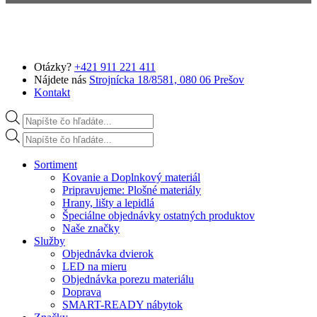
Preskočiť na hlavný obsah
Otázky?
+421 911 221 411
Nájdete nás
Strojnícka 18/8581, 080 06 Prešov
Kontakt
Products search
Products search
Sortiment
Kovanie a Doplnkový materiál
Pripravujeme: Plošné materiály
Hrany, lišty a lepidlá
Špeciálne objednávky ostatných produktov
Naše značky
Služby
Objednávka dvierok
LED na mieru
Objednávka porezu materiálu
Doprava
SMART-READY nábytok