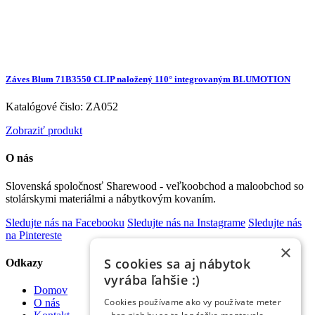
Záves Blum 71B3550 CLIP naložený 110° integrovaným BLUMOTION
Katalógové čislo: ZA052
Zobraziť produkt
O nás
Slovenská spoločnosť Sharewood - veľkoobchod a maloobchod so
stolárskymi materiálmi a nábytkovým kovaním.
Sledujte nás na Facebooku
Sledujte nás na Instagrame
Sledujte nás
na Pintereste
×
S cookies sa aj nábytok
Odkazy
vyrába ľahšie :)
Domov
Cookies používame ako vy používate meter
O nás