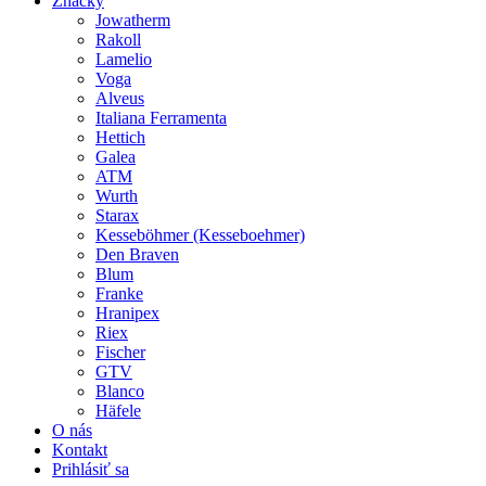
Značky
Jowatherm
Rakoll
Lamelio
Voga
Alveus
Italiana Ferramenta
Hettich
Galea
ATM
Wurth
Starax
Kesseböhmer (Kesseboehmer)
Den Braven
Blum
Franke
Hranipex
Riex
Fischer
GTV
Blanco
Häfele
O nás
Kontakt
Prihlásiť sa