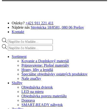
Preskočiť na hlavný obsah
Otázky?
+421 911 221 411
Nájdete nás
Strojnícka 18/8581, 080 06 Prešov
Kontakt
Products search
Products search
Sortiment
Kovanie a Doplnkový materiál
Pripravujeme: Plošné materiály
Hrany, lišty a lepidlá
Špeciálne objednávky ostatných produktov
Naše značky
Služby
Objednávka dvierok
LED na mieru
Objednávka porezu materiálu
Doprava
SMART-READY nábytok