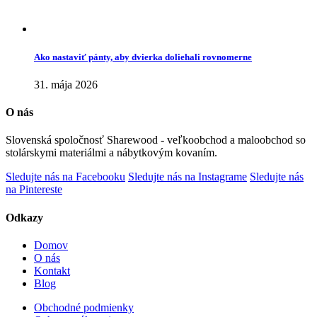
Ako nastaviť pánty, aby dvierka doliehali rovnomerne
31. mája 2026
O nás
Slovenská spoločnosť Sharewood - veľkoobchod a maloobchod so
stolárskymi materiálmi a nábytkovým kovaním.
Sledujte nás na Facebooku
Sledujte nás na Instagrame
Sledujte nás
na Pintereste
Odkazy
Domov
O nás
Kontakt
Blog
Obchodné podmienky