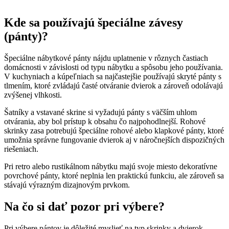
Kde sa používajú špeciálne závesy
(pánty)?
Špeciálne nábytkové pánty nájdu uplatnenie v rôznych častiach
domácnosti v závislosti od typu nábytku a spôsobu jeho používania.
V kuchyniach a kúpeľniach sa najčastejšie používajú skryté pánty s
tlmením, ktoré zvládajú časté otváranie dvierok a zároveň odolávajú
zvýšenej vlhkosti.
Šatníky a vstavané skrine si vyžadujú pánty s väčším uhlom
otvárania, aby bol prístup k obsahu čo najpohodlnejší. Rohové
skrinky zasa potrebujú špeciálne rohové alebo klapkové pánty, ktoré
umožnia správne fungovanie dvierok aj v náročnejších dispozičných
riešeniach.
Pri retro alebo rustikálnom nábytku majú svoje miesto dekoratívne
povrchové pánty, ktoré neplnia len praktickú funkciu, ale zároveň sa
stávajú výrazným dizajnovým prvkom.
Na čo si dať pozor pri výbere?
Pri výbere pántov je dôležité myslieť na typ skrinky a dvierok –