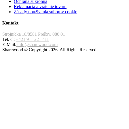
Ochrana súkromia
Reklamácia a vrátenie tovaru
Zásady používania súborov cookie
Kontakt
Strojnícka 18/8581 Prešov, 080 01
Tel. č.:
+421 911 221 411
E-Mail:
info@sharewood.com
Sharewood © Copyright 2026. All Rights Reserved.