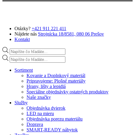
Preskočiť na hlavný obsah
Otázky?
+421 911 221 411
Nájdete nás
Strojnícka 18/8581, 080 06 Prešov
Kontakt
Products search
Products search
Sortiment
Kovanie a Doplnkový materiál
Pripravujeme: Plošné materiály
Hrany, lišty a lepidlá
Špeciálne objednávky ostatných produktov
Naše značky
Služby
Objednávka dvierok
LED na mieru
Objednávka porezu materiálu
Doprava
SMART-READY nábytok