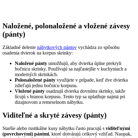
Naložené, polonaložené a vložené závesy
(pánty)
Základné delenie
nábytkových pántov
vychádza zo spôsobu
osadenia dvierok na korpus skrinky:
Naložené pánty
umožňujú, aby dvierka úplne prekryli
bočnicu skrinky. Používajú sa najčastejšie v kuchyniach a
moderných skrinkách.
Polonaložené pánty
využijete v prípade, keď dve dvierka
zdieľajú jednu bočnicu korpusu.
Vložené pánty
osadzujú dvierka dovnútra skrinky, takže
lícujú s hranou korpusu. Tento typ sa uplatňuje najmä pri
dizajnovom a remeselnom nábytku.
Viditeľné a skryté závesy (pánty)
Staršie alebo rustikálne kusy nábytku často pracujú s
viditeľnými
(povrchovými) pántmi
, ktoré dotvárajú celkový vzhľad. Naopak,