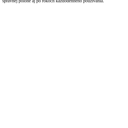
správnej polohe aj po rokoch každodenného používania.