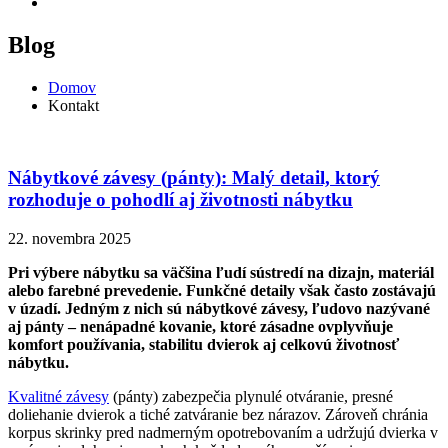
Blog
Domov
Kontakt
Nábytkové závesy (pánty): Malý detail, ktorý
rozhoduje o pohodlí aj životnosti nábytku
22. novembra 2025
Pri výbere nábytku sa väčšina ľudí sústredí na dizajn, materiál
alebo farebné prevedenie. Funkčné detaily však často zostávajú
v úzadí. Jedným z nich sú nábytkové závesy, ľudovo nazývané
aj pánty – nenápadné kovanie, ktoré zásadne ovplyvňuje
komfort používania, stabilitu dvierok aj celkovú životnosť
nábytku.
Kvalitné závesy
(pánty) zabezpečia plynulé otváranie, presné
doliehanie dvierok a tiché zatváranie bez nárazov. Zároveň chránia
korpus skrinky pred nadmerným opotrebovaním a udržujú dvierka v