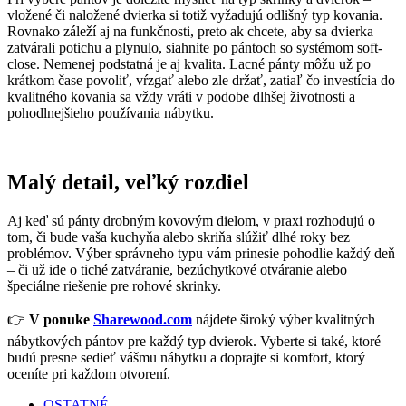
vložené či naložené dvierka si totiž vyžadujú odlišný typ kovania.
Rovnako záleží aj na funkčnosti, preto ak chcete, aby sa dvierka
zatvárali potichu a plynulo, siahnite po pántoch so systémom soft-
close. Nemenej podstatná je aj kvalita. Lacné pánty môžu už po
krátkom čase povoliť, vŕzgať alebo zle držať, zatiaľ čo investícia do
kvalitného kovania sa vždy vráti v podobe dlhšej životnosti a
pohodlnejšieho používania nábytku.
Malý detail, veľký rozdiel
Aj keď sú pánty drobným kovovým dielom, v praxi rozhodujú o
tom, či bude vaša kuchyňa alebo skriňa slúžiť dlhé roky bez
problémov. Výber správneho typu vám prinesie pohodlie každý deň
– či už ide o tiché zatváranie, bezúchytkové otváranie alebo
špeciálne riešenie pre rohové skrinky.
👉
V ponuke
Sharewood.com
nájdete široký výber kvalitných
nábytkových pántov pre každý typ dvierok. Vyberte si také, ktoré
budú presne sedieť vášmu nábytku a doprajte si komfort, ktorý
oceníte pri každom otvorení.
OSTATNÉ