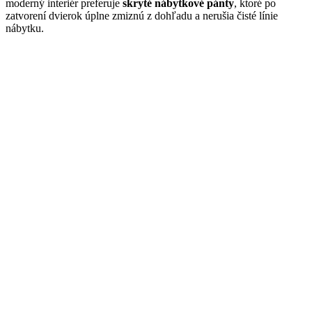
moderný interiér preferuje
skryté nábytkové pánty
, ktoré po
zatvorení dvierok úplne zmiznú z dohľadu a nerušia čisté línie
nábytku.