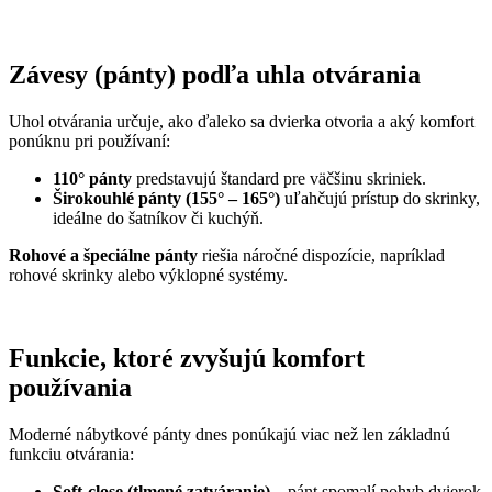
Závesy (pánty) podľa uhla otvárania
Uhol otvárania určuje, ako ďaleko sa dvierka otvoria a aký komfort
ponúknu pri používaní:
110° pánty
predstavujú štandard pre väčšinu skriniek.
Širokouhlé pánty (155° – 165°)
uľahčujú prístup do skrinky,
ideálne do šatníkov či kuchýň.
Rohové a špeciálne pánty
riešia náročné dispozície, napríklad
rohové skrinky alebo výklopné systémy.
Funkcie, ktoré zvyšujú komfort
používania
Moderné nábytkové pánty dnes ponúkajú viac než len základnú
funkciu otvárania:
Soft-close (tlmené zatváranie)
– pánt spomalí pohyb dvierok