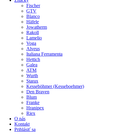
Značky
Fischer
GTV
Blanco
Häfele
Jowatherm
Rakoll
Lamelio
Voga
Alveus
Italiana Ferramenta
Hettich
Galea
ATM
Wurth
Starax
Kesseböhmer (Kesseboehmer)
Den Braven
Blum
Franke
Hranipex
Riex
O nás
Kontakt
Prihlásiť sa