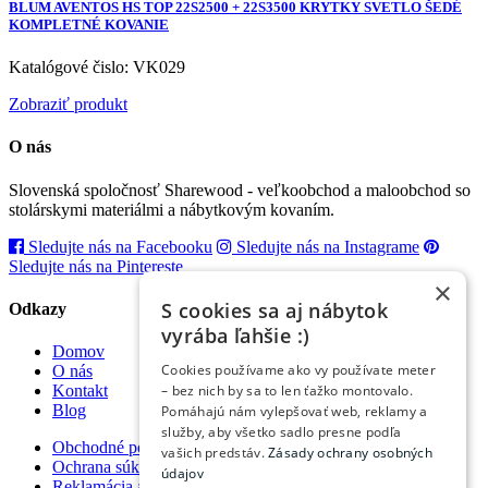
BLUM AVENTOS HS TOP 22S2500 + 22S3500 KRYTKY SVETLO ŠEDÉ
KOMPLETNÉ KOVANIE
Katalógové čislo: VK029
Zobraziť produkt
O nás
Slovenská spoločnosť Sharewood - veľkoobchod a maloobchod so
stolárskymi materiálmi a nábytkovým kovaním.
Sledujte nás na Facebooku
Sledujte nás na Instagrame
Sledujte nás na Pintereste
×
S cookies sa aj nábytok
Odkazy
vyrába ľahšie :)
Domov
Cookies používame ako vy používate meter
O nás
– bez nich by sa to len ťažko montovalo.
Kontakt
Blog
Pomáhajú nám vylepšovať web, reklamy a
služby, aby všetko sadlo presne podľa
Obchodné podmienky
vašich predstáv.
Zásady ochrany osobných
Ochrana súkromia
údajov
Reklamácia a vrátenie tovaru