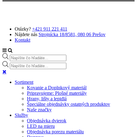
Preskočiť na hlavný obsah
Otázky?
+421 911 221 411
Nájdete nás
Strojnícka 18/8581, 080 06 Prešov
Kontakt
Products search
Products search
Sortiment
Kovanie a Doplnkový materiál
Pripravujeme: Plošné materiály
Hrany, lišty a lepidlá
Špeciálne objednávky ostatných produktov
Naše značky
Služby
Objednávka dvierok
LED na mieru
Objednávka porezu materiálu