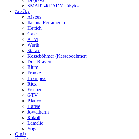
Doprava
SMART-READY nábytok
Značky
Alveus
Italiana Ferramenta
Hettich
Galea
ATM
Wurth
Starax
Kesseböhmer (Kesseboehmer)
Den Braven
Blum
Franke
Hranipex
Riex
Fischer
GTV
Blanco
Häfele
Jowatherm
Rakoll
Lamelio
Voga
O nás