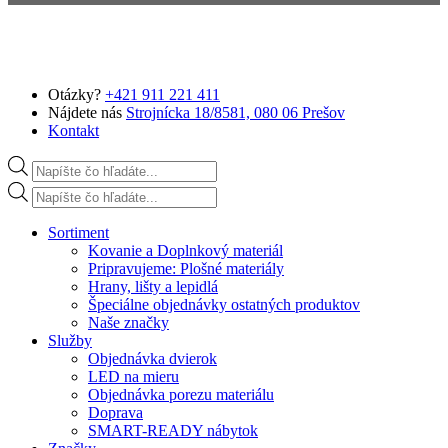
Preskočiť na hlavný obsah
Otázky?
+421 911 221 411
Nájdete nás
Strojnícka 18/8581, 080 06 Prešov
Kontakt
Products search
Products search
Sortiment
Kovanie a Doplnkový materiál
Pripravujeme: Plošné materiály
Hrany, lišty a lepidlá
Špeciálne objednávky ostatných produktov
Naše značky
Služby
Objednávka dvierok
LED na mieru
Objednávka porezu materiálu
Doprava
SMART-READY nábytok