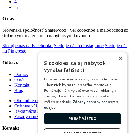
4
→
O nás
Slovenská spoločnosť Sharewood - veľkoobchod a maloobchod so
stolárskymi materiálmi a nábytkovým kovaním.
Sledujte nás na Facebooku
Sledujte nás na Instagrame
Sledujte nás
na Pintereste
×
S cookies sa aj nábytok
Odkazy
vyrába ľahšie :)
Domov
Cookies používame ako vy používate meter
O nás
– bez nich by sa to len ťažko montovalo.
Kontakt
Blog
Pomáhajú nám vylepšovať web, reklamy a
služby, aby všetko sadlo presne podľa
Obchodné podmienky
vašich predstáv.
Zásady ochrany osobných
Ochrana súkromia
údajov
Reklamácia a vrátenie tovaru
Zásady používania súborov cookie
PRIJAŤ VŠETKO
Kontakt