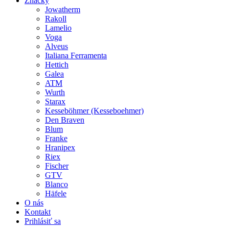
Značky
Jowatherm
Rakoll
Lamelio
Voga
Alveus
Italiana Ferramenta
Hettich
Galea
ATM
Wurth
Starax
Kesseböhmer (Kesseboehmer)
Den Braven
Blum
Franke
Hranipex
Riex
Fischer
GTV
Blanco
Häfele
O nás
Kontakt
Prihlásiť sa