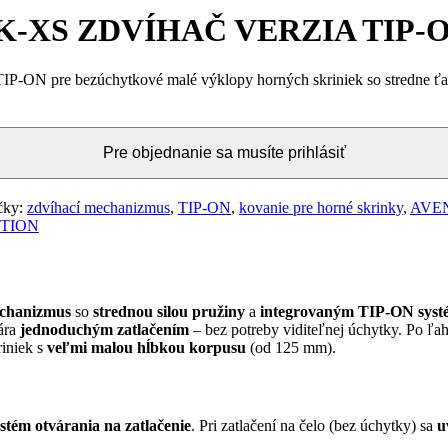
K-XS ZDVÍHAČ VERZIA TIP-
pre bezúchytkové malé výklopy horných skriniek so stredne ťažký
Pre objednanie sa musíte prihlásiť
čky:
zdvíhací mechanizmus
,
TIP-ON
,
kovanie pre horné skrinky
,
AVE
TION
echanizmus
so
strednou silou pružiny
a
integrovaným TIP-ON sys
ára
jednoduchým zatlačením
– bez potreby viditeľnej úchytky. Po ľa
riniek s
veľmi malou hĺbkou korpusu
(od 125 mm).
stém otvárania na zatlačenie
. Pri zatlačení na čelo (bez úchytky) sa
u