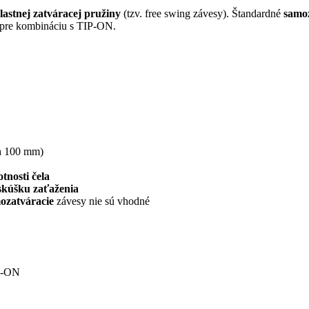
lastnej zatváracej pružiny
(tzv. free swing závesy). Štandardné
samoz
v pre kombináciu s TIP-ON.
h 100 mm)
tnosti čela
skúšku zaťaženia
ozatváracie
závesy nie sú vhodné
P-ON