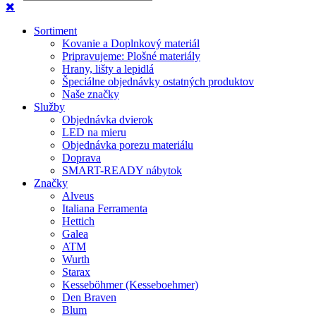
Sortiment
Kovanie a Doplnkový materiál
Pripravujeme: Plošné materiály
Hrany, lišty a lepidlá
Špeciálne objednávky ostatných produktov
Naše značky
Služby
Objednávka dvierok
LED na mieru
Objednávka porezu materiálu
Doprava
SMART-READY nábytok
Značky
Alveus
Italiana Ferramenta
Hettich
Galea
ATM
Wurth
Starax
Kesseböhmer (Kesseboehmer)
Den Braven
Blum