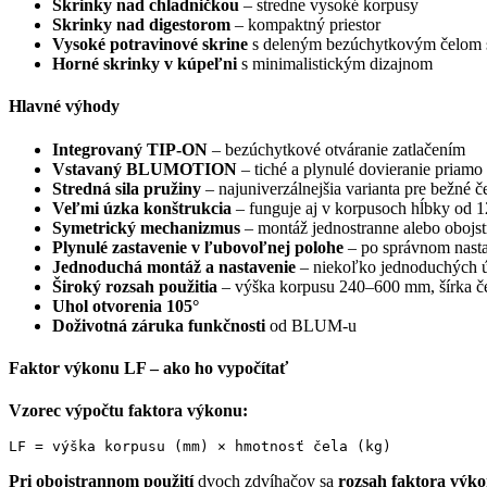
Skrinky nad chladničkou
– stredne vysoké korpusy
Skrinky nad digestorom
– kompaktný priestor
Vysoké potravinové skrine
s deleným bezúchytkovým čelom s
Horné skrinky v kúpeľni
s minimalistickým dizajnom
Hlavné výhody
Integrovaný TIP-ON
– bezúchytkové otváranie zatlačením
Vstavaný BLUMOTION
– tiché a plynulé dovieranie priamo
Stredná sila pružiny
– najuniverzálnejšia varianta pre bežné č
Veľmi úzka konštrukcia
– funguje aj v korpusoch hĺbky od
Symetrický mechanizmus
– montáž jednostranne alebo obojst
Plynulé zastavenie v ľubovoľnej polohe
– po správnom nastav
Jednoduchá montáž a nastavenie
– niekoľko jednoduchých 
Široký rozsah použitia
– výška korpusu 240–600 mm, šírka č
Uhol otvorenia 105°
Doživotná záruka funkčnosti
od BLUM-u
Faktor výkonu LF – ako ho vypočítať
Vzorec výpočtu faktora výkonu:
LF = výška korpusu (mm) × hmotnosť čela (kg)
Pri obojstrannom použití
dvoch zdvíhačov sa
rozsah faktora výk