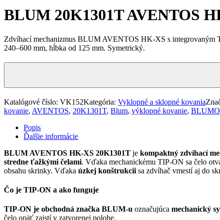
BLUM 20K1301T AVENTOS H
Zdvíhací mechanizmus BLUM AVENTOS HK-XS s integrovaným TIP-ON 
240–600 mm, hĺbka od 125 mm. Symetrický.
Katalógové číslo:
VK152
Kategória:
Vyklopné a sklopné kovania
Zna
kovanie
,
AVENTOS
,
20K1301T
,
Blum
,
výklopné kovanie
,
BLUMO
Popis
Ďalšie informácie
BLUM AVENTOS HK-XS 20K1301T
je
kompaktný zdvíhací m
stredne ťažkými čelami
. Vďaka mechanickému TIP-ON sa čelo otv
obsahu skrinky. Vďaka
úzkej konštrukcii
sa zdvíhač vmestí aj do sk
Čo je TIP-ON a ako funguje
TIP-ON je obchodná značka BLUM-u
označujúca
mechanický sy
čelo opäť zaistí v zatvorenej polohe.