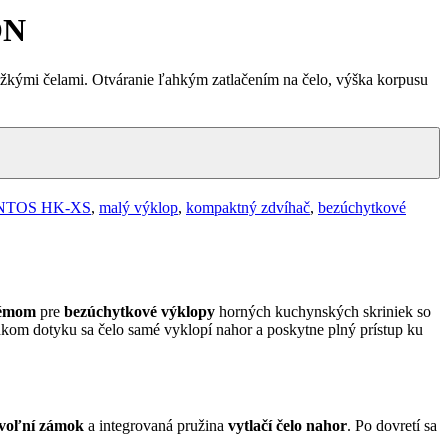
ON
mi čelami. Otváranie ľahkým zatlačením na čelo, výška korpusu
NTOS HK-XS
,
malý výklop
,
kompaktný zdvíhač
,
bezúchytkové
témom
pre
bezúchytkové výklopy
horných kuchynských skriniek so
hkom dotyku sa čelo samé vyklopí nahor a poskytne plný prístup ku
voľní zámok
a integrovaná pružina
vytlačí čelo nahor
. Po dovretí sa