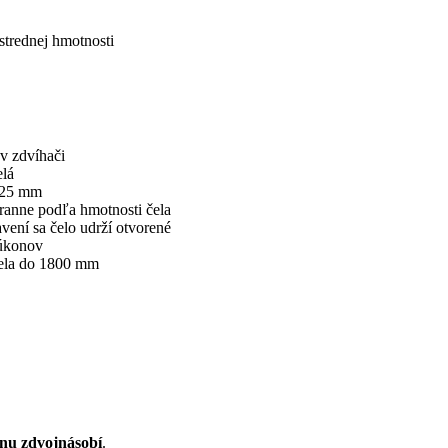
trednej hmotnosti
 v zdvíhači
elá
 125 mm
ranne podľa hmotnosti čela
ení sa čelo udrží otvorené
úkonov
ela do 1800 mm
onu zdvojnásobí
.