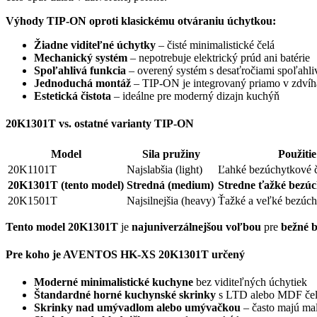
Výhody TIP-ON oproti klasickému otváraniu úchytkou:
Žiadne viditeľné úchytky
– čisté minimalistické čelá
Mechanický systém
– nepotrebuje elektrický prúd ani batérie
Spoľahlivá funkcia
– overený systém s desaťročiami spoľahli
Jednoduchá montáž
– TIP-ON je integrovaný priamo v zdvíh
Estetická čistota
– ideálne pre moderný dizajn kuchýň
20K1301T vs. ostatné varianty TIP-ON
Model
Sila pružiny
Použitie
20K1101T
Najslabšia (light)
Ľahké bezúchytkové č
20K1301T (tento model)
Stredná (medium)
Stredne ťažké bezúc
20K1501T
Najsilnejšia (heavy)
Ťažké a veľké bezúch
Tento model 20K1301T
je
najuniverzálnejšou voľbou
pre
bežné 
Pre koho je AVENTOS HK-XS 20K1301T určený
Moderné minimalistické kuchyne
bez viditeľných úchytiek
Štandardné horné kuchynské skrinky
s LTD alebo MDF če
Skrinky nad umývadlom alebo umývačkou
– často majú ma