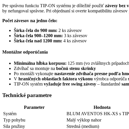
Pre správnu funkciu TIP-ON systému je dôležité použiť
závesy bez v
by nefungoval správne. Pri objednaní si overte kompatibilitu záveso
Počet závesov na jedno čelo:
Šírka čela do 900 mm:
2 ks závesov
Šírka čela 900–1200 mm:
3 ks závesov
Šírka čela nad 1200 mm:
4 ks závesov
Montážne odporúčania
Minimálna hĺbka korpusu:
125 mm (vo zvláštnych prípadoc
Zdvíhač sa montuje na
bočnú stenu skrinky
Po montáži vykonajte
nastavenie zdvíhača presne podľa hmo
V
hraničných oblastiach faktora výkonu
výrobca odporúča
TIP-ON systém
vyžaduje free swing závesy
– štandardné
sam
Technické parametre
Parameter
Hodnota
Systém
BLUM AVENTOS HK-XS s TI
Typ pohybu
Malý výklop nahor
Sila pružiny
Stredná (medium)