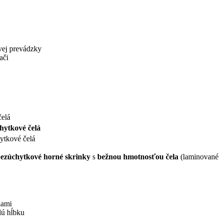
vej prevádzky
ači
elá
hytkové čelá
ytkové čelá
bezúchytkové horné skrinky
s
bežnou hmotnosťou čela
(laminované 
lami
lú hĺbku