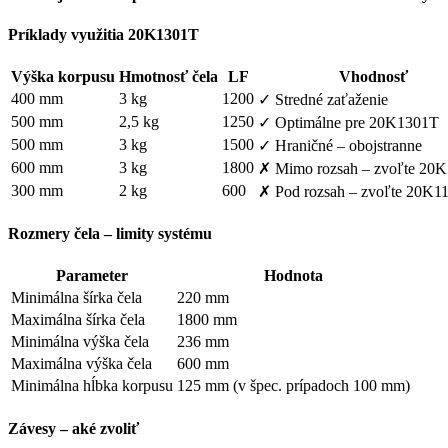
Príklady využitia 20K1301T
Výška korpusu
Hmotnosť čela
LF
Vhodnosť
400 mm
3 kg
1200
✓ Stredné zaťaženie
500 mm
2,5 kg
1250
✓ Optimálne pre 20K1301T
500 mm
3 kg
1500
✓ Hraničné – obojstranne
600 mm
3 kg
1800
✗ Mimo rozsah – zvoľte 20
300 mm
2 kg
600
✗ Pod rozsah – zvoľte 20K1
Rozmery čela – limity systému
Parameter
Hodnota
Minimálna šírka čela
220 mm
Maximálna šírka čela
1800 mm
Minimálna výška čela
236 mm
Maximálna výška čela
600 mm
Minimálna hĺbka korpusu
125 mm (v špec. prípadoch 100 mm)
Závesy – aké zvoliť