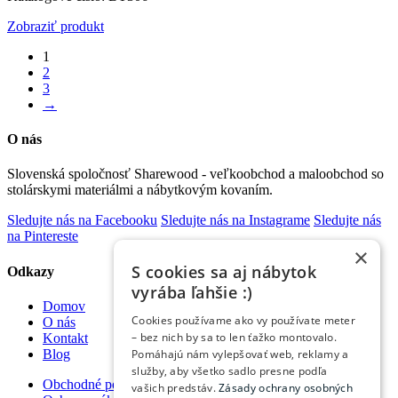
Zobraziť produkt
1
2
3
→
O nás
Slovenská spoločnosť Sharewood - veľkoobchod a maloobchod so
stolárskymi materiálmi a nábytkovým kovaním.
Sledujte nás na Facebooku
Sledujte nás na Instagrame
Sledujte nás
na Pintereste
×
S cookies sa aj nábytok
Odkazy
vyrába ľahšie :)
Domov
Cookies používame ako vy používate meter
O nás
– bez nich by sa to len ťažko montovalo.
Kontakt
Blog
Pomáhajú nám vylepšovať web, reklamy a
služby, aby všetko sadlo presne podľa
Obchodné podmienky
vašich predstáv.
Zásady ochrany osobných