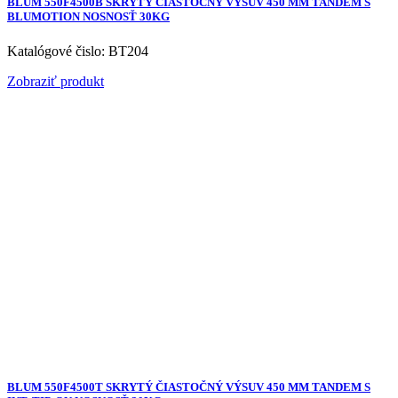
BLUM 550F4500B SKRYTÝ ČIASTOČNÝ VÝSUV 450 MM TANDEM S
BLUMOTION NOSNOSŤ 30KG
Katalógové čislo: BT204
Zobraziť produkt
BLUM 550F4500T SKRYTÝ ČIASTOČNÝ VÝSUV 450 MM TANDEM S