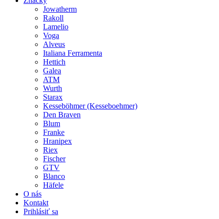
Značky
Jowatherm
Rakoll
Lamelio
Voga
Alveus
Italiana Ferramenta
Hettich
Galea
ATM
Wurth
Starax
Kesseböhmer (Kesseboehmer)
Den Braven
Blum
Franke
Hranipex
Riex
Fischer
GTV
Blanco
Häfele
O nás
Kontakt
Prihlásiť sa