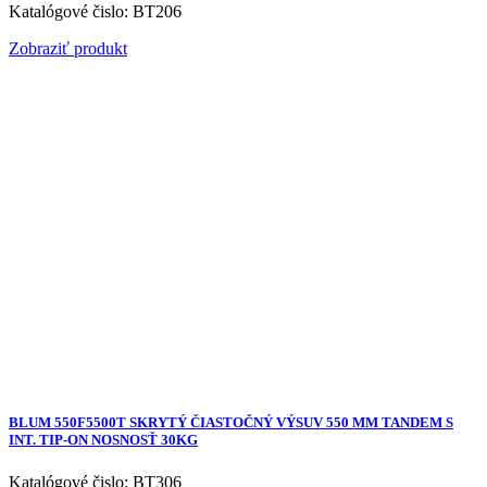
Katalógové čislo: BT206
Zobraziť produkt
BLUM 550F5500T SKRYTÝ ČIASTOČNÝ VÝSUV 550 MM TANDEM S
INT. TIP-ON NOSNOSŤ 30KG
Katalógové čislo: BT306