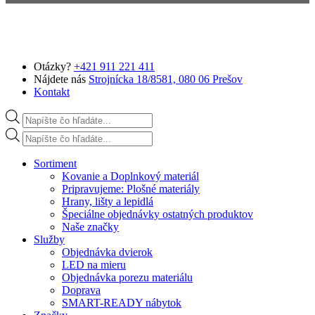
Preskočiť na hlavný obsah
Otázky?
+421 911 221 411
Nájdete nás
Strojnícka 18/8581, 080 06 Prešov
Kontakt
Products search
Products search
Sortiment
Kovanie a Doplnkový materiál
Pripravujeme: Plošné materiály
Hrany, lišty a lepidlá
Špeciálne objednávky ostatných produktov
Naše značky
Služby
Objednávka dvierok
LED na mieru
Objednávka porezu materiálu
Doprava
SMART-READY nábytok