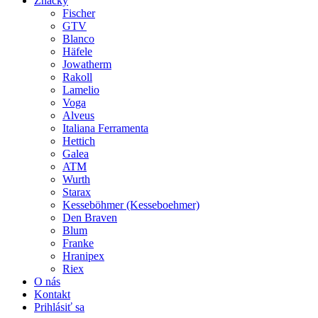
Značky
Fischer
GTV
Blanco
Häfele
Jowatherm
Rakoll
Lamelio
Voga
Alveus
Italiana Ferramenta
Hettich
Galea
ATM
Wurth
Starax
Kesseböhmer (Kesseboehmer)
Den Braven
Blum
Franke
Hranipex
Riex
O nás
Kontakt
Prihlásiť sa