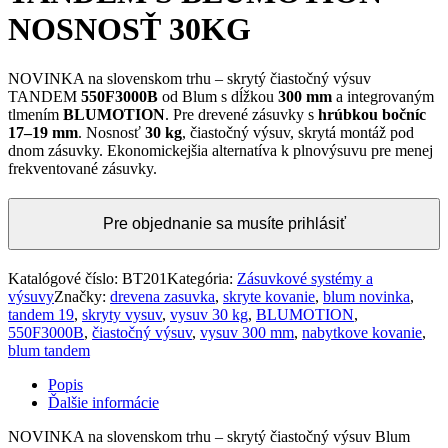
NOSNOSŤ 30KG
NOVINKA na slovenskom trhu – skrytý čiastočný výsuv
TANDEM
550F3000B
od Blum s dĺžkou
300 mm
a integrovaným
tlmením
BLUMOTION
. Pre drevené zásuvky s
hrúbkou bočníc
17–19 mm
. Nosnosť
30 kg
, čiastočný výsuv, skrytá montáž pod
dnom zásuvky. Ekonomickejšia alternatíva k plnovýsuvu pre menej
frekventované zásuvky.
Pre objednanie sa musíte prihlásiť
Katalógové číslo:
BT201
Kategória:
Zásuvkové systémy a
výsuvy
Značky:
drevena zasuvka
,
skryte kovanie
,
blum novinka
,
tandem 19
,
skryty vysuv
,
vysuv 30 kg
,
BLUMOTION
,
550F3000B
,
čiastočný výsuv
,
vysuv 300 mm
,
nabytkove kovanie
,
blum tandem
Popis
Ďalšie informácie
NOVINKA na slovenskom trhu – skrytý čiastočný výsuv Blum