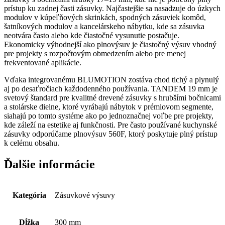
prístup ku zadnej časti zásuvky. Najčastejšie sa nasadzuje do úzkych
modulov v kúpeľňových skrinkách, spodných zásuviek komôd,
šatníkových modulov a kancelárskeho nábytku, kde sa zásuvka
neotvára často alebo kde čiastočné vysunutie postačuje.
Ekonomicky výhodnejší ako plnovýsuv je čiastočný výsuv vhodný
pre projekty s rozpočtovým obmedzením alebo pre menej
frekventované aplikácie.
Vďaka integrovanému BLUMOTION zostáva chod tichý a plynulý
aj po desaťročiach každodenného používania. TANDEM 19 mm je
svetový štandard pre kvalitné drevené zásuvky s hrubšími bočnicami
a stolárske dielne, ktoré vyrábajú nábytok v prémiovom segmente,
siahajú po tomto systéme ako po jednoznačnej voľbe pre projekty,
kde záleží na estetike aj funkčnosti. Pre často používané kuchynské
zásuvky odporúčame plnovýsuv 560F, ktorý poskytuje plný prístup
k celému obsahu.
Ďalšie informácie
Kategória
Zásuvkové výsuvy
Dĺžka
300 mm