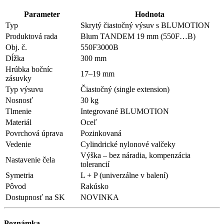
Parameter
Hodnota
Typ
Skrytý čiastočný výsuv s BLUMOTION
Produktová rada
Blum TANDEM 19 mm (550F…B)
Obj. č.
550F3000B
Dĺžka
300 mm
Hrúbka bočníc
17–19 mm
zásuvky
Typ výsuvu
Čiastočný (single extension)
Nosnosť
30 kg
Tlmenie
Integrované BLUMOTION
Materiál
Oceľ
Povrchová úprava
Pozinkovaná
Vedenie
Cylindrické nylonové valčeky
Výška – bez náradia, kompenzácia
Nastavenie čela
tolerancií
Symetria
L + P (univerzálne v balení)
Pôvod
Rakúsko
Dostupnosť na SK
NOVINKA
Poznámka