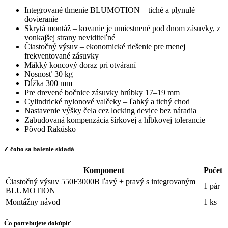
Integrované tlmenie BLUMOTION – tiché a plynulé
dovieranie
Skrytá montáž – kovanie je umiestnené pod dnom zásuvky, z
vonkajšej strany neviditeľné
Čiastočný výsuv – ekonomické riešenie pre menej
frekventované zásuvky
Mäkký koncový doraz pri otváraní
Nosnosť 30 kg
Dĺžka 300 mm
Pre drevené bočnice zásuvky hrúbky 17–19 mm
Cylindrické nylonové valčeky – ľahký a tichý chod
Nastavenie výšky čela cez locking device bez náradia
Zabudovaná kompenzácia šírkovej a hĺbkovej tolerancie
Pôvod Rakúsko
Z čoho sa balenie skladá
Komponent
Počet
Čiastočný výsuv 550F3000B ľavý + pravý s integrovaným
1 pár
BLUMOTION
Montážny návod
1 ks
Čo potrebujete dokúpiť