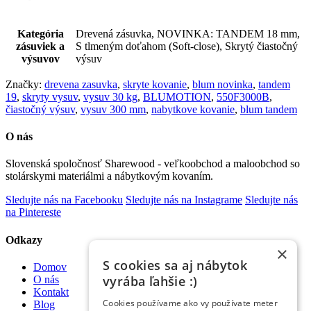
Kategória
Drevená zásuvka, NOVINKA: TANDEM 18 mm,
zásuviek a
S tlmeným doťahom (Soft-close), Skrytý čiastočný
výsuvov
výsuv
Značky:
drevena zasuvka
,
skryte kovanie
,
blum novinka
,
tandem
19
,
skryty vysuv
,
vysuv 30 kg
,
BLUMOTION
,
550F3000B
,
čiastočný výsuv
,
vysuv 300 mm
,
nabytkove kovanie
,
blum tandem
O nás
Slovenská spoločnosť Sharewood - veľkoobchod a maloobchod so
stolárskymi materiálmi a nábytkovým kovaním.
Sledujte nás na Facebooku
Sledujte nás na Instagrame
Sledujte nás
na Pintereste
Odkazy
×
S cookies sa aj nábytok
Domov
vyrába ľahšie :)
O nás
Kontakt
Cookies používame ako vy používate meter
Blog