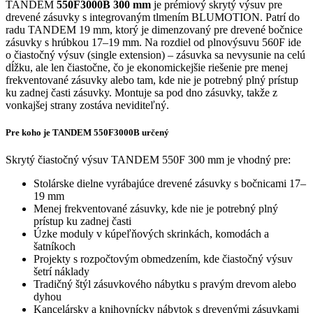
TANDEM
550F3000B 300 mm
je prémiový skrytý výsuv pre
drevené zásuvky s integrovaným tlmením BLUMOTION. Patrí do
radu TANDEM 19 mm, ktorý je dimenzovaný pre drevené bočnice
zásuvky s hrúbkou 17–19 mm. Na rozdiel od plnovýsuvu 560F ide
o čiastočný výsuv (single extension) – zásuvka sa nevysunie na celú
dĺžku, ale len čiastočne, čo je ekonomickejšie riešenie pre menej
frekventované zásuvky alebo tam, kde nie je potrebný plný prístup
ku zadnej časti zásuvky. Montuje sa pod dno zásuvky, takže z
vonkajšej strany zostáva neviditeľný.
Pre koho je TANDEM 550F3000B určený
Skrytý čiastočný výsuv TANDEM 550F 300 mm je vhodný pre:
Stolárske dielne vyrábajúce drevené zásuvky s bočnicami 17–
19 mm
Menej frekventované zásuvky, kde nie je potrebný plný
prístup ku zadnej časti
Úzke moduly v kúpeľňových skrinkách, komodách a
šatníkoch
Projekty s rozpočtovým obmedzením, kde čiastočný výsuv
šetrí náklady
Tradičný štýl zásuvkového nábytku s pravým drevom alebo
dyhou
Kancelársky a knihovnícky nábytok s drevenými zásuvkami