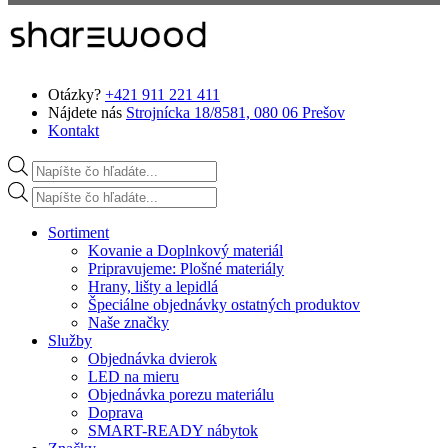
Preskočiť na hlavný obsah
Otázky?
+421 911 221 411
Nájdete nás
Strojnícka 18/8581, 080 06 Prešov
Kontakt
Products search
Products search
Sortiment
Kovanie a Doplnkový materiál
Pripravujeme: Plošné materiály
Hrany, lišty a lepidlá
Špeciálne objednávky ostatných produktov
Naše značky
Služby
Objednávka dvierok
LED na mieru
Objednávka porezu materiálu
Doprava
SMART-READY nábytok