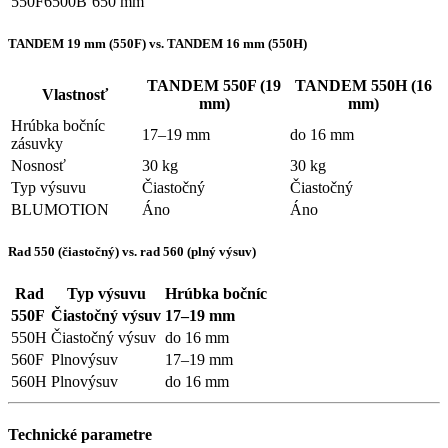
550F6500B
650 mm
TANDEM 19 mm (550F) vs. TANDEM 16 mm (550H)
TANDEM 550F (19
TANDEM 550H (16
Vlastnosť
mm)
mm)
Hrúbka bočníc
17–19 mm
do 16 mm
zásuvky
Nosnosť
30 kg
30 kg
Typ výsuvu
Čiastočný
Čiastočný
BLUMOTION
Áno
Áno
Rad 550 (čiastočný) vs. rad 560 (plný výsuv)
Rad
Typ výsuvu
Hrúbka bočníc
550F
Čiastočný výsuv
17–19 mm
550H
Čiastočný výsuv
do 16 mm
560F
Plnovýsuv
17–19 mm
560H
Plnovýsuv
do 16 mm
Technické parametre