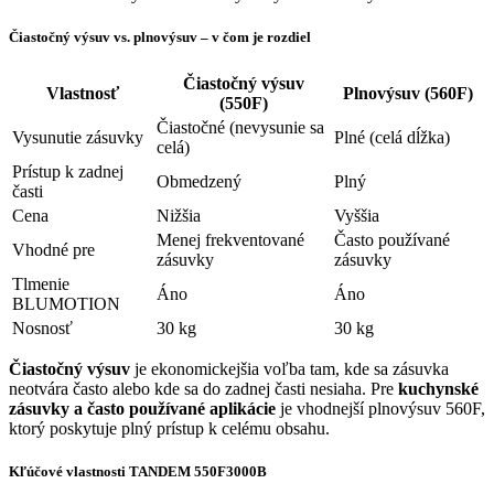
Čiastočný výsuv vs. plnovýsuv – v čom je rozdiel
Čiastočný výsuv
Vlastnosť
Plnovýsuv (560F)
(550F)
Čiastočné (nevysunie sa
Vysunutie zásuvky
Plné (celá dĺžka)
celá)
Prístup k zadnej
Obmedzený
Plný
časti
Cena
Nižšia
Vyššia
Menej frekventované
Často používané
Vhodné pre
zásuvky
zásuvky
Tlmenie
Áno
Áno
BLUMOTION
Nosnosť
30 kg
30 kg
Čiastočný výsuv
je ekonomickejšia voľba tam, kde sa zásuvka
neotvára často alebo kde sa do zadnej časti nesiaha. Pre
kuchynské
zásuvky a často používané aplikácie
je vhodnejší plnovýsuv 560F,
ktorý poskytuje plný prístup k celému obsahu.
Kľúčové vlastnosti TANDEM 550F3000B