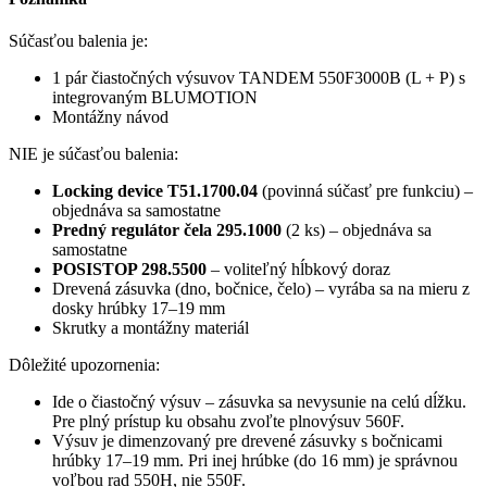
Súčasťou balenia je:
1 pár čiastočných výsuvov TANDEM 550F3000B (L + P) s
integrovaným BLUMOTION
Montážny návod
NIE je súčasťou balenia:
Locking device T51.1700.04
(povinná súčasť pre funkciu) –
objednáva sa samostatne
Predný regulátor čela 295.1000
(2 ks) – objednáva sa
samostatne
POSISTOP 298.5500
– voliteľný hĺbkový doraz
Drevená zásuvka (dno, bočnice, čelo) – vyrába sa na mieru z
dosky hrúbky 17–19 mm
Skrutky a montážny materiál
Dôležité upozornenia:
Ide o čiastočný výsuv – zásuvka sa nevysunie na celú dĺžku.
Pre plný prístup ku obsahu zvoľte plnovýsuv 560F.
Výsuv je dimenzovaný pre drevené zásuvky s bočnicami
hrúbky 17–19 mm. Pri inej hrúbke (do 16 mm) je správnou
voľbou rad 550H, nie 550F.