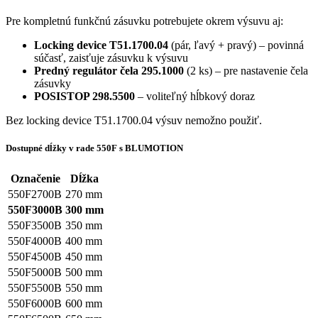
Pre kompletnú funkčnú zásuvku potrebujete okrem výsuvu aj:
Locking device T51.1700.04
(pár, ľavý + pravý) – povinná
súčasť, zaisťuje zásuvku k výsuvu
Predný regulátor čela 295.1000
(2 ks) – pre nastavenie čela
zásuvky
POSISTOP 298.5500
– voliteľný hĺbkový doraz
Bez locking device T51.1700.04 výsuv nemožno použiť.
Dostupné dĺžky v rade 550F s BLUMOTION
Označenie
Dĺžka
550F2700B
270 mm
550F3000B
300 mm
550F3500B
350 mm
550F4000B
400 mm
550F4500B
450 mm
550F5000B
500 mm
550F5500B
550 mm
550F6000B
600 mm