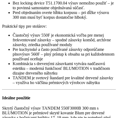
Bez locking device T51.1700.04 výsuv nemožno použiť – je
to povinná samostatne objednávaná súčasť.
Pred objednaním overte hĺbku korpusu – pri dĺžke výsuvu
300 mm musí byť korpus dostatočne hlboký.
Praktické tipy pre stolárov:
Čiastočný výsuv 550F je ekonomická voľba pre menej
frekventované zásuvky – spodné zásuvky komôd, archívne
zásuvky, zriedka používané moduly
Pre kuchynské a často používané zásuvky odporúčame
plnovýsuv 560F – plný prístup k obsahu sa pri každodennom
používaní oceňuje
Kombinácia s drevenými zásuvkami vytvára nadčasovú
estetiku – moderná funkčnosť BLUMOTION v tradičnom
dizajne dreveného nábytku
TANDEM je svetový štandard pre kvalitné drevené zásuvky
– využíva ho väčšina prémiových výrobcov nábytku
Ideálne použitie
Skrytý čiastočný výsuv TANDEM 550F3000B 300 mm s
BLUMOTION je prémiové skryté kovanie Blum pre drevené
zásuvky s bočnicami hrúbky 17–19 mm, kde nie je potrebný plný