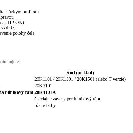
ita s úzkym profilom
úpravou
u aj TIP-ON)
u skrinky
avenie polohy čela
trebujete:
Kód (príklad)
20K1101 / 20K1301 / 20K1501 (alebo T verzie)
u
20K5101
na hliníkový rám
20K4101A
špeciálne závesy pre hliníkový rám
rôzne farby