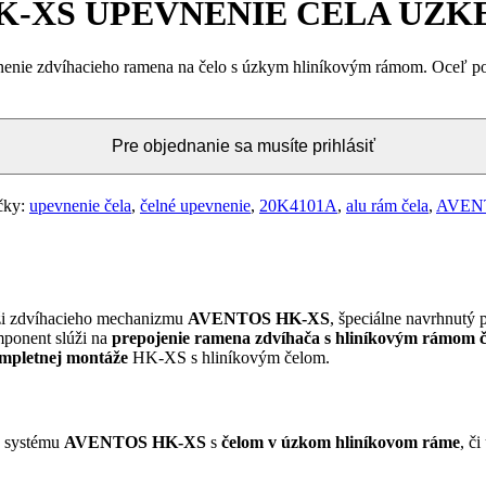
HK-XS UPEVNENIE ČELA ÚZK
zdvíhacieho ramena na čelo s úzkym hliníkovým rámom. Oceľ ponik
Pre objednanie sa musíte prihlásiť
čky:
upevnenie čela
,
čelné upevnenie
,
20K4101A
,
alu rám čela
,
AVEN
i zdvíhacieho mechanizmu
AVENTOS HK-XS
, špeciálne navrhnutý 
mponent slúži na
prepojenie ramena zdvíhača s hliníkovým rámom č
mpletnej montáže
HK-XS s hliníkovým čelom.
o systému
AVENTOS HK-XS
s
čelom v úzkom hliníkovom ráme
, či