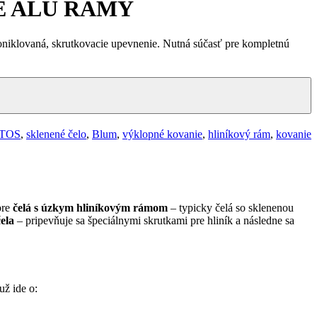
E ALU RÁMY
lovaná, skrutkovacie upevnenie. Nutná súčasť pre kompletnú
TOS
,
sklenené čelo
,
Blum
,
výklopné kovanie
,
hliníkový rám
,
kovanie
pre
čelá s úzkym hliníkovým rámom
– typicky čelá so sklenenou
ela
– pripevňuje sa špeciálnymi skrutkami pre hliník a následne sa
 už ide o: