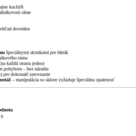
ajne kuchýň
 hliníkovom ráme
ohľad dovnútra
ámu
špeciálnymi skrutkami pre hliník
iníkového rámu
(na každú stranu jedno)
m pohybom – bez náradia
n) pre dokonalé zarovnanie
ontáž
– manipulácia so sklom vyžaduje špeciálnu opatrnosť
dnota
XS