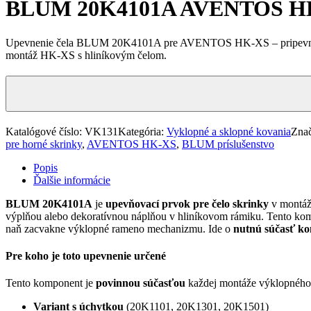
BLUM 20K4101A AVENTOS 
Upevnenie čela BLUM 20K4101A pre AVENTOS HK-XS – pripevnenie 
montáž HK-XS s hliníkovým čelom.
Katalógové číslo:
VK131
Kategória:
Vyklopné a sklopné kovania
Zna
pre horné skrinky
,
AVENTOS HK-XS
,
BLUM príslušenstvo
Popis
Ďalšie informácie
BLUM 20K4101A
je
upevňovací prvok pre čelo skrinky
v montáž
výplňou alebo dekoratívnou náplňou v hliníkovom rámiku. Tento ko
naň zacvakne výklopné rameno mechanizmu. Ide o
nutnú súčasť ko
Pre koho je toto upevnenie určené
Tento komponent je
povinnou súčasťou
každej montáže výklopnéh
Variant s úchytkou
(20K1101, 20K1301, 20K1501)