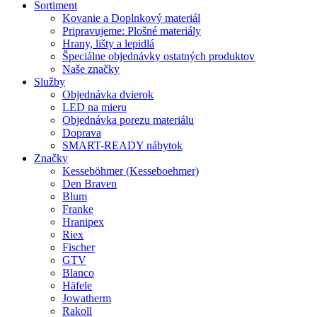
Sortiment
Kovanie a Doplnkový materiál
Pripravujeme: Plošné materiály
Hrany, lišty a lepidlá
Špeciálne objednávky ostatných produktov
Naše značky
Služby
Objednávka dvierok
LED na mieru
Objednávka porezu materiálu
Doprava
SMART-READY nábytok
Značky
Kesseböhmer (Kesseboehmer)
Den Braven
Blum
Franke
Hranipex
Riex
Fischer
GTV
Blanco
Häfele
Jowatherm
Rakoll