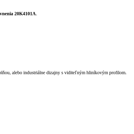
evnenia 20K4101A
.
lňou, alebo industriálne dizajny s viditeľným hliníkovým profilom.