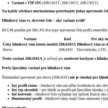
Variant s TIP-ON
(20K1101T, 20K1301T, 20K1501T)
Na každý zdvíhací mechanizmus potrebujete jedno upevnenie čel
Hliníkový rám vs. drevené čelo – aký variant zvoliť
BLUM ponúka pre HK-XS dva typy upevnenia čela podľa materiálu 
Variant
Kód
Pre aký ma
Úzky hliníkový rám (tento model)
20K4101A
Hliníkový rám so 
Drevo
20K4101
Drevotrieska, LTD,
Tento variant 20K4101A
je určený pre
moderné kuchyne s hliník
Prečo špeciálny variant pre hliníkový rám
Štandardné upevnenie pre drevo (20K4101)
nie je vhodné pre hlin
Iný profil rámu
– hliníkový rám má užšiu konštrukciu ako dre
Iný typ skrutiek
– pre hliník sa používajú špeciálne skrutky s
Iné kotvenie
– hliníkové čelo vyžaduje iný spôsob fixácie ako
Hmotnostný profil
– hliníkové rámy majú často sklenenú výpl
Hlavné výhody