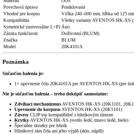
Materiál
Oceľ
Povrchová úprava
Poniklovaná
Vhodné pre korpus
Výška 240–600 mm, hĺbka od 125 m
Kompatibilita
Všetky varianty AVENTOS HK-XS (2
Symetrické (univerzálne L+P)
Áno
Záruka funkčnosti
Doživotná (BLUM)
Značka
BLUM
Model
20K4101A
Poznámka
Súčasťou balenia je:
1× upevnenie čela 20K4101A pre AVENTOS HK-XS (pre úzky
Nie je súčasťou balenia – treba dokúpiť samostatne:
Zdvíhací mechanizmus
AVENTOS HK-XS (20K1101, 20K1301
Upevnenie do korpusu
AVENTOS HK-XS (20K5101)
Závesy
CLIP top kompatibilné s hliníkovým rámom
Krytky
AVENTOS HK-XS (svetlo šedé, tmavo šedé, biele)
Špeciálne skrutky pre hliník
Hliníkový rám čela ani jeho výplň (sklo, náplň)