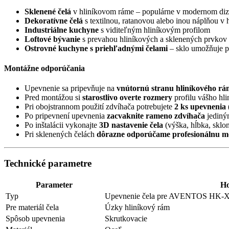
Sklenené čelá
v hliníkovom ráme – populárne v modernom diz
Dekoratívne čelá
s textilnou, ratanovou alebo inou náplňou v
Industriálne kuchyne
s viditeľným hliníkovým profilom
Loftové bývanie
s prevahou hliníkových a sklenených prvkov
Ostrovné kuchyne s priehľadnými čelami
– sklo umožňuje p
Montážne odporúčania
Upevnenie sa pripevňuje na
vnútornú stranu hliníkového r
Pred montážou si
starostlivo overte rozmery
profilu vášho hl
Pri obojstrannom použití zdvíhača potrebujete
2 ks upevnenia
Po pripevnení upevnenia
zacvaknite rameno zdvíhača
jediný
Po inštalácii vykonajte
3D nastavenie čela
(výška, hĺbka, sklo
Pri sklenených čelách
dôrazne odporúčame profesionálnu m
Technické parametre
Parameter
Ho
Typ
Upevnenie čela pre AVENTOS HK-
Pre materiál čela
Úzky hliníkový rám
Spôsob upevnenia
Skrutkovacie