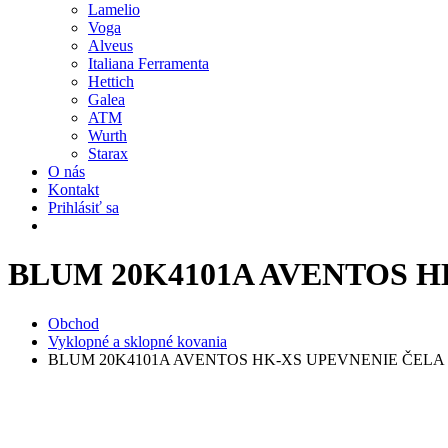
Lamelio
Voga
Alveus
Italiana Ferramenta
Hettich
Galea
ATM
Wurth
Starax
O nás
Kontakt
Prihlásiť sa
BLUM 20K4101A AVENTOS 
Obchod
Vyklopné a sklopné kovania
BLUM 20K4101A AVENTOS HK-XS UPEVNENIE ČEL