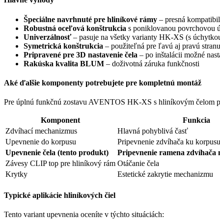
Špeciálne navrhnuté pre hliníkové rámy
– presná kompatibil
Robustná oceľová konštrukcia
s poniklovanou povrchovou 
Univerzálnosť
– pasuje na všetky varianty HK-XS (s úchytko
Symetrická konštrukcia
– použiteľná pre ľavú aj pravú stran
Pripravené pre 3D nastavenie čela
– po inštalácii možné nast
Rakúska kvalita BLUM
– doživotná záruka funkčnosti
Aké ďalšie komponenty potrebujete pre kompletnú montáž
Pre úplnú funkčnú zostavu AVENTOS HK-XS s hliníkovým čelom po
Komponent
Funkcia
Zdvíhací mechanizmus
Hlavná pohyblivá časť
Upevnenie do korpusu
Pripevnenie zdvíhača ku korpus
Upevnenie čela (tento produkt)
Pripevnenie ramena zdvíhača 
Závesy CLIP top pre hliníkový rám
Otáčanie čela
Krytky
Estetické zakrytie mechanizmu
Typické aplikácie hliníkových čiel
Tento variant upevnenia oceníte v týchto situáciách: