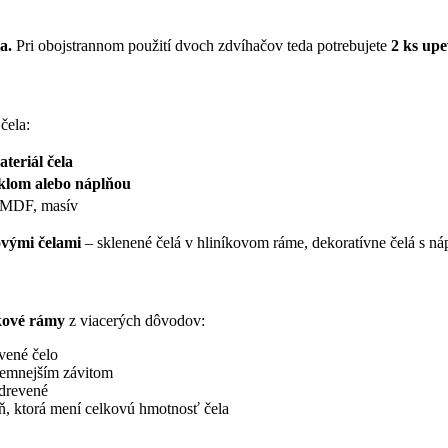
a.
Pri obojstrannom použití dvoch zdvíhačov teda potrebujete
2 ks up
čela:
teriál čela
sklom alebo náplňou
 MDF, masív
ovými čelami
– sklenené čelá v hliníkovom ráme, dekoratívne čelá s náp
íkové rámy
z viacerých dôvodov:
vené čelo
 jemnejším závitom
 drevené
ň, ktorá mení celkovú hmotnosť čela