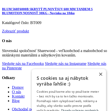
BLUM 560F6000B SKRYTÝ PLNOVÝSUV 600 MM TANDEM S
BLUMOTION NOSNOSŤ 30KG - Novinka na 18tku
Katalógové čislo: BT009
Zobraziť produkt
O nás
Slovenská spoločnosť Sharewood - veľkoobchod a maloobchod so
stolárskymi materiálmi a nábytkovým kovaním.
Sledujte nás na Facebooku
Sledujte nás na Instagrame
Sledujte nás
na Pintereste
×
S cookies sa aj nábytok
Odkazy
vyrába ľahšie :)
Domov
Cookies používame ako vy používate meter
O nás
– bez nich by sa to len ťažko montovalo.
Kontakt
Blog
Pomáhajú nám vylepšovať web, reklamy a
služby, aby všetko sadlo presne podľa
Obchodné podmienky
vašich predstáv.
Zásady ochrany osobných