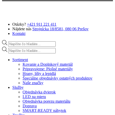
Preskočiť na hlavný obsah
Otázky?
+421 911 221 411
Nájdete nás
Strojnícka 18/8581, 080 06 Prešov
Kontakt
Products search
Products search
Sortiment
Kovanie a Doplnkový materiál
Pripravujeme: Plošné materiály
Hrany, lišty a lepidlá
Špeciálne objednávky ostatných produktov
Naše značky
Služby
Objednávka dvierok
LED na mieru
Objednávka porezu materiálu
Doprava
SMART-READY nábytok