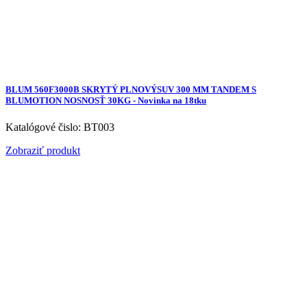
BLUM 560F3000B SKRYTÝ PLNOVÝSUV 300 MM TANDEM S
BLUMOTION NOSNOSŤ 30KG - Novinka na 18tku
Katalógové čislo: BT003
Zobraziť produkt