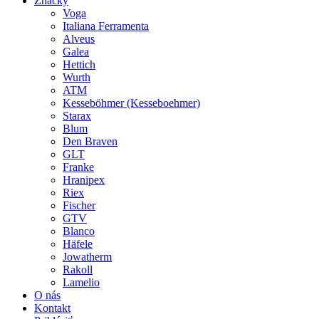
Značky
Voga
Italiana Ferramenta
Alveus
Galea
Hettich
Wurth
ATM
Kesseböhmer (Kesseboehmer)
Starax
Blum
Den Braven
GLT
Franke
Hranipex
Riex
Fischer
GTV
Blanco
Häfele
Jowatherm
Rakoll
Lamelio
O nás
Kontakt