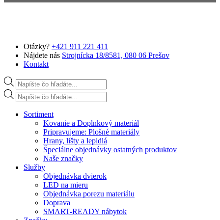
Preskočiť na hlavný obsah
Otázky?
+421 911 221 411
Nájdete nás
Strojnícka 18/8581, 080 06 Prešov
Kontakt
Products search
Products search
Sortiment
Kovanie a Doplnkový materiál
Pripravujeme: Plošné materiály
Hrany, lišty a lepidlá
Špeciálne objednávky ostatných produktov
Naše značky
Služby
Objednávka dvierok
LED na mieru
Objednávka porezu materiálu
Doprava
SMART-READY nábytok