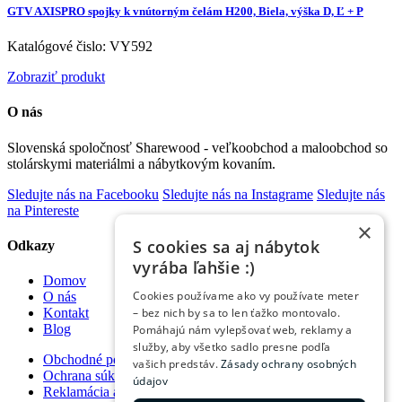
GTV AXISPRO spojky k vnútorným čelám H200, Biela, výška D, Ľ + P
Katalógové čislo: VY592
Zobraziť produkt
O nás
Slovenská spoločnosť Sharewood - veľkoobchod a maloobchod so
stolárskymi materiálmi a nábytkovým kovaním.
Sledujte nás na Facebooku
Sledujte nás na Instagrame
Sledujte nás
na Pintereste
×
S cookies sa aj nábytok
Odkazy
vyrába ľahšie :)
Domov
Cookies používame ako vy používate meter
O nás
– bez nich by sa to len ťažko montovalo.
Kontakt
Blog
Pomáhajú nám vylepšovať web, reklamy a
služby, aby všetko sadlo presne podľa
Obchodné podmienky
vašich predstáv.
Zásady ochrany osobných
Ochrana súkromia
údajov
Reklamácia a vrátenie tovaru