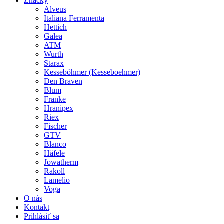
Značky
Alveus
Italiana Ferramenta
Hettich
Galea
ATM
Wurth
Starax
Kesseböhmer (Kesseboehmer)
Den Braven
Blum
Franke
Hranipex
Riex
Fischer
GTV
Blanco
Häfele
Jowatherm
Rakoll
Lamelio
Voga
O nás
Kontakt
Prihlásiť sa