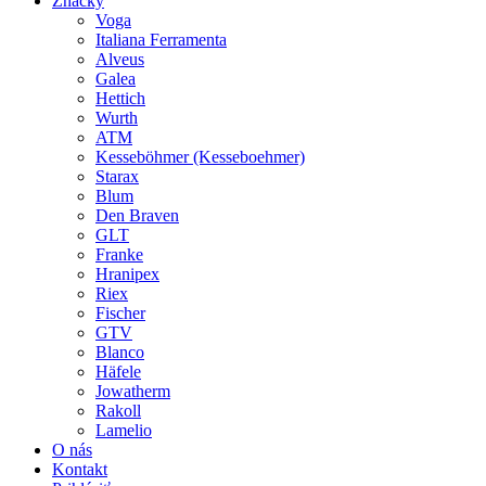
Značky
Voga
Italiana Ferramenta
Alveus
Galea
Hettich
Wurth
ATM
Kesseböhmer (Kesseboehmer)
Starax
Blum
Den Braven
GLT
Franke
Hranipex
Riex
Fischer
GTV
Blanco
Häfele
Jowatherm
Rakoll
Lamelio
O nás
Kontakt