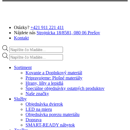
Preskočiť na hlavný obsah
Otázky?
+421 911 221 411
Nájdete nás
Strojnícka 18/8581, 080 06 Prešov
Kontakt
Products search
Products search
Sortiment
Kovanie a Doplnkový materiál
Pripravujeme: Plošné materiály
Hrany, lišty a lepidlá
Špeciálne objednávky ostatných produktov
Naše značky
Služby
Objednávka dvierok
LED na mieru
Objednávka porezu materiálu
Doprava
SMART-READY nábytok