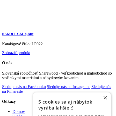
RAKOLL GXL 4, 5kg
Katalógové čislo: LP022
Zobraziť produkt
O nás
Slovenská spoločnosť Sharewood - veľkoobchod a maloobchod so
stolárskymi materiálmi a nábytkovým kovaním.
Sledujte nás na Facebooku
Sledujte nás na Instagrame
Sledujte nás
na Pintereste
×
S cookies sa aj nábytok
Odkazy
vyrába ľahšie :)
Domov
Cookies používame ako vy používate meter