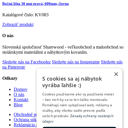
Bočná lišta 38 mm pravá, 600mm, čierna
Katalógové čislo: KV083
Zobraziť produkt
O nás
Slovenská spoločnosť Sharewood - veľkoobchod a maloobchod so
stolárskymi materiálmi a nábytkovým kovaním.
Sledujte nás na Facebooku
Sledujte nás na Instagrame
Sledujte nás
na Pintereste
×
S cookies sa aj nábytok
Odkazy
vyrába ľahšie :)
Domov
Cookies používame ako vy používate meter
O nás
– bez nich by sa to len ťažko montovalo.
Kontakt
Blog
Pomáhajú nám vylepšovať web, reklamy a
služby, aby všetko sadlo presne podľa
Obchodné podmienky
vašich predstáv.
Zásady ochrany osobných
Ochrana súkromia
údajov
Reklamácia a vrátenie tovaru