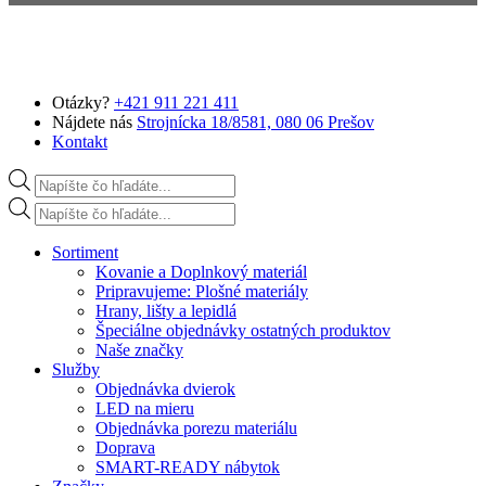
Preskočiť na hlavný obsah
Otázky?
+421 911 221 411
Nájdete nás
Strojnícka 18/8581, 080 06 Prešov
Kontakt
Products search
Products search
Sortiment
Kovanie a Doplnkový materiál
Pripravujeme: Plošné materiály
Hrany, lišty a lepidlá
Špeciálne objednávky ostatných produktov
Naše značky
Služby
Objednávka dvierok
LED na mieru
Objednávka porezu materiálu
Doprava
SMART-READY nábytok