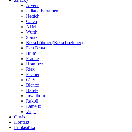
Značky
Alveus
Italiana Ferramenta
Hettich
Galea
ATM
Wurth
Starax
Kesseböhmer (Kesseboehmer)
Den Braven
Blum
Franke
Hranipex
Riex
Fischer
GTV
Blanco
Häfele
Jowatherm
Rakoll
Lamelio
Voga
O nás
Kontakt
Prihlásiť sa