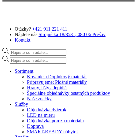
Preskočiť na hlavný obsah
Otázky?
+421 911 221 411
Nájdete nás
Strojnícka 18/8581, 080 06 Prešov
Kontakt
Products search
Products search
Sortiment
Kovanie a Doplnkový materiál
Pripravujeme: Plošné materiály
Hrany, lišty a lepidlá
Špeciálne objednávky ostatných produktov
Naše značky
Služby
Objednávka dvierok
LED na mieru
Objednávka porezu materiálu
Doprava
SMART-READY nábytok