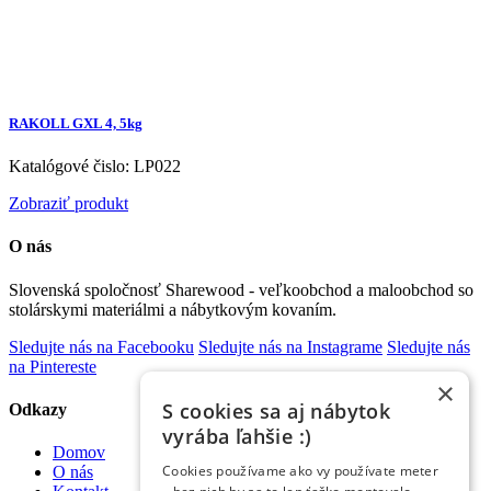
RAKOLL GXL 4, 5kg
Katalógové čislo: LP022
Zobraziť produkt
O nás
Slovenská spoločnosť Sharewood - veľkoobchod a maloobchod so
stolárskymi materiálmi a nábytkovým kovaním.
Sledujte nás na Facebooku
Sledujte nás na Instagrame
Sledujte nás
na Pintereste
×
S cookies sa aj nábytok
Odkazy
vyrába ľahšie :)
Domov
Cookies používame ako vy používate meter
O nás