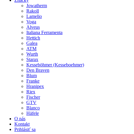
Značky
Jowatherm
Rakoll
Lamelio
Voga
Alveus
Italiana Ferramenta
Hettich
Galea
ATM
Wurth
Starax
Kesseböhmer (Kesseboehmer)
Den Braven
Blum
Franke
Hranipex
Riex
Fischer
GTV
Blanco
Häfele
O nás
Kontakt
Prihlásiť sa