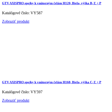
GTV AXISPRO spojky k vnútorným čelám H120, Biela, výška B, Ľ + P
Katalógové čislo: VY587
Zobraziť produkt
GTV AXISPRO spojky k vnútorným čelám H168, Biela, výška C, Ľ + P
Katalógové čislo: VY597
Zobraziť produkt