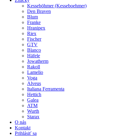
Značky
Kesseböhmer (Kesseboehmer)
Den Braven
Blum
Franke
Hranipex
Riex
Fischer
GTV
Blanco
Häfele
Jowatherm
Rakoll
Lamelio
Voga
Alveus
Italiana Ferramenta
Hettich
Galea
ATM
Wurth
Starax
O nás
Kontakt
Prihlásiť sa