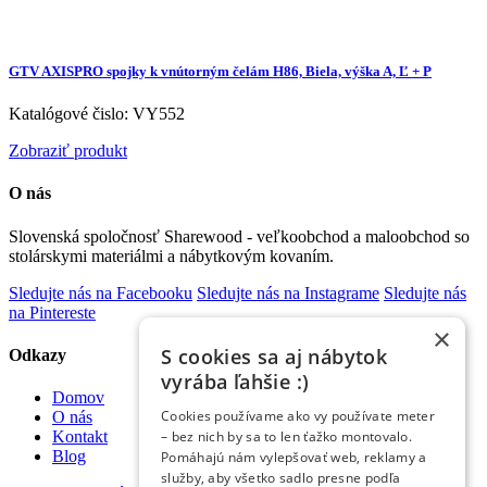
GTV AXISPRO spojky k vnútorným čelám H86, Biela, výška A, Ľ + P
Katalógové čislo: VY552
Zobraziť produkt
O nás
Slovenská spoločnosť Sharewood - veľkoobchod a maloobchod so
stolárskymi materiálmi a nábytkovým kovaním.
Sledujte nás na Facebooku
Sledujte nás na Instagrame
Sledujte nás
na Pintereste
×
S cookies sa aj nábytok
Odkazy
vyrába ľahšie :)
Domov
Cookies používame ako vy používate meter
O nás
– bez nich by sa to len ťažko montovalo.
Kontakt
Blog
Pomáhajú nám vylepšovať web, reklamy a
služby, aby všetko sadlo presne podľa