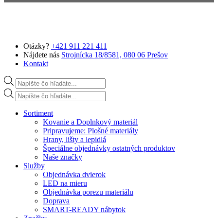
Preskočiť na hlavný obsah
Otázky?
+421 911 221 411
Nájdete nás
Strojnícka 18/8581, 080 06 Prešov
Kontakt
Products search
Products search
Sortiment
Kovanie a Doplnkový materiál
Pripravujeme: Plošné materiály
Hrany, lišty a lepidlá
Špeciálne objednávky ostatných produktov
Naše značky
Služby
Objednávka dvierok
LED na mieru
Objednávka porezu materiálu
Doprava
SMART-READY nábytok