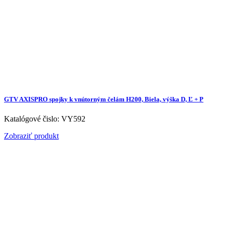
GTV AXISPRO spojky k vnútorným čelám H200, Biela, výška D, Ľ + P
Katalógové čislo: VY592
Zobraziť produkt