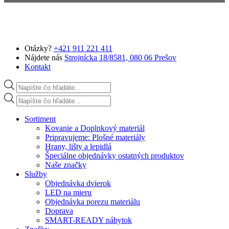
Preskočiť na hlavný obsah
Otázky?
+421 911 221 411
Nájdete nás
Strojnícka 18/8581, 080 06 Prešov
Kontakt
Products search
Products search
Sortiment
Kovanie a Doplnkový materiál
Pripravujeme: Plošné materiály
Hrany, lišty a lepidlá
Špeciálne objednávky ostatných produktov
Naše značky
Služby
Objednávka dvierok
LED na mieru
Objednávka porezu materiálu
Doprava
SMART-READY nábytok