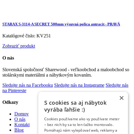
STARAX S-3114-A SECRET 500mm výsuvná polica antracit - PRAVÁ
Katalógové čislo: KV251
Zobraziť produkt
O nás
Slovenská spoločnosť Sharewood - veľkoobchod a maloobchod so
stolárskymi materiálmi a nábytkovým kovaním.
Sledujte nás na Facebooku
Sledujte nás na Instagrame
Sledujte nás
na Pintereste
×
S cookies sa aj nábytok
Odkazy
vyrába ľahšie :)
Domov
Cookies používame ako vy používate meter
O nás
– bez nich by sa to len ťažko montovalo.
Kontakt
Blog
Pomáhajú nám vylepšovať web, reklamy a