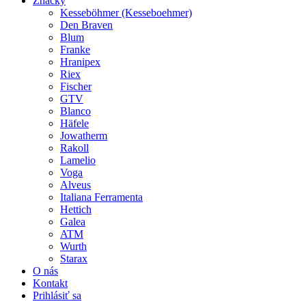
Značky
Kesseböhmer (Kesseboehmer)
Den Braven
Blum
Franke
Hranipex
Riex
Fischer
GTV
Blanco
Häfele
Jowatherm
Rakoll
Lamelio
Voga
Alveus
Italiana Ferramenta
Hettich
Galea
ATM
Wurth
Starax
O nás
Kontakt
Prihlásiť sa