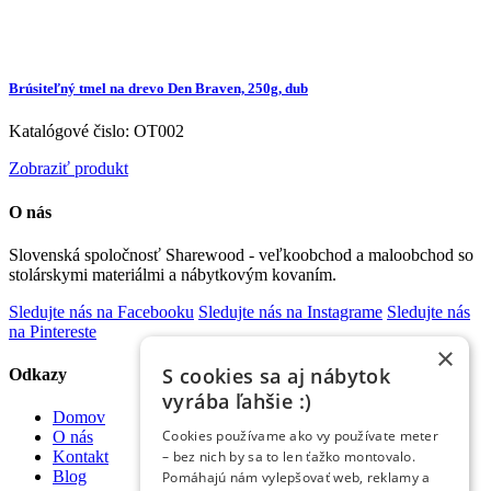
Brúsiteľný tmel na drevo Den Braven, 250g, dub
Katalógové čislo: OT002
Zobraziť produkt
O nás
Slovenská spoločnosť Sharewood - veľkoobchod a maloobchod so
stolárskymi materiálmi a nábytkovým kovaním.
Sledujte nás na Facebooku
Sledujte nás na Instagrame
Sledujte nás
na Pintereste
×
S cookies sa aj nábytok
Odkazy
vyrába ľahšie :)
Domov
Cookies používame ako vy používate meter
O nás
– bez nich by sa to len ťažko montovalo.
Kontakt
Blog
Pomáhajú nám vylepšovať web, reklamy a