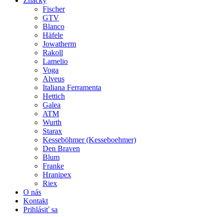
Značky
Fischer
GTV
Blanco
Häfele
Jowatherm
Rakoll
Lamelio
Voga
Alveus
Italiana Ferramenta
Hettich
Galea
ATM
Wurth
Starax
Kesseböhmer (Kesseboehmer)
Den Braven
Blum
Franke
Hranipex
Riex
O nás
Kontakt
Prihlásiť sa