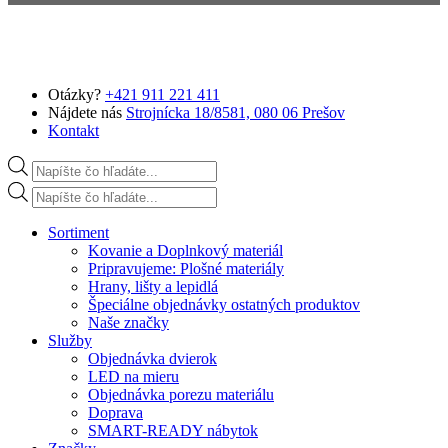
Preskočiť na hlavný obsah
Otázky?
+421 911 221 411
Nájdete nás
Strojnícka 18/8581, 080 06 Prešov
Kontakt
Products search
Products search
Sortiment
Kovanie a Doplnkový materiál
Pripravujeme: Plošné materiály
Hrany, lišty a lepidlá
Špeciálne objednávky ostatných produktov
Naše značky
Služby
Objednávka dvierok
LED na mieru
Objednávka porezu materiálu
Doprava
SMART-READY nábytok