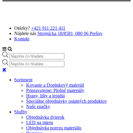
Preskočiť na hlavný obsah
Otázky?
+421 911 221 411
Nájdete nás
Strojnícka 18/8581, 080 06 Prešov
Kontakt
Products search
Products search
Sortiment
Kovanie a Doplnkový materiál
Pripravujeme: Plošné materiály
Hrany, lišty a lepidlá
Špeciálne objednávky ostatných produktov
Naše značky
Služby
Objednávka dvierok
LED na mieru
Objednávka porezu materiálu