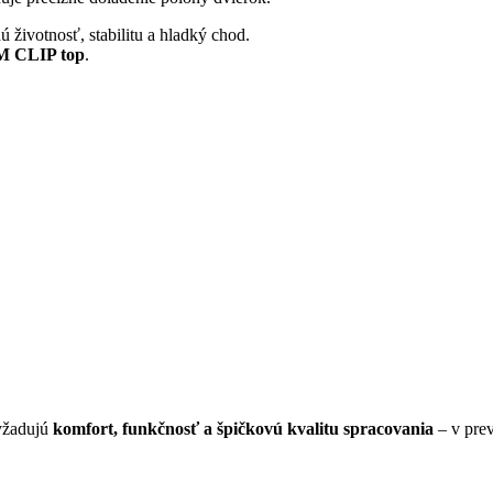
hú životnosť, stabilitu a hladký chod.
M CLIP top
.
vyžadujú
komfort, funkčnosť a špičkovú kvalitu spracovania
– v pre