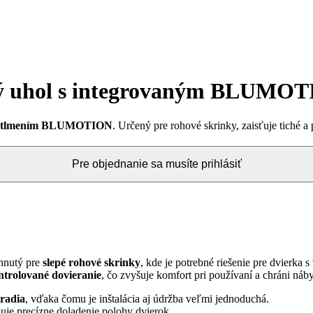
pý uhol s integrovaným BLUMO
m tlmením BLUMOTION
. Určený pre rohové skrinky, zaisťuje tiché 
Pre objednanie sa musíte prihlásiť
rhnutý pre
slepé rohové skrinky
, kde je potrebné riešenie pre dvierka 
ontrolované dovieranie
, čo zvyšuje komfort pri používaní a chráni náb
radia
, vďaka čomu je inštalácia aj údržba veľmi jednoduchá.
uje precízne doladenie polohy dvierok.