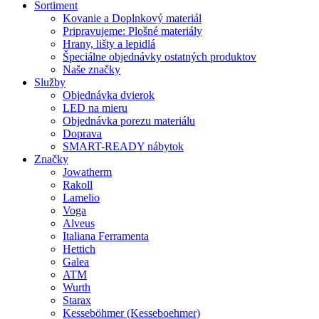
Sortiment
Kovanie a Doplnkový materiál
Pripravujeme: Plošné materiály
Hrany, lišty a lepidlá
Špeciálne objednávky ostatných produktov
Naše značky
Služby
Objednávka dvierok
LED na mieru
Objednávka porezu materiálu
Doprava
SMART-READY nábytok
Značky
Jowatherm
Rakoll
Lamelio
Voga
Alveus
Italiana Ferramenta
Hettich
Galea
ATM
Wurth
Starax
Kesseböhmer (Kesseboehmer)