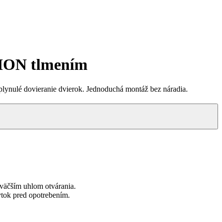
TION tlmením
a plynulé dovieranie dvierok. Jednoduchá montáž bez náradia.
s väčším uhlom otvárania.
ytok pred opotrebením.