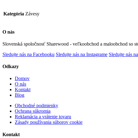
Kategória
Závesy
O nás
Slovenská spoločnosť Sharewood - veľkoobchod a maloobchod so st
Sledujte nás na Facebooku
Sledujte nás na Instagrame
Sledujte nás na
Odkazy
Domov
O nás
Kontakt
Blog
Obchodné podmienky
Ochrana súkromia
Reklamácia a vrátenie tovaru
Zásady používania súborov cookie
Kontakt