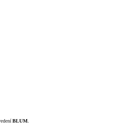
vedení
BLUM
.