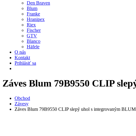
Den Braven
Blum
Franke
Hranipex
Riex
Fischer
GTV
Blanco
Häfele
O nás
Kontakt
Prihlásiť sa
Záves Blum 79B9550 CLIP sle
Obchod
Závesy
Záves Blum 79B9550 CLIP slepý uhol s integrovaným BLU