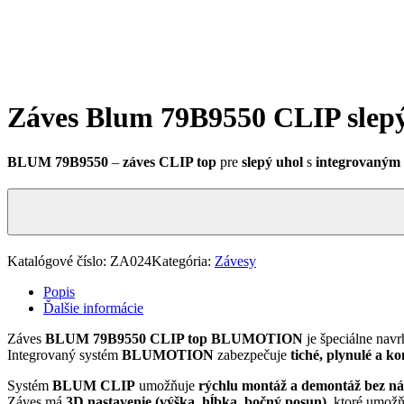
Záves Blum 79B9550 CLIP sle
BLUM 79B9550
–
záves CLIP top
pre
slepý uhol
s
integrovaný
Katalógové číslo:
ZA024
Kategória:
Závesy
Popis
Ďalšie informácie
Záves
BLUM 79B9550 CLIP top BLUMOTION
je špeciálne nav
Integrovaný systém
BLUMOTION
zabezpečuje
tiché, plynulé a k
Systém
BLUM CLIP
umožňuje
rýchlu montáž a demontáž bez ná
Záves má
3D nastavenie (výška, hĺbka, bočný posun)
, ktoré umožň