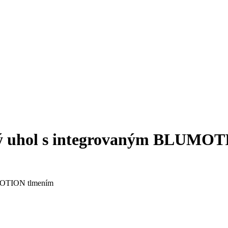
pý uhol s integrovaným BLUMO
MOTION tlmením