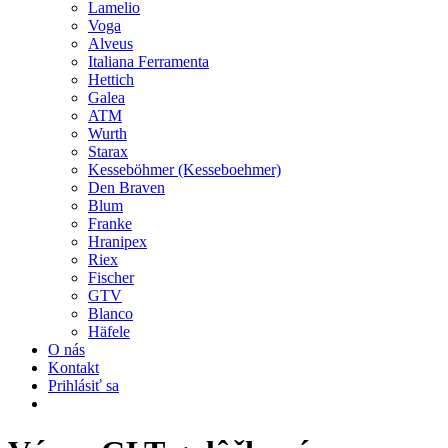
Lamelio
Voga
Alveus
Italiana Ferramenta
Hettich
Galea
ATM
Wurth
Starax
Kesseböhmer (Kesseboehmer)
Den Braven
Blum
Franke
Hranipex
Riex
Fischer
GTV
Blanco
Häfele
O nás
Kontakt
Prihlásiť sa