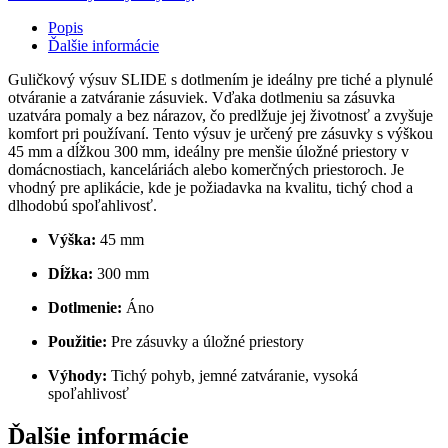
Popis
Ďalšie informácie
Guličkový výsuv SLIDE s dotlmením je ideálny pre tiché a plynulé
otváranie a zatváranie zásuviek. Vďaka dotlmeniu sa zásuvka
uzatvára pomaly a bez nárazov, čo predlžuje jej životnosť a zvyšuje
komfort pri používaní. Tento výsuv je určený pre zásuvky s výškou
45 mm a dĺžkou 300 mm, ideálny pre menšie úložné priestory v
domácnostiach, kanceláriách alebo komerčných priestoroch. Je
vhodný pre aplikácie, kde je požiadavka na kvalitu, tichý chod a
dlhodobú spoľahlivosť.
Výška:
45 mm
Dĺžka:
300 mm
Dotlmenie:
Áno
Použitie:
Pre zásuvky a úložné priestory
Výhody:
Tichý pohyb, jemné zatváranie, vysoká
spoľahlivosť
Ďalšie informácie