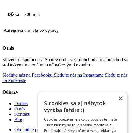
Dĺžka
300 mm
Kategória
Guličkové výsuvy
O nás
Slovenská spoločnosť Sharewood - veľkoobchod a maloobchod so
stolárskymi materiálmi a nábytkovým kovaním.
Sledujte nás na Facebooku
Sledujte nás na Instagrame
Sledujte nás
na Pintereste
Odkazy
×
S cookies sa aj nábytok
Domov
vyrába ľahšie :)
O nás
Kontakt
Cookies používame ako vy používate meter
Blog
– bez nich by sa to len ťažko montovalo.
Obchodné podmienky
Pomáhajú nám vylepšovať web, reklamy a