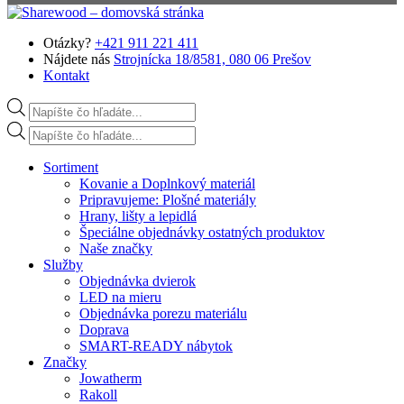
Preskočiť na hlavný obsah
Otázky?
+421 911 221 411
Nájdete nás
Strojnícka 18/8581, 080 06 Prešov
Kontakt
Products search
Products search
Sortiment
Kovanie a Doplnkový materiál
Pripravujeme: Plošné materiály
Hrany, lišty a lepidlá
Špeciálne objednávky ostatných produktov
Naše značky
Služby
Objednávka dvierok
LED na mieru
Objednávka porezu materiálu
Doprava
SMART-READY nábytok
Značky
Jowatherm
Rakoll