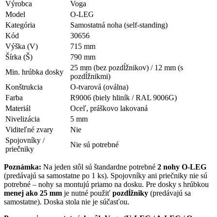
Výrobca
Voga
Model
O-LEG
Kategória
Samostatná noha (self-standing)
Kód
30656
Výška (V)
715 mm
Šírka (Š)
790 mm
25 mm (bez pozdĺžnikov) / 12 mm (s
Min. hrúbka dosky
pozdĺžnikmi)
Konštrukcia
O-tvarová (oválna)
Farba
R9006 (biely hliník / RAL 9006G)
Materiál
Oceľ, práškovo lakovaná
Nivelizácia
5 mm
Viditeľné zvary
Nie
Spojovníky /
Nie sú potrebné
priečniky
Poznámka:
Na jeden stôl sú štandardne potrebné
2 nohy O-LEG
(predávajú sa samostatne po 1 ks). Spojovníky ani priečniky nie sú
potrebné – nohy sa montujú priamo na dosku. Pre dosky s hrúbkou
menej ako 25 mm
je nutné použiť
pozdĺžniky
(predávajú sa
samostatne). Doska stola nie je súčasťou.