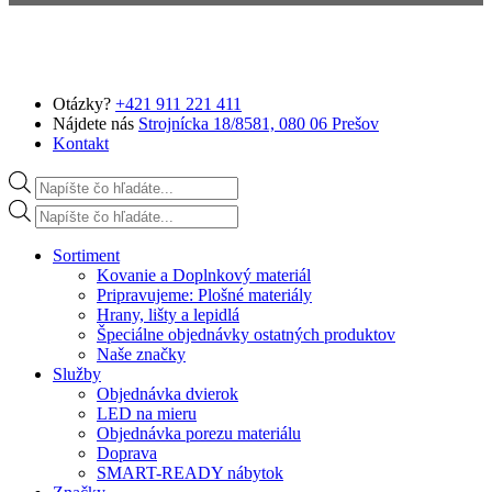
Preskočiť na hlavný obsah
Otázky?
+421 911 221 411
Nájdete nás
Strojnícka 18/8581, 080 06 Prešov
Kontakt
Products search
Products search
Sortiment
Kovanie a Doplnkový materiál
Pripravujeme: Plošné materiály
Hrany, lišty a lepidlá
Špeciálne objednávky ostatných produktov
Naše značky
Služby
Objednávka dvierok
LED na mieru
Objednávka porezu materiálu
Doprava
SMART-READY nábytok