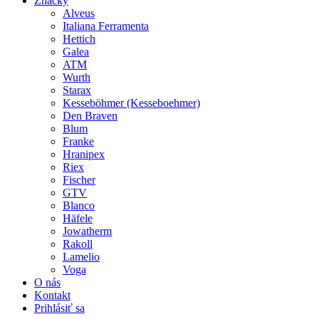
Značky
Alveus
Italiana Ferramenta
Hettich
Galea
ATM
Wurth
Starax
Kesseböhmer (Kesseboehmer)
Den Braven
Blum
Franke
Hranipex
Riex
Fischer
GTV
Blanco
Häfele
Jowatherm
Rakoll
Lamelio
Voga
O nás
Kontakt
Prihlásiť sa