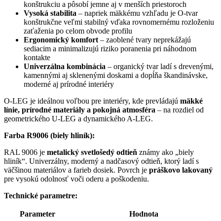
konštrukciu a pôsobí jemne aj v menších priestoroch
Vysoká stabilita
– napriek mäkkému vzhľadu je O-tvar
konštrukčne veľmi stabilný vďaka rovnomernému rozloženiu
zaťaženia po celom obvode profilu
Ergonomický komfort
– zaoblené tvary neprekážajú
sediacim a minimalizujú riziko poranenia pri náhodnom
kontakte
Univerzálna kombinácia
– organický tvar ladí s drevenými,
kamennými aj sklenenými doskami a dopĺňa škandinávske,
moderné aj prírodné interiéry
O-LEG je ideálnou voľbou pre interiéry, kde prevládajú
mäkké
línie, prírodné materiály a pokojná atmosféra
– na rozdiel od
geometrického U-LEG a dynamického A-LEG.
Farba R9006 (biely hliník):
RAL 9006 je
metalický svetlošedý odtieň
známy ako „biely
hliník“. Univerzálny, moderný a nadčasový odtieň, ktorý ladí s
väčšinou materiálov a farieb dosiek. Povrch je
práškovo lakovaný
pre vysokú odolnosť voči oderu a poškodeniu.
Technické parametre:
Parameter
Hodnota