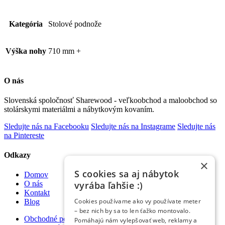
Kategória
Stolové podnože
Výška nohy
710 mm +
O nás
Slovenská spoločnosť Sharewood - veľkoobchod a maloobchod so
stolárskymi materiálmi a nábytkovým kovaním.
Sledujte nás na Facebooku
Sledujte nás na Instagrame
Sledujte nás
na Pintereste
Odkazy
×
S cookies sa aj nábytok
Domov
vyrába ľahšie :)
O nás
Kontakt
Cookies používame ako vy používate meter
Blog
– bez nich by sa to len ťažko montovalo.
Obchodné podmienky
Pomáhajú nám vylepšovať web, reklamy a