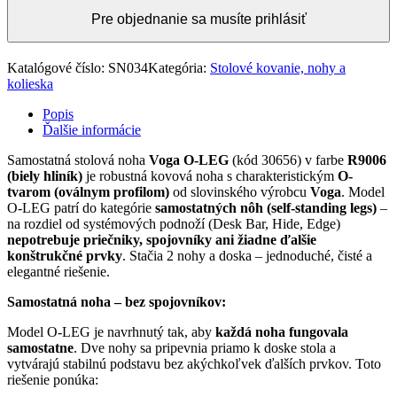
Pre objednanie sa musíte prihlásiť
Katalógové číslo:
SN034
Kategória:
Stolové kovanie, nohy a
kolieska
Popis
Ďalšie informácie
Samostatná stolová noha
Voga O-LEG
(kód 30656) v farbe
R9006
(biely hliník)
je robustná kovová noha s charakteristickým
O-
tvarom (oválnym profilom)
od slovinského výrobcu
Voga
. Model
O-LEG patrí do kategórie
samostatných nôh (self-standing legs)
–
na rozdiel od systémových podnoží (Desk Bar, Hide, Edge)
nepotrebuje priečniky, spojovníky ani žiadne ďalšie
konštrukčné prvky
. Stačia 2 nohy a doska – jednoduché, čisté a
elegantné riešenie.
Samostatná noha – bez spojovníkov:
Model O-LEG je navrhnutý tak, aby
každá noha fungovala
samostatne
. Dve nohy sa pripevnia priamo k doske stola a
vytvárajú stabilnú podstavu bez akýchkoľvek ďalších prvkov. Toto
riešenie ponúka: