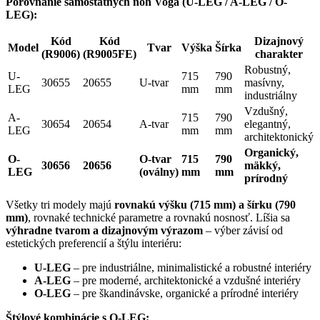
Porovnanie samostatných nôh Voga (U-LEG / A-LEG / O-
LEG):
Kód
Kód
Dizajnový
Model
Tvar
Výška
Šírka
(R9006)
(R9005FE)
charakter
Robustný,
U-
715
790
30655
20655
U-tvar
masívny,
LEG
mm
mm
industriálny
Vzdušný,
A-
715
790
30654
20654
A-tvar
elegantný,
LEG
mm
mm
architektonický
Organický,
O-
O-tvar
715
790
30656
20656
mäkký,
LEG
(oválny)
mm
mm
prírodný
Všetky tri modely majú
rovnakú výšku (715 mm) a šírku (790
mm)
, rovnaké technické parametre a rovnakú nosnosť. Líšia sa
výhradne tvarom a dizajnovým výrazom
– výber závisí od
estetických preferencií a štýlu interiéru:
U-LEG
– pre industriálne, minimalistické a robustné interiéry
A-LEG
– pre moderné, architektonické a vzdušné interiéry
O-LEG
– pre škandinávske, organické a prírodné interiéry
Štýlové kombinácie s O-LEG: