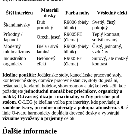
Materiál
Štýl interiéru
Farba nohy
Výsledný efekt
dosky
Dub
R9006 (biely
Svetlý, čistý,
Škandinávsky
prírodný
hliník)
pokojný
Prírodný /
R9005FE
Teplý kontrast,
Orech, jaseň
Japandi
(čierna)
sofistikovaný
Moderný
Biela / sivá
R9006 (biely
Čistý, jednotný,
minimalizmus
laminát
hliník)
vzdušný
Industriálno-
Betónový
R9005FE
Surový, ale mäkký
organický
efekt
(čierna)
kontrast
Ideálne použitie:
Jedálenské stoly, kancelárske pracovné stoly,
konferenčné stoly, domáce pracovné stanice, stoly do jedální,
reštaurácií, kaviarní, hotelov, showroomov a akýkoľvek stôl, kde
požadujete
jednoduchú montáž bez priečnikov
,
organický a
mäkký O-tvarový dizajn
a
maximálny voľný priestor pod
stolom
. O-LEG je ideálna voľba pre interiéry, kde prevládajú
zaoblené tvary, prírodné materiály a pokojná atmosféra
. Oblé
línie O-tvaru harmonicky dopĺňajú drevené dosky a vytvárajú
vizuálne vyvážený a príjemný
celok.
Ďalšie informácie