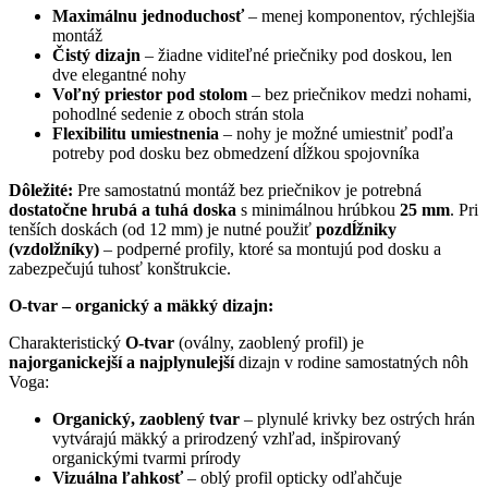
Maximálnu jednoduchosť
– menej komponentov, rýchlejšia
montáž
Čistý dizajn
– žiadne viditeľné priečniky pod doskou, len
dve elegantné nohy
Voľný priestor pod stolom
– bez priečnikov medzi nohami,
pohodlné sedenie z oboch strán stola
Flexibilitu umiestnenia
– nohy je možné umiestniť podľa
potreby pod dosku bez obmedzení dĺžkou spojovníka
Dôležité:
Pre samostatnú montáž bez priečnikov je potrebná
dostatočne hrubá a tuhá doska
s minimálnou hrúbkou
25 mm
. Pri
tenších doskách (od 12 mm) je nutné použiť
pozdĺžniky
(vzdolžníky)
– podperné profily, ktoré sa montujú pod dosku a
zabezpečujú tuhosť konštrukcie.
O-tvar – organický a mäkký dizajn:
Charakteristický
O-tvar
(oválny, zaoblený profil) je
najorganickejší a najplynulejší
dizajn v rodine samostatných nôh
Voga:
Organický, zaoblený tvar
– plynulé krivky bez ostrých hrán
vytvárajú mäkký a prirodzený vzhľad, inšpirovaný
organickými tvarmi prírody
Vizuálna ľahkosť
– oblý profil opticky odľahčuje