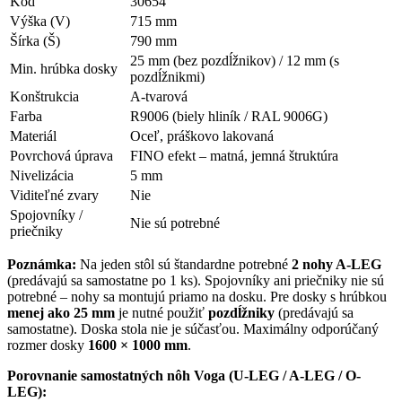
Kód
30654
Výška (V)
715 mm
Šírka (Š)
790 mm
25 mm (bez pozdĺžnikov) / 12 mm (s
Min. hrúbka dosky
pozdĺžnikmi)
Konštrukcia
A-tvarová
Farba
R9006 (biely hliník / RAL 9006G)
Materiál
Oceľ, práškovo lakovaná
Povrchová úprava
FINO efekt – matná, jemná štruktúra
Nivelizácia
5 mm
Viditeľné zvary
Nie
Spojovníky /
Nie sú potrebné
priečniky
Poznámka:
Na jeden stôl sú štandardne potrebné
2 nohy A-LEG
(predávajú sa samostatne po 1 ks). Spojovníky ani priečniky nie sú
potrebné – nohy sa montujú priamo na dosku. Pre dosky s hrúbkou
menej ako 25 mm
je nutné použiť
pozdĺžniky
(predávajú sa
samostatne). Doska stola nie je súčasťou. Maximálny odporúčaný
rozmer dosky
1600 × 1000 mm
.
Porovnanie samostatných nôh Voga (U-LEG / A-LEG / O-
LEG):