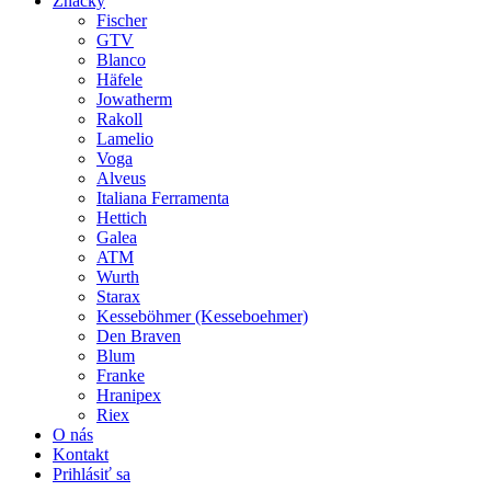
Značky
Fischer
GTV
Blanco
Häfele
Jowatherm
Rakoll
Lamelio
Voga
Alveus
Italiana Ferramenta
Hettich
Galea
ATM
Wurth
Starax
Kesseböhmer (Kesseboehmer)
Den Braven
Blum
Franke
Hranipex
Riex
O nás
Kontakt
Prihlásiť sa