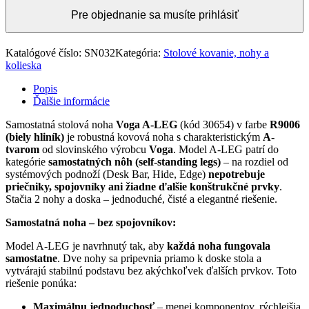
Pre objednanie sa musíte prihlásiť
Katalógové číslo:
SN032
Kategória:
Stolové kovanie, nohy a
kolieska
Popis
Ďalšie informácie
Samostatná stolová noha
Voga A-LEG
(kód 30654) v farbe
R9006
(biely hliník)
je robustná kovová noha s charakteristickým
A-
tvarom
od slovinského výrobcu
Voga
. Model A-LEG patrí do
kategórie
samostatných nôh (self-standing legs)
– na rozdiel od
systémových podnoží (Desk Bar, Hide, Edge)
nepotrebuje
priečniky, spojovníky ani žiadne ďalšie konštrukčné prvky
.
Stačia 2 nohy a doska – jednoduché, čisté a elegantné riešenie.
Samostatná noha – bez spojovníkov:
Model A-LEG je navrhnutý tak, aby
každá noha fungovala
samostatne
. Dve nohy sa pripevnia priamo k doske stola a
vytvárajú stabilnú podstavu bez akýchkoľvek ďalších prvkov. Toto
riešenie ponúka:
Maximálnu jednoduchosť
– menej komponentov, rýchlejšia