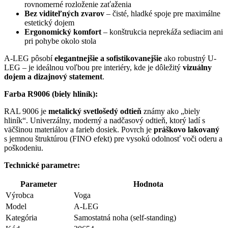
rovnomerné rozloženie zaťaženia
Bez viditeľných zvarov
– čisté, hladké spoje pre maximálne
estetický dojem
Ergonomický komfort
– konštrukcia neprekáža sediacim ani
pri pohybe okolo stola
A-LEG pôsobí
elegantnejšie a sofistikovanejšie
ako robustný U-
LEG – je ideálnou voľbou pre interiéry, kde je dôležitý
vizuálny
dojem a dizajnový statement
.
Farba R9006 (biely hliník):
RAL 9006 je
metalický svetlošedý odtieň
známy ako „biely
hliník“. Univerzálny, moderný a nadčasový odtieň, ktorý ladí s
väčšinou materiálov a farieb dosiek. Povrch je
práškovo lakovaný
s jemnou štruktúrou (FINO efekt) pre vysokú odolnosť voči oderu a
poškodeniu.
Technické parametre:
Parameter
Hodnota
Výrobca
Voga
Model
A-LEG
Kategória
Samostatná noha (self-standing)