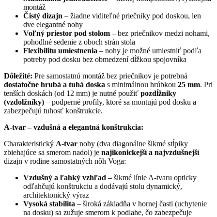
montáž
Čistý dizajn
– žiadne viditeľné priečniky pod doskou, len
dve elegantné nohy
Voľný priestor pod stolom
– bez priečnikov medzi nohami,
pohodlné sedenie z oboch strán stola
Flexibilitu umiestnenia
– nohy je možné umiestniť podľa
potreby pod dosku bez obmedzení dĺžkou spojovníka
Dôležité:
Pre samostatnú montáž bez priečnikov je potrebná
dostatočne hrubá a tuhá doska
s minimálnou hrúbkou
25 mm
. Pri
tenších doskách (od 12 mm) je nutné použiť
pozdĺžniky
(vzdolžníky)
– podperné profily, ktoré sa montujú pod dosku a
zabezpečujú tuhosť konštrukcie.
A-tvar – vzdušná a elegantná konštrukcia:
Charakteristický
A-tvar
nohy (dva diagonálne šikmé stĺpiky
zbiehajúce sa smerom nadol) je
najikonickejší a najvzdušnejší
dizajn v rodine samostatných nôh Voga:
Vzdušný a ľahký vzhľad
– šikmé línie A-tvaru opticky
odľahčujú konštrukciu a dodávajú stolu dynamický,
architektonický výraz
Vysoká stabilita
– široká základňa v hornej časti (uchytenie
na dosku) sa zužuje smerom k podlahe, čo zabezpečuje