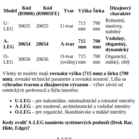
Kód
Kód
Dizajnový
Model
Tvar
Výška
Šírka
(R9006)
(R9005FE)
charakter
Robustný,
U-
715
790
30655
20655
U-tvar
masívny,
LEG
mm
mm
stabilný
Vzdušný,
A-
715
790
30654
20654
A-tvar
elegantný,
LEG
mm
mm
dynamický
O-
O-tvar
715
790
Organický,
30656
20656
LEG
(oválny)
mm
mm
mäkký, oblý
Všetky tri modely majú
rovnakú výšku (715 mm) a šírku (790
mm)
, rovnaké technické parametre a rovnakú nosnosť. Líšia sa
výhradne tvarom a dizajnovým výrazom
– výber závisí od
estetických preferencií a štýlu interiéru:
U-LEG
– pre industriálne, minimalistické a robustné interiéry
A-LEG
– pre moderné, architektonické a vzdušné interiéry
O-LEG
– pre organické, škandinávske a mäkké interiéry
Kedy zvoliť A-LEG namiesto systémových podnoží (Desk Bar,
Hide, Edge)?