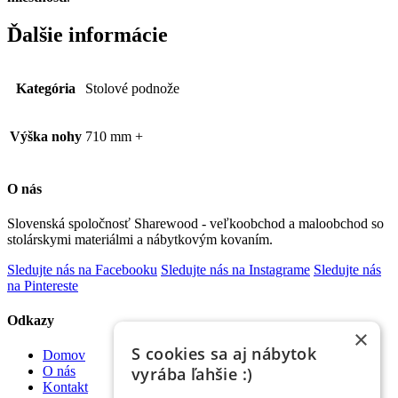
Ďalšie informácie
Kategória
Stolové podnože
Výška nohy
710 mm +
O nás
Slovenská spoločnosť Sharewood - veľkoobchod a maloobchod so
stolárskymi materiálmi a nábytkovým kovaním.
Sledujte nás na Facebooku
Sledujte nás na Instagrame
Sledujte nás
na Pintereste
Odkazy
×
S cookies sa aj nábytok
Domov
vyrába ľahšie :)
O nás
Kontakt