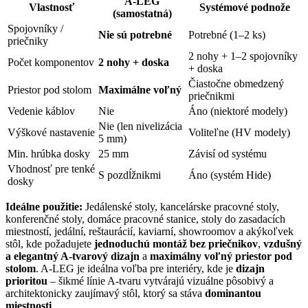
A-LEG
Vlastnosť
Systémové podnože
(samostatná)
Spojovníky /
Nie sú potrebné
Potrebné (1–2 ks)
priečniky
2 nohy + 1–2 spojovníky
Počet komponentov
2 nohy + doska
+ doska
Čiastočne obmedzený
Priestor pod stolom
Maximálne voľný
priečnikmi
Vedenie káblov
Nie
Áno (niektoré modely)
Nie (len nivelizácia
Výškové nastavenie
Voliteľne (HV modely)
5 mm)
Min. hrúbka dosky
25 mm
Závisí od systému
Vhodnosť pre tenké
S pozdĺžnikmi
Áno (systém Hide)
dosky
Ideálne použitie:
Jedálenské stoly, kancelárske pracovné stoly,
konferenčné stoly, domáce pracovné stanice, stoly do zasadacích
miestností, jedální, reštaurácií, kaviarní, showroomov a akýkoľvek
stôl, kde požadujete
jednoduchú montáž bez priečnikov
,
vzdušný
a elegantný A-tvarový dizajn
a
maximálny voľný priestor pod
stolom
. A-LEG je ideálna voľba pre interiéry, kde je
dizajn
prioritou
– šikmé línie A-tvaru vytvárajú vizuálne pôsobivý a
architektonicky zaujímavý stôl, ktorý sa stáva
dominantou
miestnosti
.