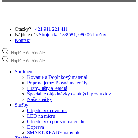
Preskočiť na hlavný obsah
Otázky?
+421 911 221 411
Nájdete nás
Strojnícka 18/8581, 080 06 Prešov
Kontakt
Products search
Products search
Sortiment
Kovanie a Doplnkový materiál
Pripravujeme: Plošné materiály
Hrany, lišty a lepidlá
Špeciálne objednávky ostatných produktov
Naše značky
Služby
Objednávka dvierok
LED na mieru
Objednávka porezu materiálu
Doprava
SMART-READY nábytok