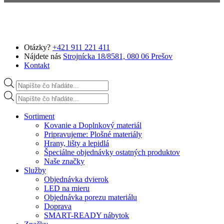
Preskočiť na hlavný obsah
Otázky?
+421 911 221 411
Nájdete nás
Strojnícka 18/8581, 080 06 Prešov
Kontakt
Products search
Products search
Sortiment
Kovanie a Doplnkový materiál
Pripravujeme: Plošné materiály
Hrany, lišty a lepidlá
Špeciálne objednávky ostatných produktov
Naše značky
Služby
Objednávka dvierok
LED na mieru
Objednávka porezu materiálu
Doprava
SMART-READY nábytok