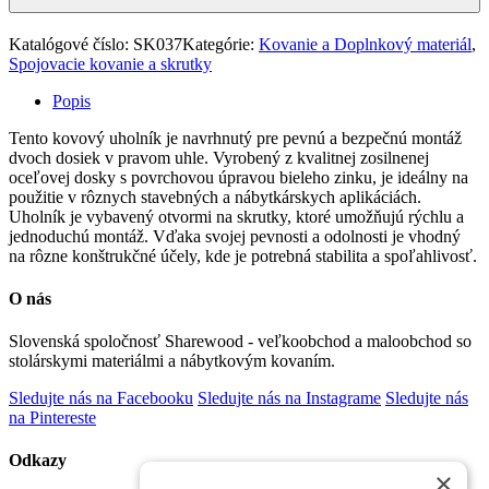
Katalógové číslo:
SK037
Kategórie:
Kovanie a Doplnkový materiál
,
Spojovacie kovanie a skrutky
Popis
Tento kovový uholník je navrhnutý pre pevnú a bezpečnú montáž
dvoch dosiek v pravom uhle. Vyrobený z kvalitnej zosilnenej
oceľovej dosky s povrchovou úpravou bieleho zinku, je ideálny na
použitie v rôznych stavebných a nábytkárskych aplikáciách.
Uholník je vybavený otvormi na skrutky, ktoré umožňujú rýchlu a
jednoduchú montáž. Vďaka svojej pevnosti a odolnosti je vhodný
na rôzne konštrukčné účely, kde je potrebná stabilita a spoľahlivosť.
O nás
Slovenská spoločnosť Sharewood - veľkoobchod a maloobchod so
stolárskymi materiálmi a nábytkovým kovaním.
Sledujte nás na Facebooku
Sledujte nás na Instagrame
Sledujte nás
na Pintereste
Odkazy
×