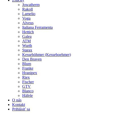
Značky
Jowatherm
Rakoll
Lamelio
Voga
Alveus
Italiana Ferramenta
Hettich
Galea
ATM
Wurth
Starax
Kesseböhmer (Kesseboehmer)
Den Braven
Blum
Franke
Hranipex
Riex
Fischer
GTV
Blanco
Häfele
O nás
Kontakt
Prihlásiť sa