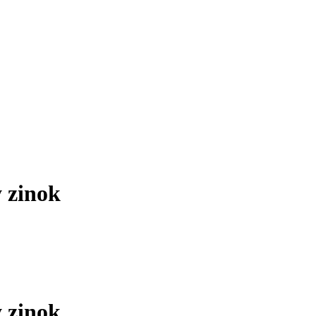
 zinok
 zinok