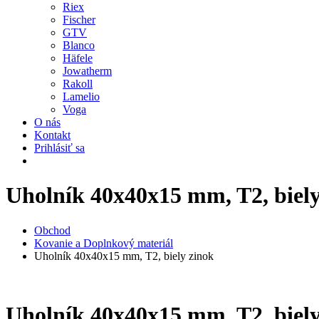
Riex
Fischer
GTV
Blanco
Häfele
Jowatherm
Rakoll
Lamelio
Voga
O nás
Kontakt
Prihlásiť sa
Uholník 40x40x15 mm, T2, biely
Obchod
Kovanie a Doplnkový materiál
Uholník 40x40x15 mm, T2, biely zinok
Uholník 40x40x15 mm, T2, biely