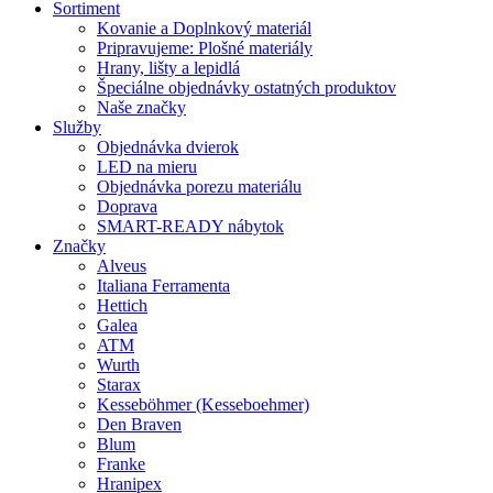
Sortiment
Kovanie a Doplnkový materiál
Pripravujeme: Plošné materiály
Hrany, lišty a lepidlá
Špeciálne objednávky ostatných produktov
Naše značky
Služby
Objednávka dvierok
LED na mieru
Objednávka porezu materiálu
Doprava
SMART-READY nábytok
Značky
Alveus
Italiana Ferramenta
Hettich
Galea
ATM
Wurth
Starax
Kesseböhmer (Kesseboehmer)
Den Braven
Blum
Franke
Hranipex