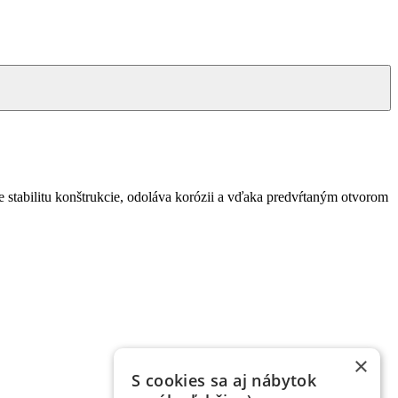
 stabilitu konštrukcie, odoláva korózii a vďaka predvŕtaným otvorom
×
S cookies sa aj nábytok