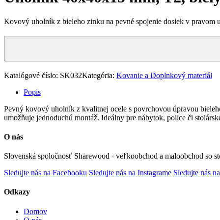
Kovový uholník z bieleho zinku na pevné spojenie dosiek v pravom u
Katalógové číslo:
SK032
Kategória:
Kovanie a Doplnkový materiál
Popis
Pevný kovový uholník z kvalitnej ocele s povrchovou úpravou bieleho
umožňuje jednoduchú montáž. Ideálny pre nábytok, police či stolársk
O nás
Slovenská spoločnosť Sharewood - veľkoobchod a maloobchod so st
Sledujte nás na Facebooku
Sledujte nás na Instagrame
Sledujte nás na
Odkazy
Domov