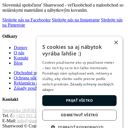
Slovenská spoločnosť Sharewood - veľkoobchod a maloobchod so
stolárskymi materiálmi a nábytkovým kovaním.
Sledujte nás na Facebooku
Sledujte nás na Instagrame
Sledujte nás
na Pintereste
Odkazy
×
S cookies sa aj nábytok
Domov
vyrába ľahšie :)
O nás
Kontakt
Cookies používame ako vy používate meter
Blog
– bez nich by sa to len ťažko montovalo.
Obchodné podmienky
Pomáhajú nám vylepšovať web, reklamy a
Ochrana súkromia
služby, aby všetko sadlo presne podľa
Reklamácia a vrátenie tovaru
vašich predstáv.
Zásady ochrany osobných
Zásady používania súborov cookie
údajov
Kontakt
PRIJAŤ VŠETKO
Strojnícka 18/8581 Prešov, 080 01
ODMIETNUŤ VŠETKO
Tel. č.:
+421 911 221 411
E-Mail:
info@sharewood.com
Sharewood © Copyright 2026. All Rights Reserved.
ZOBRAZIŤ PODROBNOSTI