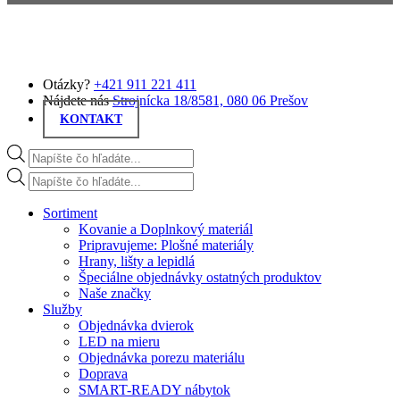
Preskočiť na hlavný obsah
Otázky?
+421 911 221 411
Nájdete nás
Strojnícka 18/8581, 080 06 Prešov
KONTAKT
Products search
Products search
Sortiment
Kovanie a Doplnkový materiál
Pripravujeme: Plošné materiály
Hrany, lišty a lepidlá
Špeciálne objednávky ostatných produktov
Naše značky
Služby
Objednávka dvierok
LED na mieru
Objednávka porezu materiálu
Doprava
SMART-READY nábytok