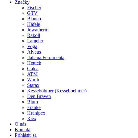
Značky
Fischer
GTV
Blanco
Häfele
Jowatherm
Rakoll
Lamelio
Voga
Alveus
Italiana Ferramenta
Hettich
Galea
ATM
Wurth
Starax
Kesseböhmer (Kesseboehmer)
Den Braven
Blum
Franke
Hranipex
Riex
O nás
Kontakt
Prihlásiť sa