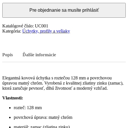
Pre objednanie sa musíte prihlásiť
Katalógové číslo:
UC001
Kategória:
Úchytky, profily a vešiaky
Popis
Ďalšie informácie
Elegantná kovová úchytka s roztečou 128 mm a povrchovou
úpravou matný chróm. Vyrobená z kvalitnej zliatiny zinku (zamac),
ktorá zaručuje pevnosť, dlhú životnosť a moderný vzhľad.
Vlastnosti:
rozteč: 128 mm
povrchová úprava: matný chróm
materiál: zamac (zliatina zinku)