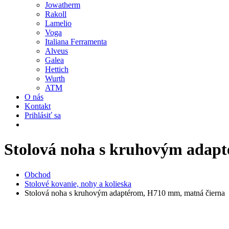
Jowatherm
Rakoll
Lamelio
Voga
Italiana Ferramenta
Alveus
Galea
Hettich
Wurth
ATM
O nás
Kontakt
Prihlásiť sa
Stolová noha s kruhovým adap
Obchod
Stolové kovanie, nohy a kolieska
Stolová noha s kruhovým adaptérom, H710 mm, matná čierna