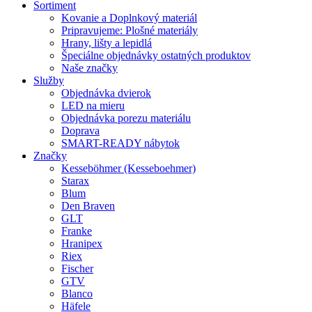
Sortiment
Kovanie a Doplnkový materiál
Pripravujeme: Plošné materiály
Hrany, lišty a lepidlá
Špeciálne objednávky ostatných produktov
Naše značky
Služby
Objednávka dvierok
LED na mieru
Objednávka porezu materiálu
Doprava
SMART-READY nábytok
Značky
Kesseböhmer (Kesseboehmer)
Starax
Blum
Den Braven
GLT
Franke
Hranipex
Riex
Fischer
GTV
Blanco
Häfele