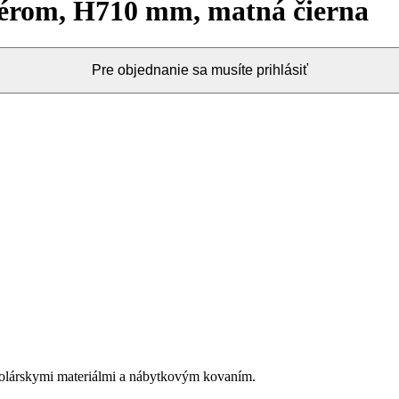
térom, H710 mm, matná čierna
Pre objednanie sa musíte prihlásiť
olárskymi materiálmi a nábytkovým kovaním.