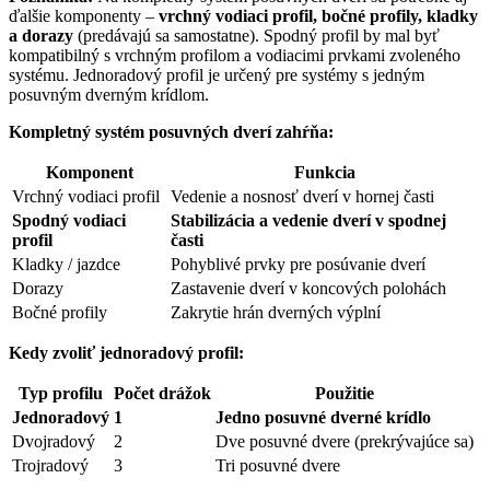
ďalšie komponenty –
vrchný vodiaci profil, bočné profily, kladky
a dorazy
(predávajú sa samostatne). Spodný profil by mal byť
kompatibilný s vrchným profilom a vodiacimi prvkami zvoleného
systému. Jednoradový profil je určený pre systémy s jedným
posuvným dverným krídlom.
Kompletný systém posuvných dverí zahŕňa:
Komponent
Funkcia
Vrchný vodiaci profil
Vedenie a nosnosť dverí v hornej časti
Spodný vodiaci
Stabilizácia a vedenie dverí v spodnej
profil
časti
Kladky / jazdce
Pohyblivé prvky pre posúvanie dverí
Dorazy
Zastavenie dverí v koncových polohách
Bočné profily
Zakrytie hrán dverných výplní
Kedy zvoliť jednoradový profil:
Typ profilu
Počet drážok
Použitie
Jednoradový
1
Jedno posuvné dverné krídlo
Dvojradový
2
Dve posuvné dvere (prekrývajúce sa)
Trojradový
3
Tri posuvné dvere