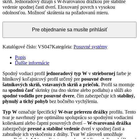
skríň. Jednoradový dizajn s W-tvarovanou drážkou pre stabilné
vedenie spodnej časti dverí. Eloxovaný povrch s vysokou
odolnosťou. Možnosť skrátenia na požadovanú mieru.
Pre objednanie sa musíte prihlásiť
Katalógové číslo:
VS047
Kategória:
Posuvné systémy
Popis
Ďalšie informácie
Spodný vodiaci profil
jednoradový typ W
v
striebornej
farbe je
hliníkový koľajnicový profil určený pre
posuvné dvere
šatníkových skríň, vstavaných skríň a priečok
. Profil sa montuje
na
spodnú časť
skrinky (na dno skrine alebo podlahu) a slúži ako
spodné vodidlo pre posuvné dvere
, čím zabezpečuje ich
stabilný,
plynulý a tichý pohyb
bez bočného vychýlenia.
Typ W
označuje špecifický
W-tvar prierezu drážky
profilu. Tento
tvar je navrhnutý pre optimálnu spoluprácu so spodnými vodiacimi
kolieskami alebo čapmi posuvných dverí –
W-tvarovaná drážka
zabezpečuje
presné a stabilné vedenie
dverí v spodnej časti a
zabraňuje ich vyskočeniu z dráhy. Tvar W zároveň umožňuje