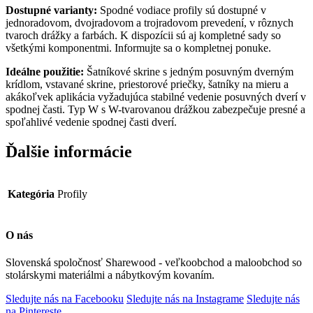
Dostupné varianty:
Spodné vodiace profily sú dostupné v
jednoradovom, dvojradovom a trojradovom prevedení, v rôznych
tvaroch drážky a farbách. K dispozícii sú aj kompletné sady so
všetkými komponentmi. Informujte sa o kompletnej ponuke.
Ideálne použitie:
Šatníkové skrine s jedným posuvným dverným
krídlom, vstavané skrine, priestorové priečky, šatníky na mieru a
akákoľvek aplikácia vyžadujúca stabilné vedenie posuvných dverí v
spodnej časti. Typ W s W-tvarovanou drážkou zabezpečuje presné a
spoľahlivé vedenie spodnej časti dverí.
Ďalšie informácie
Kategória
Profily
O nás
Slovenská spoločnosť Sharewood - veľkoobchod a maloobchod so
stolárskymi materiálmi a nábytkovým kovaním.
Sledujte nás na Facebooku
Sledujte nás na Instagrame
Sledujte nás
na Pintereste