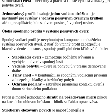
samočistiaci efekt
– nečistoty a prach sa ľahšie vytlačia z drážky pri
pohybe dverí.
Jednoradový profil
obsahuje
jednu vodiacu drážku
– je
navrhnutý pre systémy s
jedným posuvným dverným krídlom
alebo pre aplikácie, kde sa dvere posúvajú v jednej rovine.
Úloha spodného profilu v systéme posuvných dverí:
Spodný vodiaci profil je nevyhnutným komponentom každého
systému posuvných dverí. Zatiaľ čo vrchný profil zabezpečuje
hlavné vedenie a nosnosť, spodný profil plní tieto kľúčové funkcie:
Stabilizácia dverí
– zamedzuje bočnému kývaniu a
vychýleniu dverí v spodnej časti
Vedenie pohybu
– dvere sa pohybujú v presne definovanej
dráhe
Tichý chod
– v kombinácii so spodnými vodiacimi prvkami
zabezpečuje hladký a bezhlučný pohyb
Ochrana podlahy
– zabraňuje priamemu kontaktu dverí s
dnom skrine alebo podlahou
Profil je možné jednoducho
skrátiť na požadovanú mieru
pílkou
na kov alebo uhlovou brúskou – hliník sa ľahko opracováva.
Strieborný eloxovaný povrch
je najobľúbenejšie a