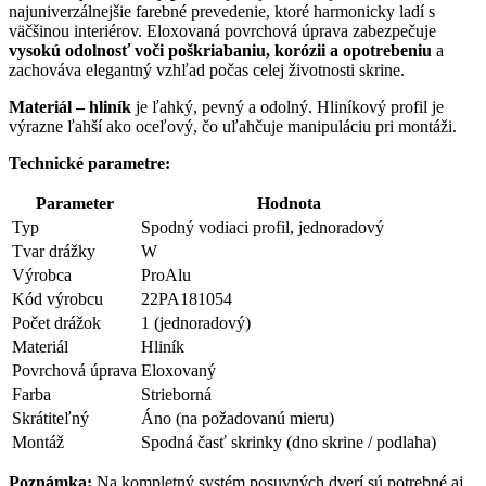
najuniverzálnejšie farebné prevedenie, ktoré harmonicky ladí s
väčšinou interiérov. Eloxovaná povrchová úprava zabezpečuje
vysokú odolnosť voči poškriabaniu, korózii a opotrebeniu
a
zachováva elegantný vzhľad počas celej životnosti skrine.
Materiál – hliník
je ľahký, pevný a odolný. Hliníkový profil je
výrazne ľahší ako oceľový, čo uľahčuje manipuláciu pri montáži.
Technické parametre:
Parameter
Hodnota
Typ
Spodný vodiaci profil, jednoradový
Tvar drážky
W
Výrobca
ProAlu
Kód výrobcu
22PA181054
Počet drážok
1 (jednoradový)
Materiál
Hliník
Povrchová úprava
Eloxovaný
Farba
Strieborná
Skrátiteľný
Áno (na požadovanú mieru)
Montáž
Spodná časť skrinky (dno skrine / podlaha)
Poznámka:
Na kompletný systém posuvných dverí sú potrebné aj