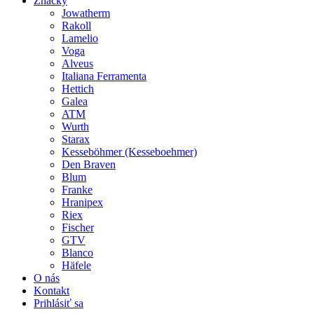
Značky
Jowatherm
Rakoll
Lamelio
Voga
Alveus
Italiana Ferramenta
Hettich
Galea
ATM
Wurth
Starax
Kesseböhmer (Kesseboehmer)
Den Braven
Blum
Franke
Hranipex
Riex
Fischer
GTV
Blanco
Häfele
O nás
Kontakt
Prihlásiť sa