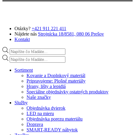
Preskočiť na hlavný obsah
Otázky?
+421 911 221 411
Nájdete nás
Strojnícka 18/8581, 080 06 Prešov
Kontakt
Products search
Products search
Sortiment
Kovanie a Doplnkový materiál
Pripravujeme: Plošné materiály
Hrany, lišty a lepidlá
Špeciálne objednávky ostatných produktov
Naše značky
Služby
Objednávka dvierok
LED na mieru
Objednávka porezu materiálu
Doprava
SMART-READY nábytok