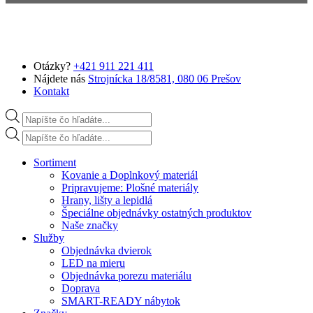
Preskočiť na hlavný obsah
Otázky?
+421 911 221 411
Nájdete nás
Strojnícka 18/8581, 080 06 Prešov
Kontakt
Products search
Products search
Sortiment
Kovanie a Doplnkový materiál
Pripravujeme: Plošné materiály
Hrany, lišty a lepidlá
Špeciálne objednávky ostatných produktov
Naše značky
Služby
Objednávka dvierok
LED na mieru
Objednávka porezu materiálu
Doprava
SMART-READY nábytok