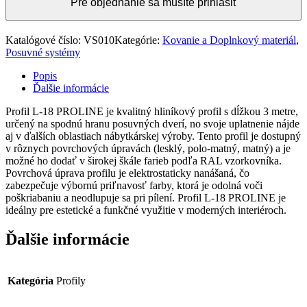
Pre objednanie sa musíte prihlásiť
Katalógové číslo:
VS010
Kategórie:
Kovanie a Doplnkový materiál
,
Posuvné systémy
Popis
Ďalšie informácie
Profil L-18 PROLINE je kvalitný hliníkový profil s dĺžkou 3 metre,
určený na spodnú hranu posuvných dverí, no svoje uplatnenie nájde
aj v ďalších oblastiach nábytkárskej výroby. Tento profil je dostupný
v rôznych povrchových úpravách (lesklý, polo-matný, matný) a je
možné ho dodať v širokej škále farieb podľa RAL vzorkovníka.
Povrchová úprava profilu je elektrostaticky nanášaná, čo
zabezpečuje výbornú priľnavosť farby, ktorá je odolná voči
poškriabaniu a neodlupuje sa pri pílení. Profil L-18 PROLINE je
ideálny pre estetické a funkčné využitie v moderných interiéroch.
Ďalšie informácie
Kategória
Profily