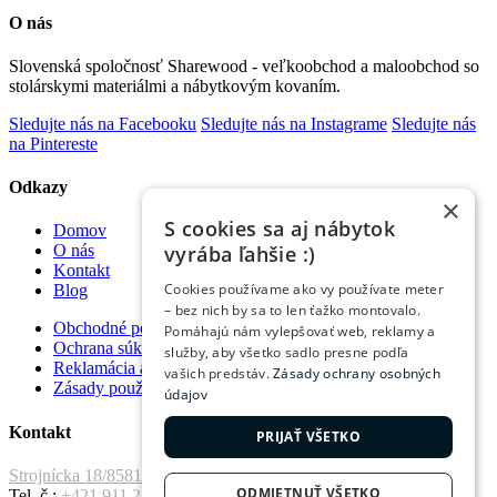
O nás
Slovenská spoločnosť Sharewood - veľkoobchod a maloobchod so
stolárskymi materiálmi a nábytkovým kovaním.
Sledujte nás na Facebooku
Sledujte nás na Instagrame
Sledujte nás
na Pintereste
Odkazy
×
S cookies sa aj nábytok
Domov
vyrába ľahšie :)
O nás
Kontakt
Cookies používame ako vy používate meter
Blog
– bez nich by sa to len ťažko montovalo.
Obchodné podmienky
Pomáhajú nám vylepšovať web, reklamy a
Ochrana súkromia
služby, aby všetko sadlo presne podľa
Reklamácia a vrátenie tovaru
vašich predstáv.
Zásady ochrany osobných
Zásady používania súborov cookie
údajov
Kontakt
PRIJAŤ VŠETKO
Strojnícka 18/8581 Prešov, 080 01
ODMIETNUŤ VŠETKO
Tel. č.:
+421 911 221 411