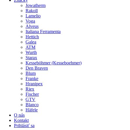
Značky
Jowatherm
Rakoll
Lamelio
Voga
Alveus
Italiana Ferramenta
Hettich
Galea
ATM
Wurth
Starax
Kesseböhmer (Kesseboehmer)
Den Braven
Blum
Franke
Hranipex
Riex
Fischer
GTV
Blanco
Häfele
O nás
Kontakt
Prihlásiť sa