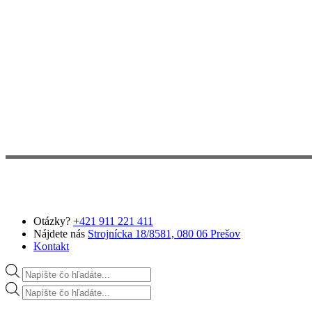
Preskočiť na hlavný obsah
Otázky?
+421 911 221 411
Nájdete nás
Strojnícka 18/8581, 080 06 Prešov
Kontakt
Products search
Products search