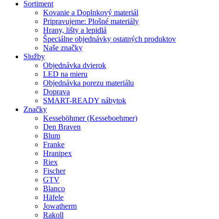
Sortiment
Kovanie a Doplnkový materiál
Pripravujeme: Plošné materiály
Hrany, lišty a lepidlá
Špeciálne objednávky ostatných produktov
Naše značky
Služby
Objednávka dvierok
LED na mieru
Objednávka porezu materiálu
Doprava
SMART-READY nábytok
Značky
Kesseböhmer (Kesseboehmer)
Den Braven
Blum
Franke
Hranipex
Riex
Fischer
GTV
Blanco
Häfele
Jowatherm
Rakoll