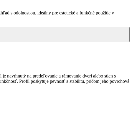
 s odolnosťou, ideálny pre estetické a funkčné použitie v
je navrhnutý na predeľovanie a rámovanie dverí alebo stien s
nkčnosť. Profil poskytuje pevnosť a stabilitu, pričom jeho povrchová