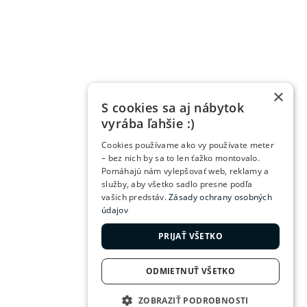
×
S cookies sa aj nábytok
vyrába ľahšie :)
Cookies používame ako vy používate meter
– bez nich by sa to len ťažko montovalo.
Pomáhajú nám vylepšovať web, reklamy a
služby, aby všetko sadlo presne podľa
vašich predstáv.
Zásady ochrany osobných
údajov
PRIJAŤ VŠETKO
ODMIETNUŤ VŠETKO
ZOBRAZIŤ PODROBNOSTI