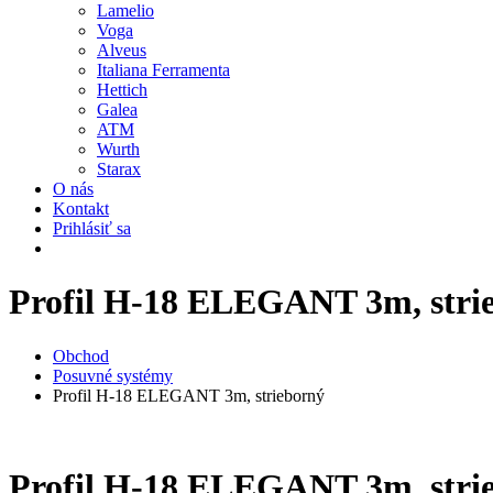
Lamelio
Voga
Alveus
Italiana Ferramenta
Hettich
Galea
ATM
Wurth
Starax
O nás
Kontakt
Prihlásiť sa
Profil H-18 ELEGANT 3m, stri
Obchod
Posuvné systémy
Profil H-18 ELEGANT 3m, strieborný
Profil H-18 ELEGANT 3m, stri