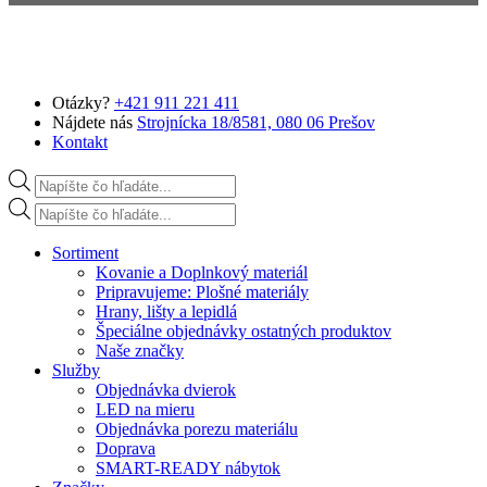
Preskočiť na hlavný obsah
Otázky?
+421 911 221 411
Nájdete nás
Strojnícka 18/8581, 080 06 Prešov
Kontakt
Products search
Products search
Sortiment
Kovanie a Doplnkový materiál
Pripravujeme: Plošné materiály
Hrany, lišty a lepidlá
Špeciálne objednávky ostatných produktov
Naše značky
Služby
Objednávka dvierok
LED na mieru
Objednávka porezu materiálu
Doprava
SMART-READY nábytok