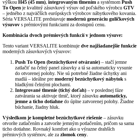
výškou
H45 (45 mm)
,
integrovaným tlmením
a systémom
Push
To Open
je kvalitný zásuvkový výsuv od poľského výrobcu
GTV
– jedného z najväčších európskych výrobcov nábytkového kovania.
Séria VERSALITE predstavuje
modernú generáciu guličkových
výsuvov
s prémiovými funkciami za dostupnú cenu.
Kombinácia dvoch prémiových funkcií v jednom výsuve:
Tento variant VERSALITE kombinuje
dve najžiadanejšie funkcie
moderných zásuvkových výsuvov:
Push To Open (bezúchytkové otváranie)
– stačí jemne
zatlačiť na čelný panel zásuvky a tá sa automaticky vysunie
do otvorenej polohy. Nie sú potrebné žiadne úchytky ani
madlá – ideálne pre
moderný bezúchytkový nábytok
s
hladkými čelnými plochami.
Integrované tlmenie (tichý doťah)
– v poslednej fáze
zatvárania sa aktivuje tlmič, ktorý zásuvku
automaticky,
jemne a ticho dotiahne
do úplne zatvorenej polohy. Žiadne
búchanie, žiadny hluk.
Výsledkom je kompletné bezúchytkové riešenie
– zásuvku
otvoríte zatlačením a zatvoríte jemným potlačením, pričom sa sama
ticho dotiahne. Rovnaký komfort ako u výrazne drahších
prémiových systémov, ale za
zlomok ceny
.