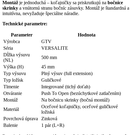
Montáž
je jednoduchá – koľajničky sa priskrutkujú na
bočnice
skrinky
a vnútornú stranu bočníc zásuvky. Montáž je štandardná a
intuitívna, nevyžaduje špeciálne náradie.
Technické parametre:
Parameter
Hodnota
Výrobca
GTV
Séria
VERSALITE
Dĺžka výsuvu
500 mm
(NL)
Výška (H)
45 mm
Typ výsuvu
Plný výsuv (full extension)
Typ ložísk
Guličkové
Tlmenie
Integrované (tichý doťah)
Otváranie
Push To Open (bezúchytkové zatlačením)
Montáž
Na bočnicu skrinky (bočná montáž)
Oceľové koľajničky, oceľové guličkové
Materiál
ložiská
Povrchová úprava
Zinková
Balenie
1 pár (L+R)