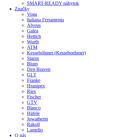
SMART-READY nábytok
Značky
Voga
Italiana Ferramenta
Alveus
Galea
Hettich
Wurth
ATM
Kesseböhmer (Kesseboehmer)
Starax
Blum
Den Braven
GLT
Franke
Hranipex
Riex
Fischer
GTV
Blanco
Häfele
Jowatherm
Rakoll
Lamelio
O nás