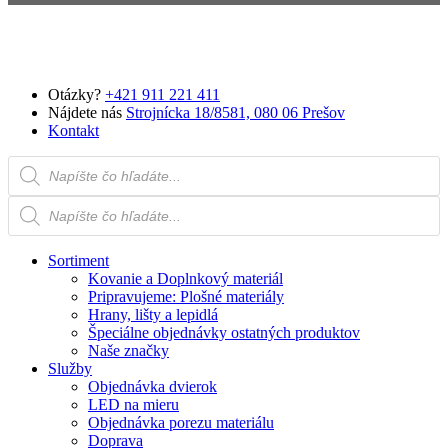
Preskočiť na hlavný obsah
Otázky?
+421 911 221 411
Nájdete nás
Strojnícka 18/8581, 080 06 Prešov
Kontakt
Products search
Products search
Sortiment
Kovanie a Doplnkový materiál
Pripravujeme: Plošné materiály
Hrany, lišty a lepidlá
Špeciálne objednávky ostatných produktov
Naše značky
Služby
Objednávka dvierok
LED na mieru
Objednávka porezu materiálu
Doprava