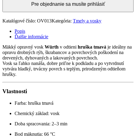
Pre objednanie sa musíte prihlásiť
Katalógové číslo:
OV013
Kategória:
Tmely a vosky
Popis
Ďalšie informácie
Mäkký opravný vosk
Würth
v odtieni
hruška tmavá
je ideálny na
opravu drobných rýh, škrabancov a povrchových poškodení na
drevených, dyhovaných a lakovaných povrchoch.
Vosk sa ľahko nanáša, dobre priľne k podkladu a po vytvrdnutí
vytvára hladký, trvácny povrch s teplým, prirodzeným odtieňom
hrušky.
Vlastnosti
Farba: hruška tmavá
Chemický základ: vosk
Doba spracovania: 2–3 min
Bod mäknutia: 66 °C