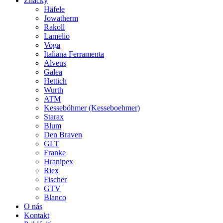
Značky
Häfele
Jowatherm
Rakoll
Lamelio
Voga
Italiana Ferramenta
Alveus
Galea
Hettich
Wurth
ATM
Kesseböhmer (Kesseboehmer)
Starax
Blum
Den Braven
GLT
Franke
Hranipex
Riex
Fischer
GTV
Blanco
O nás
Kontakt