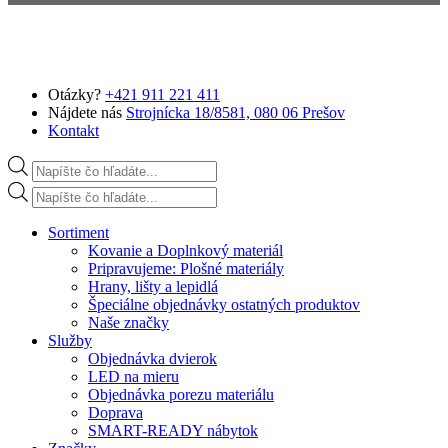
Preskočiť na hlavný obsah
Otázky?
+421 911 221 411
Nájdete nás
Strojnícka 18/8581, 080 06 Prešov
Kontakt
Products search
Products search
Sortiment
Kovanie a Doplnkový materiál
Pripravujeme: Plošné materiály
Hrany, lišty a lepidlá
Špeciálne objednávky ostatných produktov
Naše značky
Služby
Objednávka dvierok
LED na mieru
Objednávka porezu materiálu
Doprava
SMART-READY nábytok