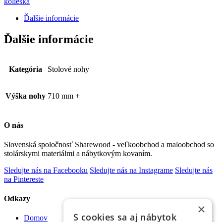
kolieska
Ďalšie informácie
Ďalšie informácie
Kategória
Stolové nohy
Výška nohy
710 mm +
O nás
Slovenská spoločnosť Sharewood - veľkoobchod a maloobchod so
stolárskymi materiálmi a nábytkovým kovaním.
Sledujte nás na Facebooku
Sledujte nás na Instagrame
Sledujte nás
na Pintereste
Odkazy
×
S cookies sa aj nábytok
Domov