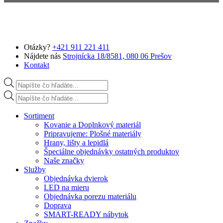
Preskočiť na hlavný obsah
Otázky?
+421 911 221 411
Nájdete nás
Strojnícka 18/8581, 080 06 Prešov
Kontakt
Products search
Products search
Sortiment
Kovanie a Doplnkový materiál
Pripravujeme: Plošné materiály
Hrany, lišty a lepidlá
Špeciálne objednávky ostatných produktov
Naše značky
Služby
Objednávka dvierok
LED na mieru
Objednávka porezu materiálu
Doprava
SMART-READY nábytok