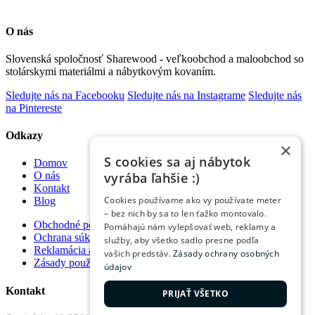
O nás
Slovenská spoločnosť Sharewood - veľkoobchod a maloobchod so
stolárskymi materiálmi a nábytkovým kovaním.
Sledujte nás na Facebooku
Sledujte nás na Instagrame
Sledujte nás
na Pintereste
Odkazy
×
S cookies sa aj nábytok
Domov
vyrába ľahšie :)
O nás
Kontakt
Cookies používame ako vy používate meter
Blog
– bez nich by sa to len ťažko montovalo.
Obchodné podmienky
Pomáhajú nám vylepšovať web, reklamy a
Ochrana súkromia
služby, aby všetko sadlo presne podľa
Reklamácia a vrátenie tovaru
vašich predstáv.
Zásady ochrany osobných
Zásady používania súborov cookie
údajov
Kontakt
PRIJAŤ VŠETKO