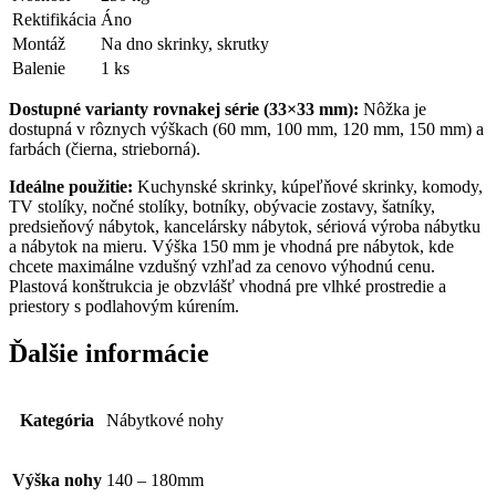
Rektifikácia
Áno
Montáž
Na dno skrinky, skrutky
Balenie
1 ks
Dostupné varianty rovnakej série (33×33 mm):
Nôžka je
dostupná v rôznych výškach (60 mm, 100 mm, 120 mm, 150 mm) a
farbách (čierna, strieborná).
Ideálne použitie:
Kuchynské skrinky, kúpeľňové skrinky, komody,
TV stolíky, nočné stolíky, botníky, obývacie zostavy, šatníky,
predsieňový nábytok, kancelársky nábytok, sériová výroba nábytku
a nábytok na mieru. Výška 150 mm je vhodná pre nábytok, kde
chcete maximálne vzdušný vzhľad za cenovo výhodnú cenu.
Plastová konštrukcia je obzvlášť vhodná pre vlhké prostredie a
priestory s podlahovým kúrením.
Ďalšie informácie
Kategória
Nábytkové nohy
Výška nohy
140 – 180mm