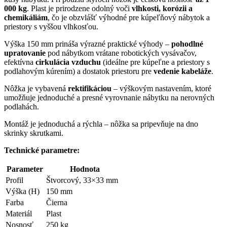
000 kg
. Plast je prirodzene odolný voči
vlhkosti, korózii a
chemikáliám
, čo je obzvlášť výhodné pre kúpeľňový nábytok a
priestory s vyššou vlhkosťou.
Výška 150 mm prináša výrazné praktické výhody –
pohodlné
upratovanie
pod nábytkom vrátane robotických vysávačov,
efektívna
cirkulácia vzduchu
(ideálne pre kúpeľne a priestory s
podlahovým kúrením) a dostatok priestoru pre
vedenie kabeláže
.
Nôžka je vybavená
rektifikáciou
– výškovým nastavením, ktoré
umožňuje jednoduché a presné vyrovnanie nábytku na nerovných
podlahách.
Montáž je jednoduchá a rýchla – nôžka sa pripevňuje na dno
skrinky skrutkami.
Technické parametre:
Parameter
Hodnota
Profil
Štvorcový, 33×33 mm
Výška (H)
150 mm
Farba
Čierna
Materiál
Plast
Nosnosť
250 kg