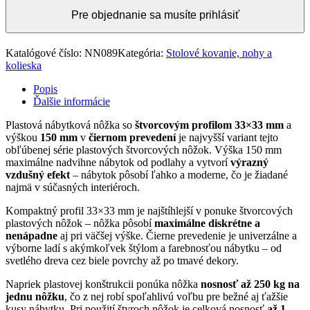
Pre objednanie sa musíte prihlásiť
Katalógové číslo:
NN089
Kategória:
Stolové kovanie, nohy a
kolieska
Popis
Ďalšie informácie
Plastová nábytková nôžka so
štvorcovým profilom 33×33 mm
a
výškou
150 mm
v
čiernom prevedení
je najvyšší variant tejto
obľúbenej série plastových štvorcových nôžok. Výška 150 mm
maximálne nadvihne nábytok od podlahy a vytvorí
výrazný
vzdušný efekt
– nábytok pôsobí ľahko a moderne, čo je žiadané
najmä v súčasných interiéroch.
Kompaktný profil 33×33 mm je najštíhlejší v ponuke štvorcových
plastových nôžok – nôžka pôsobí
maximálne diskrétne a
nenápadne
aj pri väčšej výške. Čierne prevedenie je univerzálne a
výborne ladí s akýmkoľvek štýlom a farebnosťou nábytku – od
svetlého dreva cez biele povrchy až po tmavé dekory.
Napriek plastovej konštrukcii ponúka nôžka
nosnosť až 250 kg na
jednu nôžku
, čo z nej robí spoľahlivú voľbu pre bežné aj ťažšie
kusy nábytku. Pri použití štyroch nôžok je celková nosnosť
až 1