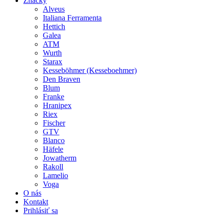
Značky
Alveus
Italiana Ferramenta
Hettich
Galea
ATM
Wurth
Starax
Kesseböhmer (Kesseboehmer)
Den Braven
Blum
Franke
Hranipex
Riex
Fischer
GTV
Blanco
Häfele
Jowatherm
Rakoll
Lamelio
Voga
O nás
Kontakt
Prihlásiť sa