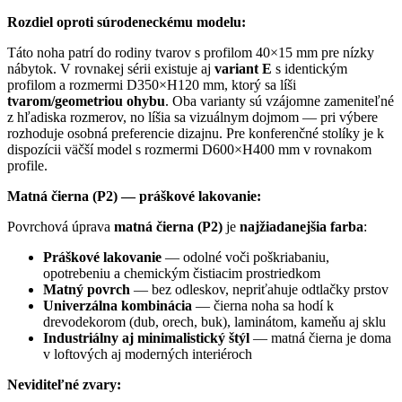
Rozdiel oproti súrodeneckému modelu:
Táto noha patrí do rodiny tvarov s profilom 40×15 mm pre nízky
nábytok. V rovnakej sérii existuje aj
variant E
s identickým
profilom a rozmermi D350×H120 mm, ktorý sa líši
tvarom/geometriou ohybu
. Oba varianty sú vzájomne zameniteľné
z hľadiska rozmerov, no líšia sa vizuálnym dojmom — pri výbere
rozhoduje osobná preferencie dizajnu. Pre konferenčné stolíky je k
dispozícii väčší model s rozmermi D600×H400 mm v rovnakom
profile.
Matná čierna (P2) — práškové lakovanie:
Povrchová úprava
matná čierna (P2)
je
najžiadanejšia farba
:
Práškové lakovanie
— odolné voči poškriabaniu,
opotrebeniu a chemickým čistiacim prostriedkom
Matný povrch
— bez odleskov, nepriťahuje odtlačky prstov
Univerzálna kombinácia
— čierna noha sa hodí k
drevodekorom (dub, orech, buk), laminátom, kameňu aj sklu
Industriálny aj minimalistický štýl
— matná čierna je doma
v loftových aj moderných interiéroch
Neviditeľné zvary: