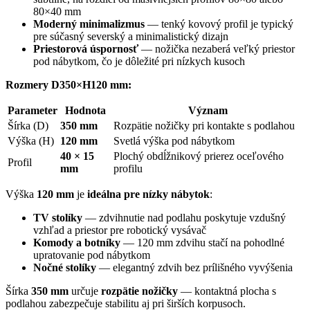
80×40 mm
Moderný minimalizmus
— tenký kovový profil je typický
pre súčasný severský a minimalistický dizajn
Priestorová úspornosť
— nožička nezaberá veľký priestor
pod nábytkom, čo je dôležité pri nízkych kusoch
Rozmery D350×H120 mm:
Parameter
Hodnota
Význam
Šírka (D)
350 mm
Rozpätie nožičky pri kontakte s podlahou
Výška (H)
120 mm
Svetlá výška pod nábytkom
40 × 15
Plochý obdĺžnikový prierez oceľového
Profil
mm
profilu
Výška
120 mm
je
ideálna pre nízky nábytok
:
TV stolíky
— zdvihnutie nad podlahu poskytuje vzdušný
vzhľad a priestor pre robotický vysávač
Komody a botníky
— 120 mm zdvihu stačí na pohodlné
upratovanie pod nábytkom
Nočné stolíky
— elegantný zdvih bez prílišného vyvýšenia
Šírka
350 mm
určuje
rozpätie nožičky
— kontaktná plocha s
podlahou zabezpečuje stabilitu aj pri širších korpusoch.