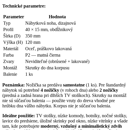
Technické parametre:
Parameter
Hodnota
Typ
Nábytková noha, dizajnová
Profil
40 × 15 mm, obdĺžnikový
Šírka (D)
350 mm
Výška (H)
120 mm
Materiál
Oceľ, práškovo lakovaná
Farba
P2 — matná čierna
Zvary
Neviditeľné (obrúsené + lakované)
Montáž
Skrutky do dna korpusu
Balenie
1 ks
Poznámka:
Nožička sa predáva
samostatne
(1 ks). Pre štandardný
nábytok sú potrebné
4 nožičky
(v rohoch dna) alebo
2 nožičky
(predná a zadná hrana pri dlhších TV stolíkoch). Skrutky na montáž
nie sú súčasťou balenia — použite vruty do dreva vhodné pre
hrúbku dna vášho nábytku. Korpus nie je súčasťou balenia.
Ideálne použitie:
TV stolíky, nízke komody, botníky, nočné stolíky,
lavice do predsiene, úložné skrinky pod okno, nízke vitrínky a všade
tam, kde potrebujete
moderný, vzdušný a minimalistický zdvih