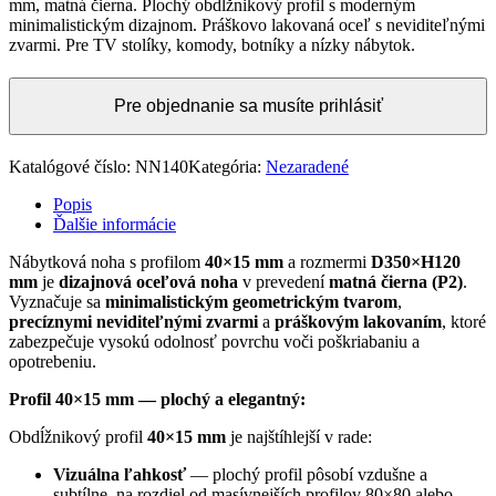
mm, matná čierna. Plochý obdĺžnikový profil s moderným
minimalistickým dizajnom. Práškovo lakovaná oceľ s neviditeľnými
zvarmi. Pre TV stolíky, komody, botníky a nízky nábytok.
Pre objednanie sa musíte prihlásiť
Katalógové číslo:
NN140
Kategória:
Nezaradené
Popis
Ďalšie informácie
Nábytková noha s profilom
40×15 mm
a rozmermi
D350×H120
mm
je
dizajnová oceľová noha
v prevedení
matná čierna (P2)
.
Vyznačuje sa
minimalistickým geometrickým tvarom
,
precíznymi neviditeľnými zvarmi
a
práškovým lakovaním
, ktoré
zabezpečuje vysokú odolnosť povrchu voči poškriabaniu a
opotrebeniu.
Profil 40×15 mm — plochý a elegantný:
Obdĺžnikový profil
40×15 mm
je najštíhlejší v rade:
Vizuálna ľahkosť
— plochý profil pôsobí vzdušne a
subtílne, na rozdiel od masívnejších profilov 80×80 alebo