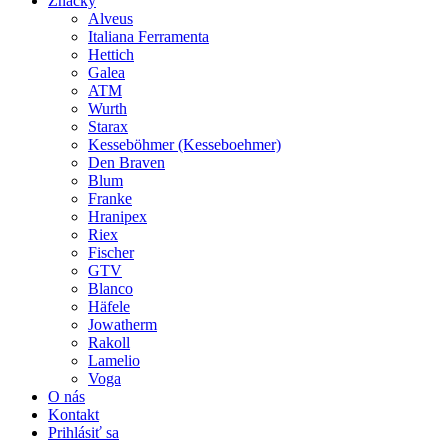
Značky
Alveus
Italiana Ferramenta
Hettich
Galea
ATM
Wurth
Starax
Kesseböhmer (Kesseboehmer)
Den Braven
Blum
Franke
Hranipex
Riex
Fischer
GTV
Blanco
Häfele
Jowatherm
Rakoll
Lamelio
Voga
O nás
Kontakt
Prihlásiť sa