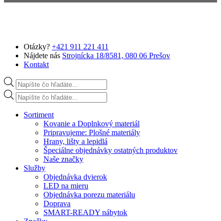
Preskočiť na hlavný obsah
Otázky?
+421 911 221 411
Nájdete nás
Strojnícka 18/8581, 080 06 Prešov
Kontakt
Products search
Products search
Sortiment
Kovanie a Doplnkový materiál
Pripravujeme: Plošné materiály
Hrany, lišty a lepidlá
Špeciálne objednávky ostatných produktov
Naše značky
Služby
Objednávka dvierok
LED na mieru
Objednávka porezu materiálu
Doprava
SMART-READY nábytok