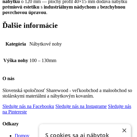
nábytku
o 120 mm — plochý profil 40×15 mm dodáva nábytku
prémiovú estetiku
s
industriálnym nádychom
a
bezchybnou
povrchovou úpravou
.
Ďalšie informácie
Kategória
Nábytkové nohy
Výška nohy
100 – 130mm
O nás
Slovenská spoločnosť Sharewood - veľkoobchod a maloobchod so
stolárskymi materiálmi a nábytkovým kovaním.
Sledujte nás na Facebooku
Sledujte nás na Instagrame
Sledujte nás
na Pintereste
Odkazy
×
S cookies sa aj nábytok
Domov