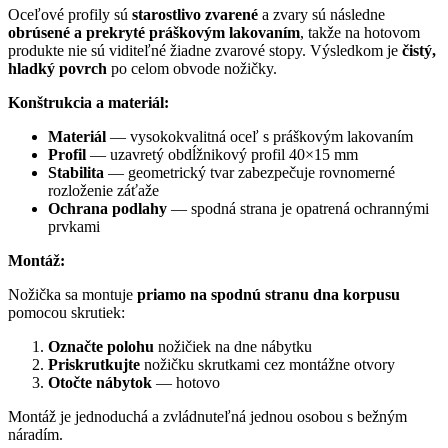
Oceľové profily sú
starostlivo zvarené
a zvary sú následne
obrúsené a prekryté práškovým lakovaním
, takže na hotovom
produkte nie sú viditeľné žiadne zvarové stopy. Výsledkom je
čistý,
hladký povrch
po celom obvode nožičky.
Konštrukcia a materiál:
Materiál
— vysokokvalitná oceľ s práškovým lakovaním
Profil
— uzavretý obdĺžnikový profil 40×15 mm
Stabilita
— geometrický tvar zabezpečuje rovnomerné
rozloženie záťaže
Ochrana podlahy
— spodná strana je opatrená ochrannými
prvkami
Montáž:
Nožička sa montuje
priamo na spodnú stranu dna korpusu
pomocou skrutiek:
Označte polohu
nožičiek na dne nábytku
Priskrutkujte
nožičku skrutkami cez montážne otvory
Otočte nábytok
— hotovo
Montáž je jednoduchá a zvládnuteľná jednou osobou s bežným
náradím.