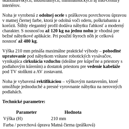
škandinávskych, industriálnych, minimalistických aj mid-century
interiérov.
Noha je vyrobená z
odolnej ocele
s práškovou povrchovou úpravou
v matnej čiernej farbe, ktorá je odolná voči oderu, poškriabaniu a
korózii. Štíhly elegantný profil dodáva nábytku ľahkosť a moderný
charakter. S nosnosťou
až 120 kg na jednu nohu
je vhodná pre
bežné nábytkové aplikácie. Pri použití štyroch nôh je celková
nosnosť
až 480 kg
.
Výška 210 mm prináša maximálne praktické výhody –
pohodlné
upratovanie
pod nábytkom vrátane robotických vysávačov,
vynikajúca
cirkulácia vzduchu
(ideálne pre kúpeľne a priestory s
podlahovým kúrením) a dostatok priestoru pre
vedenie kabeláže
pod TV stolíkmi a AV zostavami.
Noha je vybavená
rektifikáciou
– výškovým nastavením, ktoré
umožňuje jednoduché a presné vyrovnanie nábytku na nerovných
podlahách.
Technické parametre:
Parameter
Hodnota
Výška (H)
210 mm
Farba / povrchová úprava
Matná čierna (prášková)