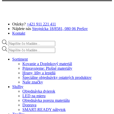
Preskočiť na hlavný obsah
Otázky?
+421 911 221 411
Nájdete nás
Strojnícka 18/8581, 080 06 Prešov
Kontakt
Products search
Products search
Sortiment
Kovanie a Doplnkový materiál
Pripravujeme: Plošné materiály
Hrany, lišty a lepidlá
Špeciálne objednávky ostatných produktov
Naše značky
Služby
Objednávka dvierok
LED na mieru
Objednávka porezu materiálu
Doprava
SMART-READY nábytok