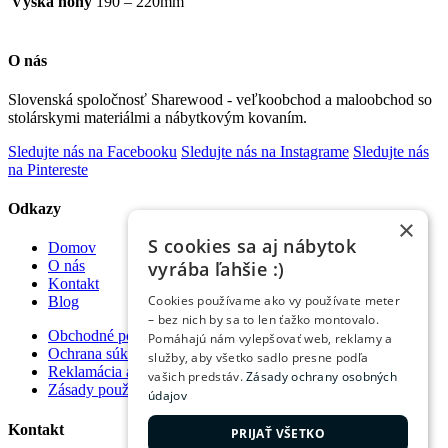
Výška nohy
190 – 220mm
O nás
Slovenská spoločnosť Sharewood - veľkoobchod a maloobchod so
stolárskymi materiálmi a nábytkovým kovaním.
Sledujte nás na Facebooku
Sledujte nás na Instagrame
Sledujte nás
na Pintereste
Odkazy
×
S cookies sa aj nábytok
Domov
vyrába ľahšie :)
O nás
Kontakt
Cookies používame ako vy používate meter
Blog
– bez nich by sa to len ťažko montovalo.
Obchodné podmienky
Pomáhajú nám vylepšovať web, reklamy a
Ochrana súkromia
služby, aby všetko sadlo presne podľa
Reklamácia a vrátenie tovaru
vašich predstáv.
Zásady ochrany osobných
Zásady používania súborov cookie
údajov
Kontakt
PRIJAŤ VŠETKO