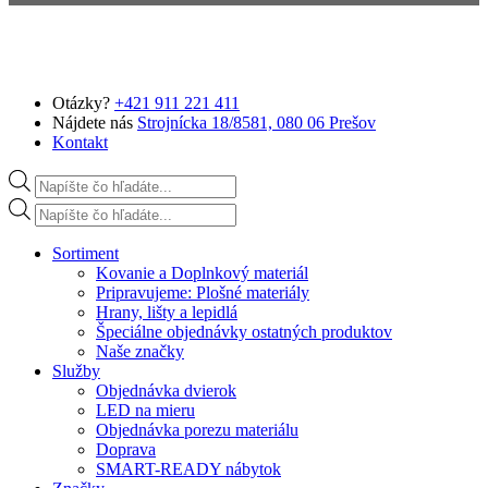
Preskočiť na hlavný obsah
Otázky?
+421 911 221 411
Nájdete nás
Strojnícka 18/8581, 080 06 Prešov
Kontakt
Products search
Products search
Sortiment
Kovanie a Doplnkový materiál
Pripravujeme: Plošné materiály
Hrany, lišty a lepidlá
Špeciálne objednávky ostatných produktov
Naše značky
Služby
Objednávka dvierok
LED na mieru
Objednávka porezu materiálu
Doprava
SMART-READY nábytok