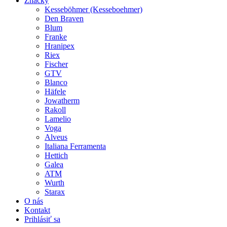
Značky
Kesseböhmer (Kesseboehmer)
Den Braven
Blum
Franke
Hranipex
Riex
Fischer
GTV
Blanco
Häfele
Jowatherm
Rakoll
Lamelio
Voga
Alveus
Italiana Ferramenta
Hettich
Galea
ATM
Wurth
Starax
O nás
Kontakt
Prihlásiť sa