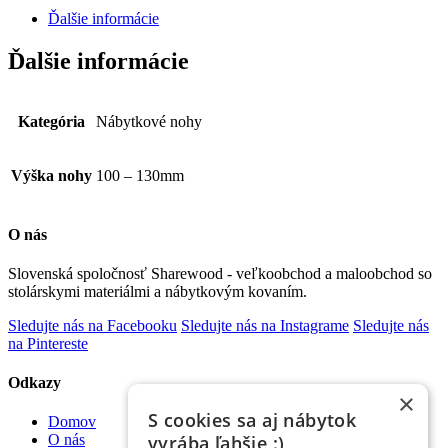
Ďalšie informácie
Ďalšie informácie
Kategória
Nábytkové nohy
Výška nohy
100 – 130mm
O nás
Slovenská spoločnosť Sharewood - veľkoobchod a maloobchod so
stolárskymi materiálmi a nábytkovým kovaním.
Sledujte nás na Facebooku
Sledujte nás na Instagrame
Sledujte nás
na Pintereste
Odkazy
×
S cookies sa aj nábytok
Domov
vyrába ľahšie :)
O nás