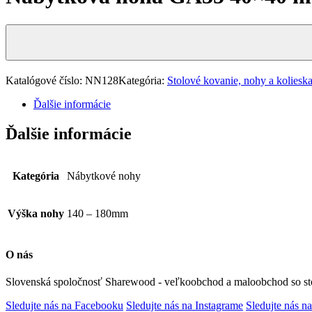
Katalógové číslo:
NN128
Kategória:
Stolové kovanie, nohy a koliesk
Ďalšie informácie
Ďalšie informácie
Kategória
Nábytkové nohy
Výška nohy
140 – 180mm
O nás
Slovenská spoločnosť Sharewood - veľkoobchod a maloobchod so st
Sledujte nás na Facebooku
Sledujte nás na Instagrame
Sledujte nás na