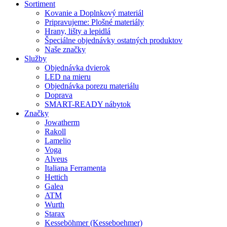
Sortiment
Kovanie a Doplnkový materiál
Pripravujeme: Plošné materiály
Hrany, lišty a lepidlá
Špeciálne objednávky ostatných produktov
Naše značky
Služby
Objednávka dvierok
LED na mieru
Objednávka porezu materiálu
Doprava
SMART-READY nábytok
Značky
Jowatherm
Rakoll
Lamelio
Voga
Alveus
Italiana Ferramenta
Hettich
Galea
ATM
Wurth
Starax
Kesseböhmer (Kesseboehmer)