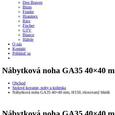
Den Braven
Blum
Franke
Hranipex
Riex
Fischer
GTV
Blanco
Häfele
O nás
Kontakt
Prihlásiť sa
Nábytková noha GA35 40×40 mm
Obchod
Stolové kovanie, nohy a kolieska
Nábytková noha GA35 40×40 mm, H150, eloxovaný hliník
Nábytková noha GA35 40×40 mm