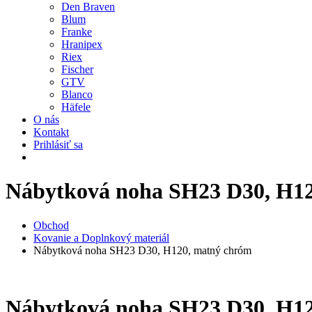
Den Braven
Blum
Franke
Hranipex
Riex
Fischer
GTV
Blanco
Häfele
O nás
Kontakt
Prihlásiť sa
Nábytková noha SH23 D30, H1
Obchod
Kovanie a Doplnkový materiál
Nábytková noha SH23 D30, H120, matný chróm
Nábytková noha SH23 D30, H1