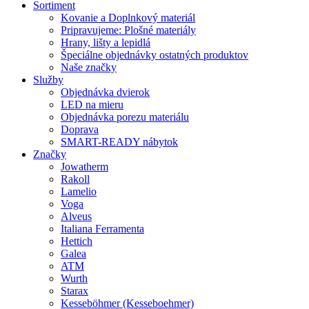
Sortiment
Kovanie a Doplnkový materiál
Pripravujeme: Plošné materiály
Hrany, lišty a lepidlá
Špeciálne objednávky ostatných produktov
Naše značky
Služby
Objednávka dvierok
LED na mieru
Objednávka porezu materiálu
Doprava
SMART-READY nábytok
Značky
Jowatherm
Rakoll
Lamelio
Voga
Alveus
Italiana Ferramenta
Hettich
Galea
ATM
Wurth
Starax
Kesseböhmer (Kesseboehmer)