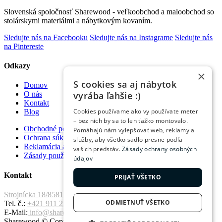
Slovenská spoločnosť Sharewood - veľkoobchod a maloobchod so
stolárskymi materiálmi a nábytkovým kovaním.
Sledujte nás na Facebooku
Sledujte nás na Instagrame
Sledujte nás
na Pintereste
Odkazy
×
S cookies sa aj nábytok
Domov
vyrába ľahšie :)
O nás
Kontakt
Cookies používame ako vy používate meter
Blog
– bez nich by sa to len ťažko montovalo.
Obchodné podmienky
Pomáhajú nám vylepšovať web, reklamy a
Ochrana súkromia
služby, aby všetko sadlo presne podľa
Reklamácia a vrátenie tovaru
vašich predstáv.
Zásady ochrany osobných
Zásady používania súborov cookie
údajov
Kontakt
PRIJAŤ VŠETKO
Strojnícka 18/8581 Prešov, 080 01
ODMIETNUŤ VŠETKO
Tel. č.:
+421 911 221 411
E-Mail:
info@sharewood.com
Sharewood © Copyright 2026. All Rights Reserved.