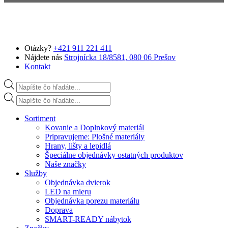
Preskočiť na hlavný obsah
Otázky?
+421 911 221 411
Nájdete nás
Strojnícka 18/8581, 080 06 Prešov
Kontakt
Products search
Products search
Sortiment
Kovanie a Doplnkový materiál
Pripravujeme: Plošné materiály
Hrany, lišty a lepidlá
Špeciálne objednávky ostatných produktov
Naše značky
Služby
Objednávka dvierok
LED na mieru
Objednávka porezu materiálu
Doprava
SMART-READY nábytok