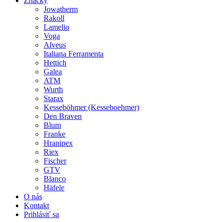
Značky
Jowatherm
Rakoll
Lamelio
Voga
Alveus
Italiana Ferramenta
Hettich
Galea
ATM
Wurth
Starax
Kesseböhmer (Kesseboehmer)
Den Braven
Blum
Franke
Hranipex
Riex
Fischer
GTV
Blanco
Häfele
O nás
Kontakt
Prihlásiť sa