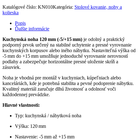
Katalógové číslo:
KN010
Kategória:
Stolové kovanie, nohy a
kolieska
Popis
Ďalšie informácie
Kuchynská noha 120 mm (-5/+15 mm)
je odolný a praktický
podporný prvok určený na stabilné uchytenie a presné vyrovnanie
kuchynských korpusov alebo iného nábytku. Nastaviteľná výška od
-5 mm do +15 mm umožňuje jednoduché vyrovnanie nerovností
podlahy a zabezpečuje horizontálne presné uloženie skríň a
zásuviek.
Noha je vhodná pre montáž v kuchyniach, kúpeľniach alebo
kanceláriách, kde je potrebná stabilita a pevné podoprenie nábytku.
Kvalitný materiál zaručuje dlhú životnosť a odolnosť voči
každodennej prevádzke.
Hlavné vlastnosti:
Typ: kuchynská / nábytková noha
Výška: 120 mm
Nastavenie: -5 mm až +15 mm