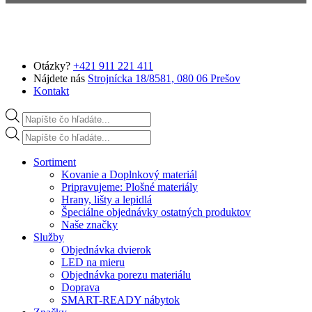
Preskočiť na hlavný obsah
Otázky?
+421 911 221 411
Nájdete nás
Strojnícka 18/8581, 080 06 Prešov
Kontakt
Products search
Products search
Sortiment
Kovanie a Doplnkový materiál
Pripravujeme: Plošné materiály
Hrany, lišty a lepidlá
Špeciálne objednávky ostatných produktov
Naše značky
Služby
Objednávka dvierok
LED na mieru
Objednávka porezu materiálu
Doprava
SMART-READY nábytok