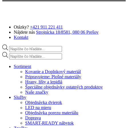
Preskočiť na hlavný obsah
Otázky?
+421 911 221 411
Nájdete nás
Strojnícka 18/8581, 080 06 Prešov
Kontakt
Products search
Products search
Sortiment
Kovanie a Doplnkový materiál
Pripravujeme: Plošné materiály
Hrany, lišty a lepidlá
Špeciálne objednávky ostatných produktov
Naše značky
Služby
Objednávka dvierok
LED na mieru
Objednávka porezu materiálu
Doprava
SMART-READY nábytok