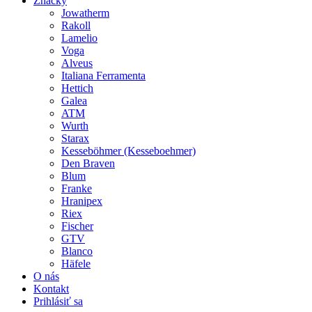
Značky
Jowatherm
Rakoll
Lamelio
Voga
Alveus
Italiana Ferramenta
Hettich
Galea
ATM
Wurth
Starax
Kesseböhmer (Kesseboehmer)
Den Braven
Blum
Franke
Hranipex
Riex
Fischer
GTV
Blanco
Häfele
O nás
Kontakt
Prihlásiť sa