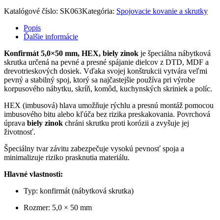
Katalógové číslo:
SK063
Kategória:
Spojovacie kovanie a skrutky
Popis
Ďalšie informácie
Konfirmát 5,0×50 mm, HEX, biely zinok
je špeciálna nábytková
skrutka určená na pevné a presné spájanie dielcov z DTD, MDF a
drevotrieskových dosiek. Vďaka svojej konštrukcii vytvára veľmi
pevný a stabilný spoj, ktorý sa najčastejšie používa pri výrobe
korpusového nábytku, skríň, komôd, kuchynských skriniek a políc.
HEX (imbusová) hlava umožňuje rýchlu a presnú montáž pomocou
imbusového bitu alebo kľúča bez rizika preskakovania. Povrchová
úprava
biely zinok
chráni skrutku proti korózii a zvyšuje jej
životnosť.
Špeciálny tvar závitu zabezpečuje vysokú pevnosť spoja a
minimalizuje riziko prasknutia materiálu.
Hlavné vlastnosti:
Typ: konfirmát (nábytková skrutka)
Rozmer: 5,0 × 50 mm