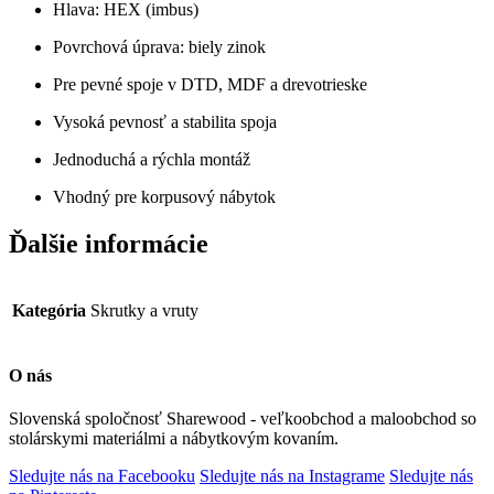
Hlava: HEX (imbus)
Povrchová úprava: biely zinok
Pre pevné spoje v DTD, MDF a drevotrieske
Vysoká pevnosť a stabilita spoja
Jednoduchá a rýchla montáž
Vhodný pre korpusový nábytok
Ďalšie informácie
Kategória
Skrutky a vruty
O nás
Slovenská spoločnosť Sharewood - veľkoobchod a maloobchod so
stolárskymi materiálmi a nábytkovým kovaním.
Sledujte nás na Facebooku
Sledujte nás na Instagrame
Sledujte nás