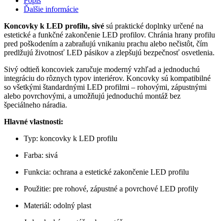
Popis
Ďalšie informácie
Koncovky k LED profilu, sivé
sú praktické doplnky určené na
estetické a funkčné zakončenie LED profilov. Chránia hrany profilu
pred poškodením a zabraňujú vnikaniu prachu alebo nečistôt, čím
predlžujú životnosť LED pásikov a zlepšujú bezpečnosť osvetlenia.
Sivý odtieň koncoviek zaručuje moderný vzhľad a jednoduchú
integráciu do rôznych typov interiérov. Koncovky sú kompatibilné
so všetkými štandardnými LED profilmi – rohovými, zápustnými
alebo povrchovými, a umožňujú jednoduchú montáž bez
špeciálneho náradia.
Hlavné vlastnosti:
Typ: koncovky k LED profilu
Farba: sivá
Funkcia: ochrana a estetické zakončenie LED profilu
Použitie: pre rohové, zápustné a povrchové LED profily
Materiál: odolný plast