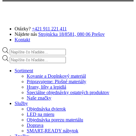
Preskočiť na hlavný obsah
Otázky?
+421 911 221 411
Nájdete nás
Strojnícka 18/8581, 080 06 Prešov
Kontakt
Products search
Products search
Sortiment
Kovanie a Doplnkový materiál
Pripravujeme: Plošné materiály
Hrany, lišty a lepidlá
Špeciálne objednávky ostatných produktov
Naše značky
Služby
Objednávka dvierok
LED na mieru
Objednávka porezu materiálu
Doprava
SMART-READY nábytok