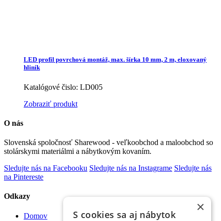
LED profil povrchová montáž, max. šírka 10 mm, 2 m, eloxovaný
hliník
Katalógové čislo: LD005
Zobraziť produkt
O nás
Slovenská spoločnosť Sharewood - veľkoobchod a maloobchod so
stolárskymi materiálmi a nábytkovým kovaním.
Sledujte nás na Facebooku
Sledujte nás na Instagrame
Sledujte nás
na Pintereste
Odkazy
×
S cookies sa aj nábytok
Domov