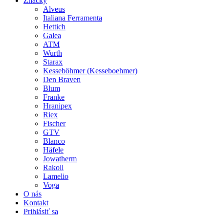
Značky
Alveus
Italiana Ferramenta
Hettich
Galea
ATM
Wurth
Starax
Kesseböhmer (Kesseboehmer)
Den Braven
Blum
Franke
Hranipex
Riex
Fischer
GTV
Blanco
Häfele
Jowatherm
Rakoll
Lamelio
Voga
O nás
Kontakt
Prihlásiť sa