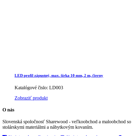
LED profil zápustný, max. šírka 10 mm, 2 m, čierny
Katalógové čislo: LD003
Zobraziť produkt
O nás
Slovenská spoločnosť Sharewood - veľkoobchod a maloobchod so
stolárskymi materiálmi a nábytkovým kovaním.