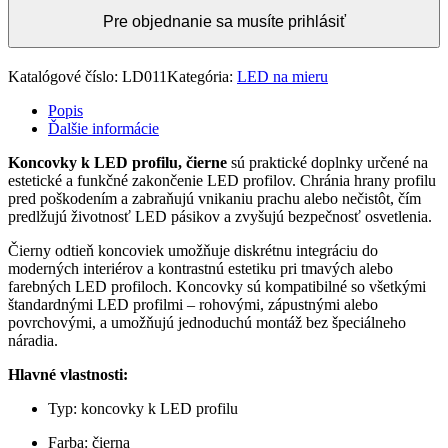
Pre objednanie sa musíte prihlásiť
Katalógové číslo:
LD011
Kategória:
LED na mieru
Popis
Ďalšie informácie
Koncovky k LED profilu, čierne
sú praktické doplnky určené na
estetické a funkčné zakončenie LED profilov. Chránia hrany profilu
pred poškodením a zabraňujú vnikaniu prachu alebo nečistôt, čím
predlžujú životnosť LED pásikov a zvyšujú bezpečnosť osvetlenia.
Čierny odtieň koncoviek umožňuje diskrétnu integráciu do
moderných interiérov a kontrastnú estetiku pri tmavých alebo
farebných LED profiloch. Koncovky sú kompatibilné so všetkými
štandardnými LED profilmi – rohovými, zápustnými alebo
povrchovými, a umožňujú jednoduchú montáž bez špeciálneho
náradia.
Hlavné vlastnosti:
Typ: koncovky k LED profilu
Farba: čierna