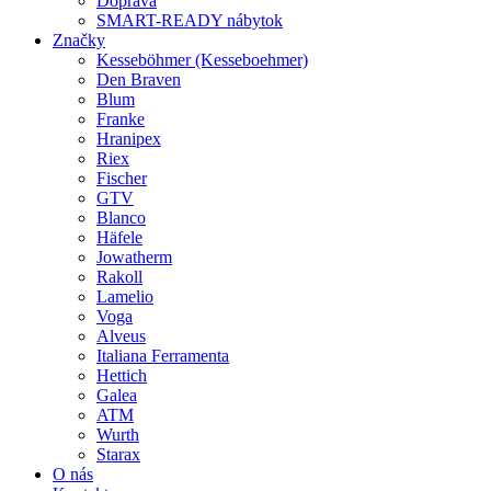
Doprava
SMART-READY nábytok
Značky
Kesseböhmer (Kesseboehmer)
Den Braven
Blum
Franke
Hranipex
Riex
Fischer
GTV
Blanco
Häfele
Jowatherm
Rakoll
Lamelio
Voga
Alveus
Italiana Ferramenta
Hettich
Galea
ATM
Wurth
Starax
O nás