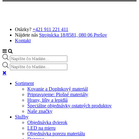
Preskočiť na hlavný obsah
Otázky?
+421 911 221 411
Nájdete nás
Strojnícka 18/8581, 080 06 Prešov
Kontakt
Products search
Products search
Sortiment
Kovanie a Doplnkový materiál
Pripravujeme: Plošné materiály
Hrany, lišty a lepidlá
Špeciálne objednávky ostatných produktov
Naše značky
Služby
Objednávka dvierok
LED na mieru
Objednávka porezu materiálu