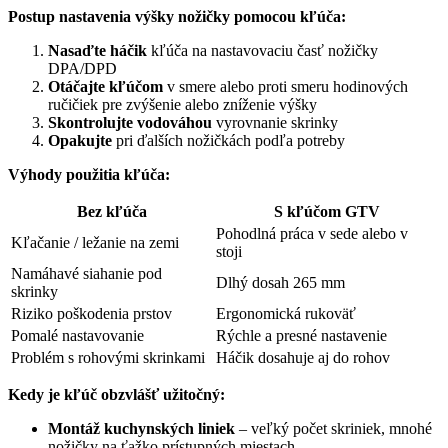
Postup nastavenia výšky nožičky pomocou kľúča:
Nasaďte háčik
kľúča na nastavovaciu časť nožičky
DPA/DPD
Otáčajte kľúčom
v smere alebo proti smeru hodinových
ručičiek pre zvýšenie alebo zníženie výšky
Skontrolujte vodováhou
vyrovnanie skrinky
Opakujte
pri ďalších nožičkách podľa potreby
Výhody použitia kľúča:
Bez kľúča
S kľúčom GTV
Pohodlná práca v sede alebo v
Kľačanie / ležanie na zemi
stoji
Namáhavé siahanie pod
Dlhý dosah 265 mm
skrinky
Riziko poškodenia prstov
Ergonomická rukoväť
Pomalé nastavovanie
Rýchle a presné nastavenie
Problém s rohovými skrinkami
Háčik dosahuje aj do rohov
Kedy je kľúč obzvlášť užitočný:
Montáž kuchynských liniek
– veľký počet skriniek, mnohé
nožičky na ťažko prístupných miestach