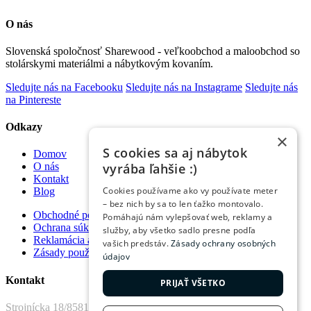
O nás
Slovenská spoločnosť Sharewood - veľkoobchod a maloobchod so
stolárskymi materiálmi a nábytkovým kovaním.
Sledujte nás na Facebooku
Sledujte nás na Instagrame
Sledujte nás
na Pintereste
Odkazy
×
S cookies sa aj nábytok
Domov
vyrába ľahšie :)
O nás
Kontakt
Cookies používame ako vy používate meter
Blog
– bez nich by sa to len ťažko montovalo.
Obchodné podmienky
Pomáhajú nám vylepšovať web, reklamy a
Ochrana súkromia
služby, aby všetko sadlo presne podľa
Reklamácia a vrátenie tovaru
vašich predstáv.
Zásady ochrany osobných
Zásady používania súborov cookie
údajov
Kontakt
PRIJAŤ VŠETKO
Strojnícka 18/8581 Prešov, 080 01