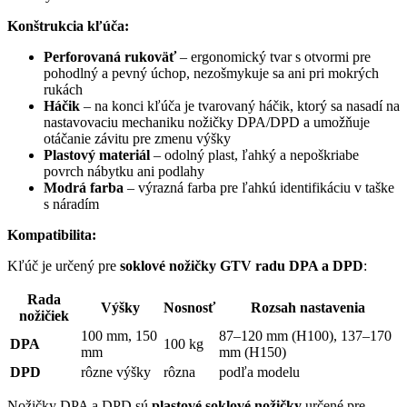
Konštrukcia kľúča:
Perforovaná rukoväť
– ergonomický tvar s otvormi pre
pohodlný a pevný úchop, nezošmykuje sa ani pri mokrých
rukách
Háčik
– na konci kľúča je tvarovaný háčik, ktorý sa nasadí na
nastavovaciu mechaniku nožičky DPA/DPD a umožňuje
otáčanie závitu pre zmenu výšky
Plastový materiál
– odolný plast, ľahký a nepoškriabe
povrch nábytku ani podlahy
Modrá farba
– výrazná farba pre ľahkú identifikáciu v taške
s náradím
Kompatibilita:
Kľúč je určený pre
soklové nožičky GTV radu DPA a DPD
:
Rada
Výšky
Nosnosť
Rozsah nastavenia
nožičiek
100 mm, 150
87–120 mm (H100), 137–170
DPA
100 kg
mm
mm (H150)
DPD
rôzne výšky
rôzna
podľa modelu
Nožičky DPA a DPD sú
plastové soklové nožičky
určené pre