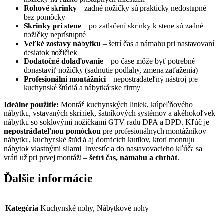
Rohové skrinky
– zadné nožičky sú prakticky nedostupné
bez pomôcky
Skrinky pri stene
– po zatlačení skrinky k stene sú zadné
nožičky neprístupné
Veľké zostavy nábytku
– šetrí čas a námahu pri nastavovaní
desiatok nožičiek
Dodatočné dolaďovanie
– po čase môže byť potrebné
donastaviť nožičky (sadnutie podlahy, zmena zaťaženia)
Profesionálni montážnici
– nepostrádateľný nástroj pre
kuchynské štúdiá a nábytkárske firmy
Ideálne použitie:
Montáž kuchynských liniek, kúpeľňového
nábytku, vstavaných skriniek, šatníkových systémov a akéhokoľvek
nábytku so soklovými nožičkami GTV radu DPA a DPD. Kľúč je
nepostrádateľnou pomôckou
pre profesionálnych montážnikov
nábytku, kuchynské štúdiá aj domácich kutilov, ktorí montujú
nábytok vlastnými silami. Investícia do nastavovacieho kľúča sa
vráti už pri prvej montáži –
šetrí čas, námahu a chrbát
.
Ďalšie informácie
Kategória
Kuchynské nohy, Nábytkové nohy