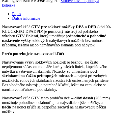
Katalógové číslo:
NN098
Kategória:
Stolové kovanie, nohy a
kolieska
Popis
Ďalšie informácie
Nastavovací kľúč
GTV pre soklové nožičky DPA a DPD
(kód 00-
KLUCZREG-DPADPD) je
pomocný nástroj
od poľského
výrobcu
GTV Poland
, ktorý umožňuje
jednoduché a pohodlné
nastavenie výšky
soklových nábytkových nožičiek bez nutnosti
kľačania, ležania alebo namáhavého siahania pod nábytok.
Prečo potrebujete nastavovací kľúč:
Nastavovanie výšky soklových nožičiek je bežnou, ale často
nepríjemnou súčasťou montáže kuchynských liniek, kúpeľňového
nábytku a vstavaných skriniek. Nožičky sú umiestnené
pod
skrinkami na ťažko prístupných miestach
– najmä pri zadných
nožičkách, rohových skrinkách a zostavách umiestnených pri stene.
Bez vhodného nástroja je potrebné kľačať, ležať na zemi alebo sa
namáhavo naťahovať pod skrinky.
Nastavovací kľúč GTV tento problém rieši –
dlhý dosah
(265 mm)
umožňuje pohodlne dosiahnuť aj na najvzdialenejšie nožičky, a
háčik
na konci kľúča sa bezpečne zachytí na nastavovaciu páčku
nožičky.