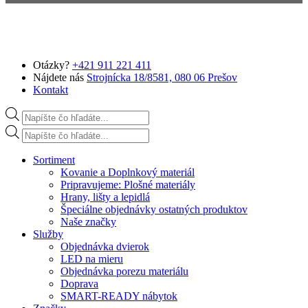
Preskočiť na hlavný obsah
Otázky?
+421 911 221 411
Nájdete nás
Strojnícka 18/8581, 080 06 Prešov
Kontakt
Products search
Products search
Sortiment
Kovanie a Doplnkový materiál
Pripravujeme: Plošné materiály
Hrany, lišty a lepidlá
Špeciálne objednávky ostatných produktov
Naše značky
Služby
Objednávka dvierok
LED na mieru
Objednávka porezu materiálu
Doprava
SMART-READY nábytok