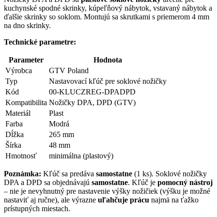
kuchynské spodné skrinky, kúpeľňový nábytok, vstavaný nábytok a
ďalšie skrinky so soklom. Montujú sa skrutkami s priemerom 4 mm
na dno skrinky.
Technické parametre:
Parameter
Hodnota
Výrobca
GTV Poland
Typ
Nastavovací kľúč pre soklové nožičky
Kód
00-KLUCZREG-DPADPD
Kompatibilita
Nožičky DPA, DPD (GTV)
Materiál
Plast
Farba
Modrá
Dĺžka
265 mm
Šírka
48 mm
Hmotnosť
minimálna (plastový)
Poznámka:
Kľúč sa predáva
samostatne
(1 ks). Soklové nožičky
DPA a DPD sa objednávajú
samostatne
. Kľúč je
pomocný nástroj
– nie je nevyhnutný pre nastavenie výšky nožičiek (výšku je možné
nastaviť aj ručne), ale výrazne
uľahčuje prácu
najmä na ťažko
prístupných miestach.