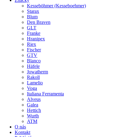
Značky
Kesseböhmer (Kesseboehmer)
Starax
Blum
Den Braven
GLT
Franke
Hranipex
Riex
Fischer
GTV
Blanco
Häfele
Jowatherm
Rakoll
Lamelio
Voga
Italiana Ferramenta
Alveus
Galea
Hettich
Wurth
ATM
O nás
Kontakt